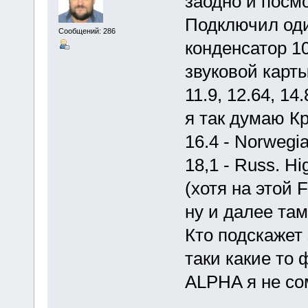
заодно и посмо
Подключил оди
Сообщений: 286
конденсатор 1
звуковой карты
11.9, 12.64, 1
я так думаю К
16.4 - Norwegi
18,1 - Russ. H
(хотя на этой 
ну и далее та
Кто подскажет 
таки какие то 
ALPHA я не сом