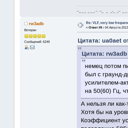
--_ _ _ _ _ _ -- --_ _ _-_ _-- _ _ _
Re: VLF, very low frequen
rw3adb
«
Ответ #9 :
04 Августа 2013
Ветеран
Цитата: ua0aet о
Сообщений: 6249
Цитата: rw3adb 
немец потом пи
был с граунд-д
усилителем-ак
на 50(60) Гц, 
А нельзя ли как
Хотя бы на уров
Коэффициент ус