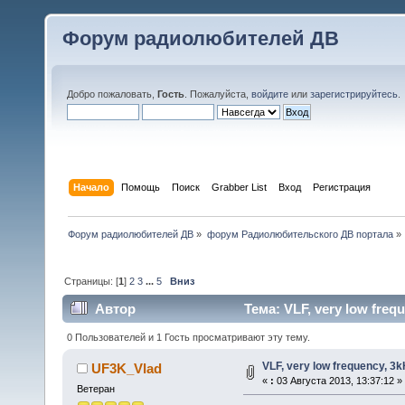
Форум радиолюбителей ДВ
Добро пожаловать,
Гость
. Пожалуйста,
войдите
или
зарегистрируйтесь
.
Начало
Помощь
Поиск
Grabber List
Вход
Регистрация
Форум радиолюбителей ДВ
»
форум Радиолюбительского ДВ портала
»
Страницы: [
1
]
2
3
...
5
Вниз
Автор
Тема: VLF, very low freq
0 Пользователей и 1 Гость просматривают эту тему.
VLF, very low frequency, 3
UF3K_Vlad
«
:
03 Августа 2013, 13:37:12 »
Ветеран