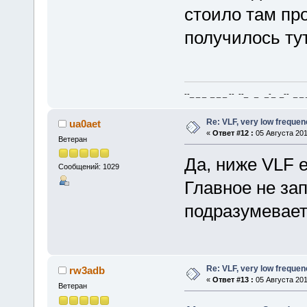
стоило там пр
получилось тут
--_ _ _ _ _ _ -- --_ _ _-_ _-- _ _ _
Re: VLF, very low frequen
ua0aet
«
Ответ #12 :
05 Августа 201
Ветеран
Да, ниже VLF е
Сообщений: 1029
Главное не зап
подразумевает
Re: VLF, very low frequen
rw3adb
«
Ответ #13 :
05 Августа 201
Ветеран