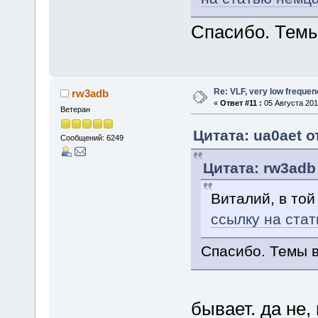
Спасибо. Темы
Re: VLF, very low frequen
rw3adb
«
Ответ #11 :
05 Августа 2013
Ветеран
Цитата: ua0aet о
Сообщений: 6249
Цитата: rw3adb 
Виталий, в той
ссылку на ста
Спасибо. Темы в
бывает. да не,