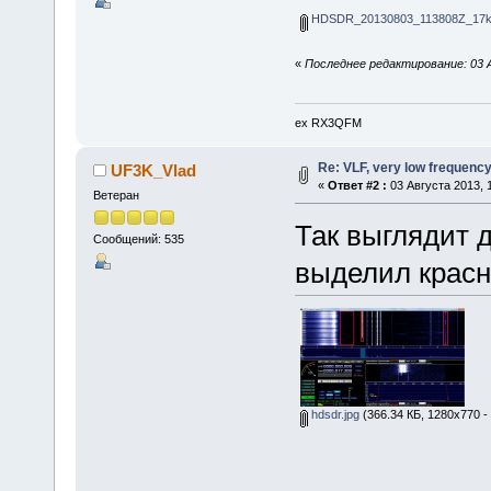
HDSDR_20130803_113808Z_17k
«
Последнее редактирование: 03 
ex RX3QFM
Re: VLF, very low frequenc
UF3K_Vlad
«
Ответ #2 :
03 Августа 2013, 1
Ветеран
Так выглядит 
Сообщений: 535
выделил красн
hdsdr.jpg
(366.34 КБ, 1280x770 -