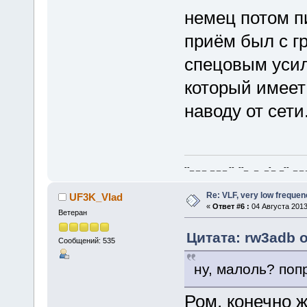
немец потом п
приём был с гр
спецовым уси
который имеет 
наводу от сети
--_ _ _ _ _ _ -- --_ _ _-_ _-- _ _ _
Re: VLF, very low frequen
UF3K_Vlad
«
Ответ #6 :
04 Августа 2013
Ветеран
Цитата: rw3adb о
Сообщений: 535
ну, малоль? поп
Ром, конечно 