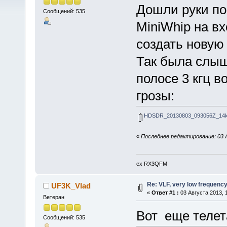
Дошли руки по
Сообщений: 535
MiniWhip на в
создать новую 
Так была слыш
полосе 3 кгц 
грозы:
HDSDR_20130803_093056Z_14
«
Последнее редактирование: 03 
ex RX3QFM
Re: VLF, very low frequenc
UF3K_Vlad
«
Ответ #1 :
03 Августа 2013, 1
Ветеран
Вот еще телет
Сообщений: 535