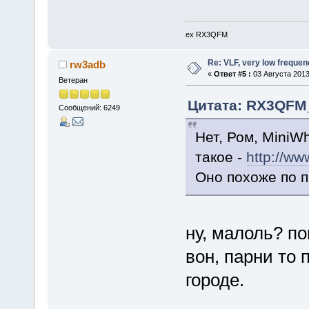
ex RX3QFM
Re: VLF, very low frequen
rw3adb
«
Ответ #5 :
03 Августа 2013
Ветеран
Цитата: RX3QFM_V
Сообщений: 6249
Нет, Ром, MiniW
такое -
http://www
Оно похоже по п
ну, малоль? п
вон, парни то 
городе.