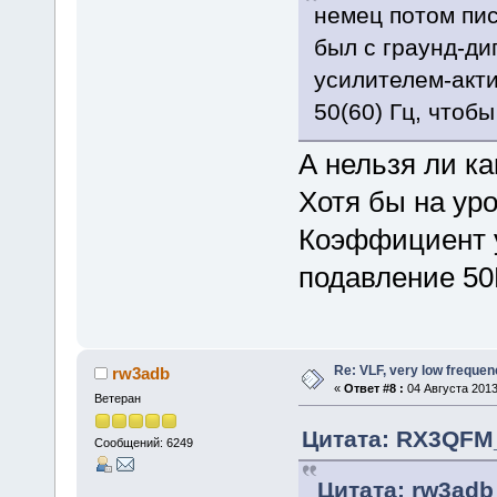
немец потом пис
был с граунд-ди
усилителем-акт
50(60) Гц, чтобы
А нельзя ли ка
Хотя бы на ур
Коэффициент 
подавление 50Г
Re: VLF, very low frequen
rw3adb
«
Ответ #8 :
04 Августа 2013
Ветеран
Цитата: RX3QFM_V
Сообщений: 6249
Цитата: rw3adb 