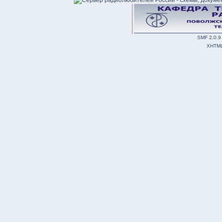
SMF 2.0.9
XHTM