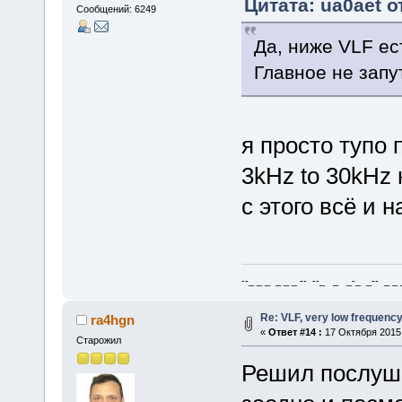
Цитата: ua0aet о
Сообщений: 6249
Да, ниже VLF ес
Главное не запу
я просто тупо 
3kHz to 30kHz
с этого всё и 
--_ _ _ _ _ _ -- --_ _ _-_ _-- _ _ _
Re: VLF, very low frequenc
ra4hgn
«
Ответ #14 :
17 Октября 2015,
Старожил
Решил послуша