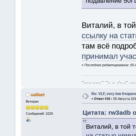
подавление 50Гц
Виталий, в той
ссылку на ста
там всё подро
принимал учас
«
Последнее редактирование: 05 А
--_ _ _ _ _ _ -- --_ _ _-_ _-- _ _ _
Re: VLF, very low frequen
ua0aet
«
Ответ #10 :
05 Августа 201
Ветеран
Цитата: rw3adb о
Сообщений: 1029
Виталий, в той 
на статью немц