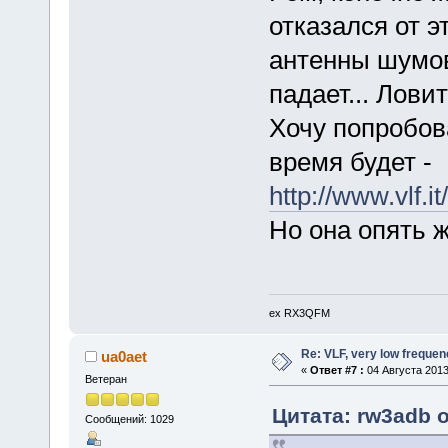
отказался от э
антенны шумов
падает... Ловит
Хочу попробова
время будет -
http://www.vlf.
Но она опять ж
ex RX3QFM
Re: VLF, very low frequen
ua0aet
«
Ответ #7 :
04 Августа 2013,
Ветеран
Цитата: rw3adb о
Сообщений: 1029