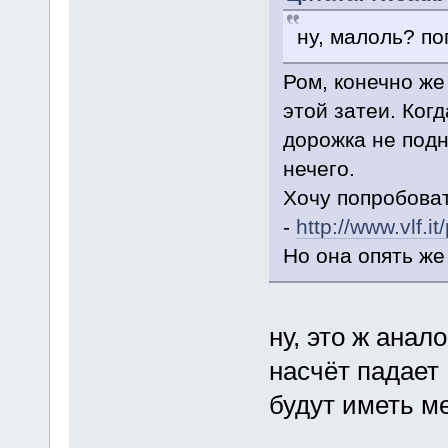
ну, малоль? по
Ром, конечно же
этой затеи. Ког
дорожка не подн
нечего.
Хочу попробоват
-
http://www.vlf.i
Но она опять же 
ну, это ж анал
насчёт падает 
будут иметь ме