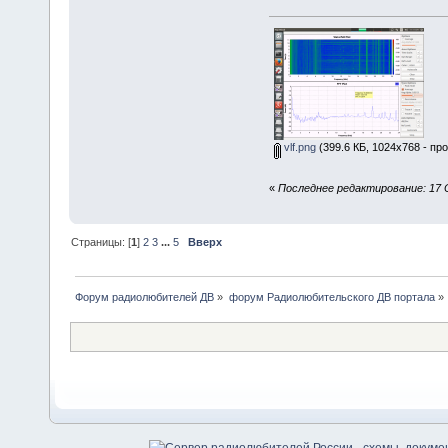
vlf.png
(399.6 КБ, 1024x768 - пр
«
Последнее редактирование: 17 О
Страницы: [
1
]
2
3
...
5
Вверх
Форум радиолюбителей ДВ
»
форум Радиолюбительского ДВ портала
»