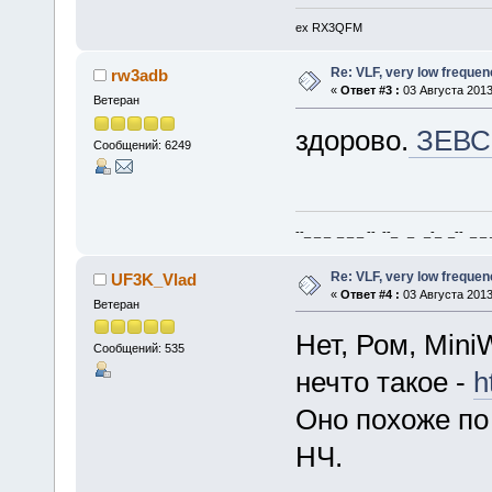
ex RX3QFM
Re: VLF, very low frequen
rw3adb
«
Ответ #3 :
03 Августа 2013
Ветеран
здорово.
ЗЕВС
Сообщений: 6249
--_ _ _ _ _ _ -- --_ _ _-_ _-- _ _ _
Re: VLF, very low frequen
UF3K_Vlad
«
Ответ #4 :
03 Августа 2013
Ветеран
Нет, Ром, Mini
Сообщений: 535
нечто такое -
h
Оно похоже по
НЧ.