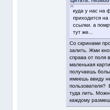
Цитата: rw3adb 
куда у нас на 
приходится на 
ссылки. а помр
тут же...
Со скринами про
залить. Жми кно
справа от поля в
маленькая карти
получаешь боль
имеешь ввиду не
пользователя? В
туда лить. Можн
каждому размещ