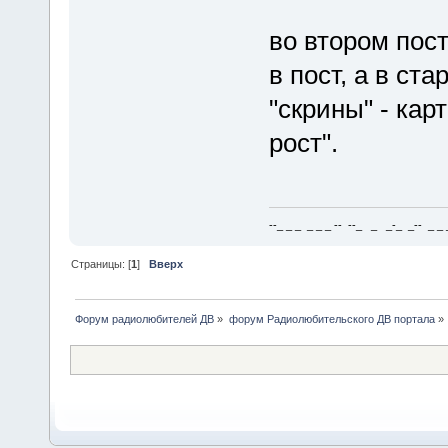
во втором пост
в пост, а в ста
"скрины" - кар
рост".
--_ _ _ _ _ _ -- --_ _ _-_ _-- _ _ _
Страницы: [
1
]
Вверх
Форум радиолюбителей ДВ
»
форум Радиолюбительского ДВ портала
»