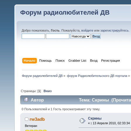
Форум радиолюбителей ДВ
Добро пожаловать,
Гость
. Пожалуйста,
войдите
или
зарегистрируйтесь
.
Начало
Помощь
Поиск
Grabber List
Вход
Регистрация
Форум радиолюбителей ДВ
»
форум Радиолюбительского ДВ портала
»
Страницы: [
1
]
Вниз
Автор
Тема: Скрины (Прочитан
0 Пользователей и 1 Гость просматривают эту тему.
Скрины
rw3adb
«
:
13 Апреля 2010, 02:33:34 
Ветеран