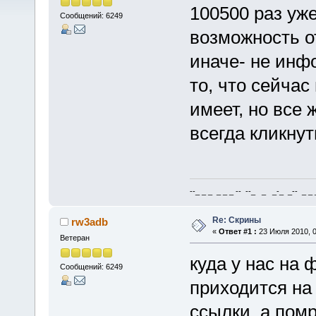
100500 раз уже
Сообщений: 6249
возможность 
иначе- не инф
то, что сейчас
имеет, но все
всегда кликнут
--_ _ _ _ _ _ -- --_ _ _-_ _-- _ _ _
Re: Скрины
rw3adb
«
Ответ #1 :
23 Июля 2010, 0
Ветеран
куда у нас на 
Сообщений: 6249
приходится на 
ссылки. а помр