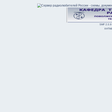
SMF 2.0.9
XHTM