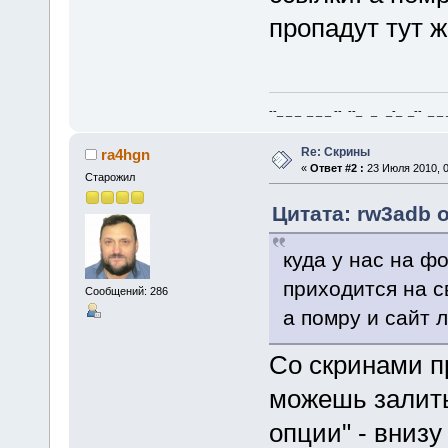
пропадут тут же
--_ _ _ _ _ _ -- --_ _ _-_ _-- _ _ _
Re: Скрины
ra4hgn
«
Ответ #2 :
23 Июля 2010, 0
Старожил
Цитата: rw3adb о
куда у нас на фо
приходится на с
Сообщений: 286
а помру и сайт л
Со скринами пр
можешь залить
опции" - внизу