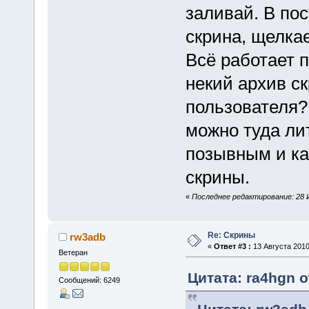
заливай. В по
скрина, щелка
Всё работает 
некий архив с
пользователя?
можно туда ли
позывным и к
скрины.
«
Последнее редактирование: 28 И
Re: Скрины
rw3adb
«
Ответ #3 :
13 Августа 2010
Ветеран
Цитата: ra4hgn о
Сообщений: 6249