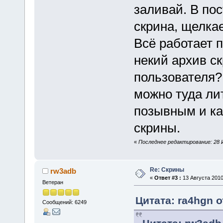
заливай. В по
скрина, щелка
Всё работает 
некий архив с
пользователя?
можно туда ли
позывным и к
скрины.
«
Последнее редактирование: 28 И
Re: Скрины
rw3adb
«
Ответ #3 :
13 Августа 2010
Ветеран
Цитата: ra4hgn о
Сообщений: 6249