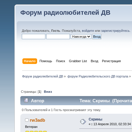
Форум радиолюбителей ДВ
Добро пожаловать,
Гость
. Пожалуйста,
войдите
или
зарегистрируйтесь
.
Начало
Помощь
Поиск
Grabber List
Вход
Регистрация
Форум радиолюбителей ДВ
»
форум Радиолюбительского ДВ портала
»
Страницы: [
1
]
Вниз
Автор
Тема: Скрины (Прочитан
0 Пользователей и 1 Гость просматривают эту тему.
Скрины
rw3adb
«
:
13 Апреля 2010, 02:33:34 
Ветеран