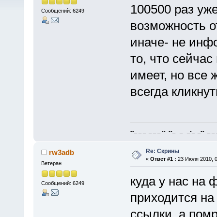
100500 раз уже
Сообщений: 6249
возможность 
иначе- не инф
то, что сейчас
имеет, но все
всегда кликнут
--_ _ _ _ _ _ -- --_ _ _-_ _-- _ _ _
Re: Скрины
rw3adb
«
Ответ #1 :
23 Июля 2010, 0
Ветеран
куда у нас на 
Сообщений: 6249
приходится на 
ссылки. а помр