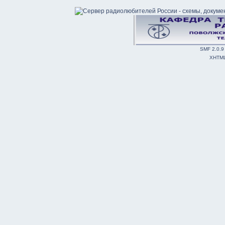
SMF 2.0.9
XHTM