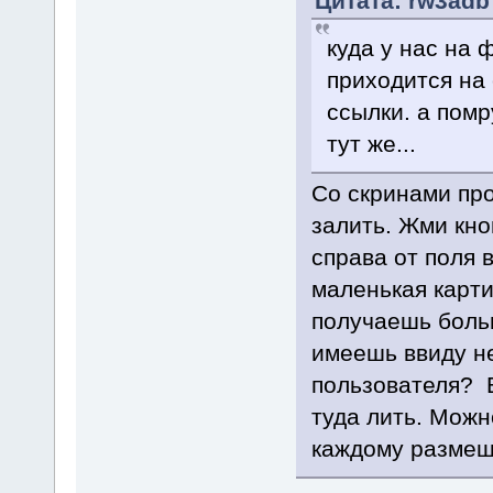
Цитата: rw3adb 
куда у нас на 
приходится на 
ссылки. а помр
тут же...
Со скринами про
залить. Жми кно
справа от поля в
маленькая карти
получаешь боль
имеешь ввиду не
пользователя? В
туда лить. Можн
каждому размещ