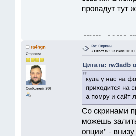
пропадут тут же
--_ _ _ _ _ _ -- --_ _ _-_ _-- _ _ _
Re: Скрины
ra4hgn
«
Ответ #2 :
23 Июля 2010, 0
Старожил
Цитата: rw3adb о
куда у нас на фо
приходится на с
Сообщений: 286
а помру и сайт л
Со скринами пр
можешь залить
опции" - внизу