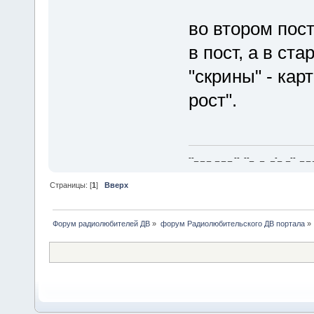
во втором пост
в пост, а в ста
"скрины" - кар
рост".
--_ _ _ _ _ _ -- --_ _ _-_ _-- _ _ _
Страницы: [
1
]
Вверх
Форум радиолюбителей ДВ
»
форум Радиолюбительского ДВ портала
»