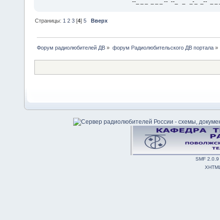
--_ _ _ _ _ _ -- --_ _ _-_ _-- _ _ _
Страницы:
1
2
3
[
4
]
5
Вверх
Форум радиолюбителей ДВ
»
форум Радиолюбительского ДВ портала
»
SMF 2.0.9
XHTM