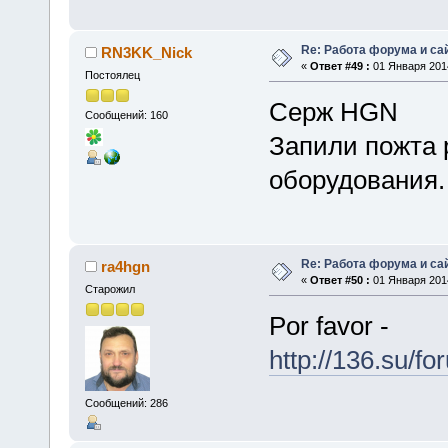
Re: Работа форума и са
RN3KK_Nick
«
Ответ #49 :
01 Января 2014
Постоялец
Серж HGN
Сообщений: 160
Запили пожта 
оборудования.
Re: Работа форума и са
ra4hgn
«
Ответ #50 :
01 Января 2014
Старожил
Por favor -
http://136.su/f
Сообщений: 286