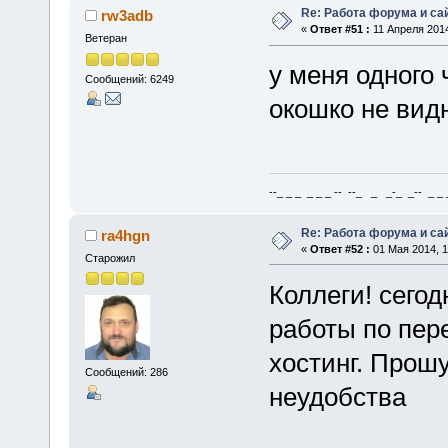
Re: Работа форума и са
rw3adb
«
Ответ #51 :
11 Апреля 2014
Ветеран
у меня одного
Сообщений: 6249
окошко не видн
--_ _ _ _ _ _ -- --_ _ _-_ _-- _ _ _
Re: Работа форума и са
ra4hgn
«
Ответ #52 :
01 Мая 2014, 1
Старожил
Коллеги! сегод
работы по пер
хостинг. Прош
Сообщений: 286
неудобства