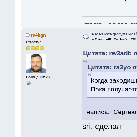
--_ _ _ _ _ _ -- --_ _ _-_ _-- _ _ _
Re: Работа форума и са
ra4hgn
«
Ответ #48 :
24 Ноября 2013
Старожил
Цитата: rw3adb о
Цитата: ra3yo о
Сообщений: 286
Когда заходишь
Пока получает
написал Сергею, 
sri, сделал