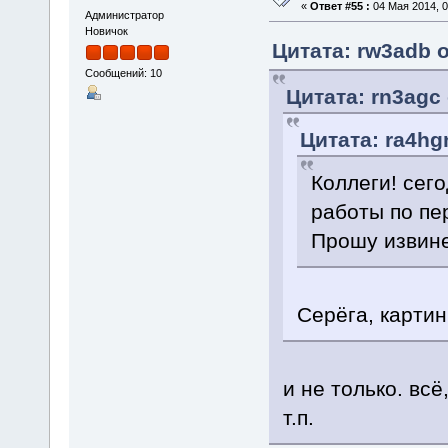
«
Ответ #55 :
04 Мая 2014, 0
Администратор
Новичок
Цитата: rw3adb о
Сообщений: 10
Цитата: rn3agc 
Цитата: ra4hg
Коллеги! сего
работы по пе
Прошу извин
Серёга, картин
и не только. вс
т.п.