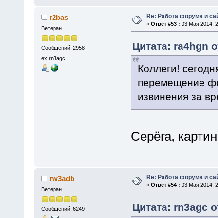
Re: Работа форума и са
r2bas
«
Ответ #53 :
03 Мая 2014, 2
Ветеран
Цитата: ra4hgn о
Сообщений: 2958
ex rn3agc
Коллеги! сегодн
перемещение фо
извинения за в
Серёга, карти
Re: Работа форума и са
rw3adb
«
Ответ #54 :
03 Мая 2014, 2
Ветеран
Цитата: rn3agc о
Сообщений: 6249