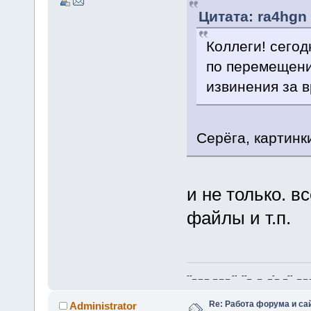
Цитата: ra4hgn 
Коллеги! сегод
по перемещени
извинения за 
Серёга, картинк
и не только. в
файлы и т.п.
--_ _ _ _ _ _ -- --_ _ _-_ _-- _ _ _
Re: Работа форума и са
Administrator