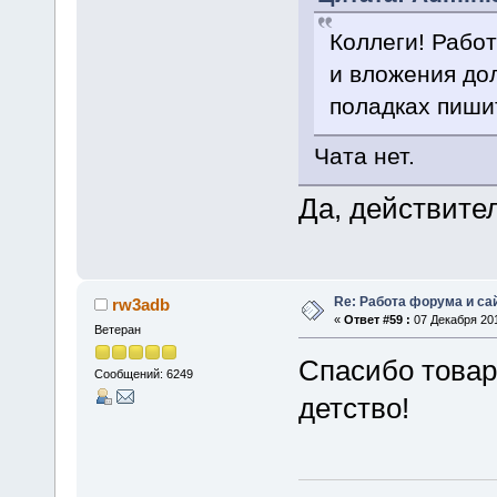
Коллеги! Рабо
и вложения дол
поладках пиши
Чата нет.
Да, действител
Re: Работа форума и са
rw3adb
«
Ответ #59 :
07 Декабря 201
Ветеран
Спасибо това
Сообщений: 6249
детство!