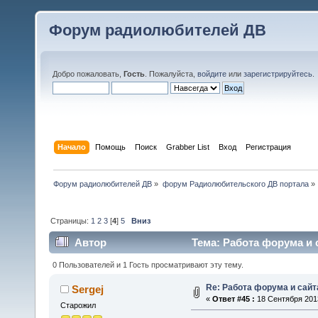
Форум радиолюбителей ДВ
Добро пожаловать,
Гость
. Пожалуйста,
войдите
или
зарегистрируйтесь
.
Начало
Помощь
Поиск
Grabber List
Вход
Регистрация
Форум радиолюбителей ДВ
»
форум Радиолюбительского ДВ портала
»
Страницы:
1
2
3
[
4
]
5
Вниз
Автор
Тема: Работа форума и с
0 Пользователей и 1 Гость просматривают эту тему.
Re: Работа форума и сайт
Sergej
«
Ответ #45 :
18 Сентября 2013
Старожил