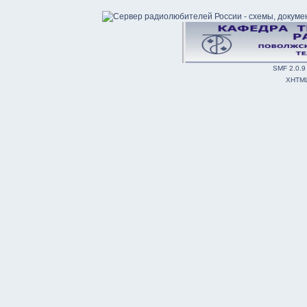
SMF 2.0.9
XHTM