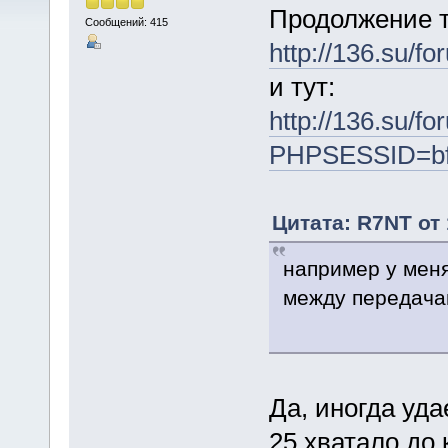
Продолжение т
Сообщений: 415
http://136.su/
и тут:
http://136.su/f
PHPSESSID=bf
Цитата: R7NT от 
например у мен
между передач
Да, иногда уда
25 хватало до 