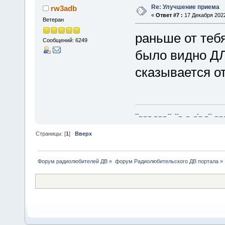
Re: Улучшение приема
rw3adb
«
Ответ #7 :
17 Декабря 2022
Ветеран
раньше от тебя
Сообщений: 6249
было видно ДЛ
сказывается о
--_ _ _ _ _ _ -- --_ _ _-_ _-- _ _ _
Страницы: [
1
]
Вверх
Форум радиолюбителей ДВ
»
форум Радиолюбительского ДВ портала
»