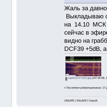
Жаль за давно
Выкладываю с
на 14.10 МСК
сейчас в эфир
видно на граб
DCF39 +5dB, а
capt2212171102.jpg
(247.05 КБ, 
«
Последнее редактирование: 17 
UB1APE ( RA1ADF) Сергей.