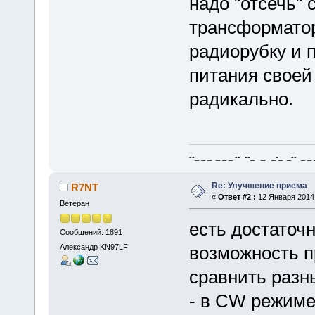
надо "отсечь"
трансформатор
радиорубку и 
питания своей
радикально.
--_ _ _ _ _ _ -- --_ _ _-_ _-- _ _ _
Re: Улучшение приема
R7NT
«
Ответ #2 :
12 Января 2014,
Ветеран
есть достаточ
Сообщений: 1891
Александр KN97LF
возможность п
сравнить разн
- в CW режиме