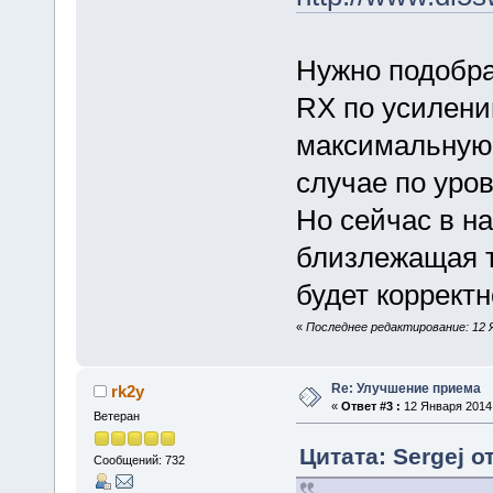
Нужно подобра
RX по усилени
максимальную 
случае по уро
Но сейчас в н
близлежащая т
будет корректн
«
Последнее редактирование: 12 Я
Re: Улучшение приема
rk2y
«
Ответ #3 :
12 Января 2014,
Ветеран
Цитата: Sergej о
Сообщений: 732