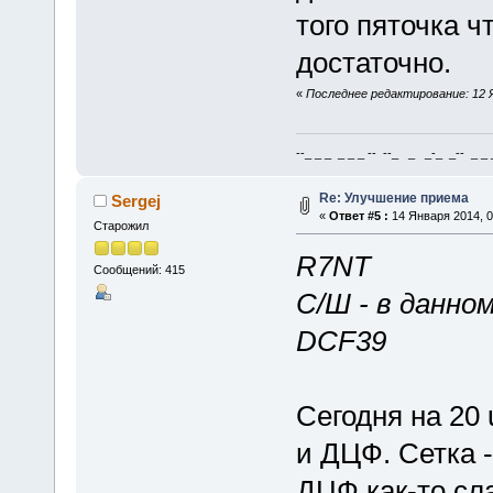
того пяточка ч
достаточно.
«
Последнее редактирование: 12 Я
--_ _ _ _ _ _ -- --_ _ _-_ _-- _ _ _
Re: Улучшение приема
Sergej
«
Ответ #5 :
14 Января 2014, 0
Старожил
R7NT
Сообщений: 415
С/Ш - в данно
DCF39
Сегодня на 20
и ДЦФ. Сетка -
ДЦФ как-то сл