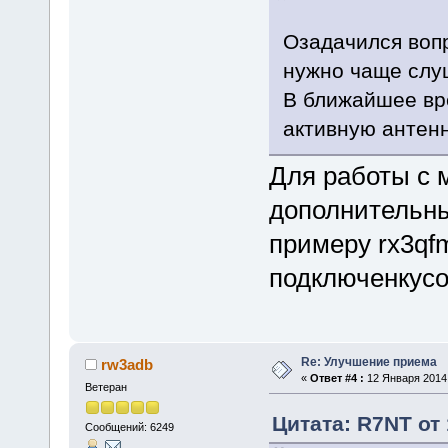
Озадачился вопр
нужно чаще слуш
В ближайшее вр
активную антенн
Для работы с 
дополнительны
примеру rx3qf
подключенкусо
Re: Улучшение приема
rw3adb
«
Ответ #4 :
12 Января 2014,
Ветеран
Цитата: R7NT от 
Сообщений: 6249