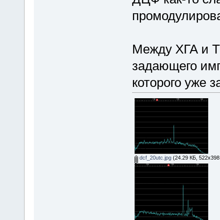
промодулирова
Между ХГА и ТБ
задающего имп
которого уже з
dcf_20utc.jpg
(24.29 КБ, 522x398