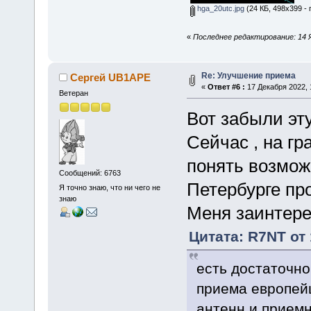
hga_20utc.jpg
(24 КБ, 498x399 -
«
Последнее редактирование: 14 Я
Re: Улучшение приема
Сергей UB1APE
«
Ответ #6 :
17 Декабря 2022, 
Ветеран
Вот забыли эту
Сейчас , на гр
понять возмож
Сообщений: 6763
Петербурге пр
Я точно знаю, что ни чего не
знаю
Меня заинтере
Цитата: R7NT от 
есть достаточно
приема европейц
антенн и приемн