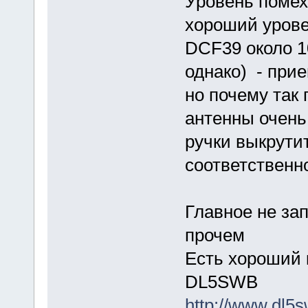
Уровень помех
хороший урове
DCF39 около 1
однако) - при
но почему так 
антенны очень
ручки выкрутит
соответственно
Главное не зап
прочем
Есть хороший к
DL5SWB
http://www.dl5