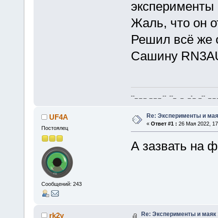
эксперименты
Жаль, что он 
Решил всё же 
Сашину RN3AUS
--_ _ _ _ _ _ -- --_ _ _-_ _-- _ _ _
Re: Эксперименты и мая
UF4A
«
Ответ #1 :
26 Мая 2022, 17
Постоялец
А зазвать на ф
Сообщений: 243
Re: Эксперименты и маяк
rk2y