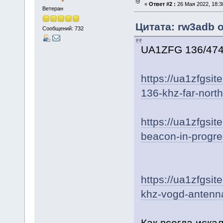
«
Ответ #2 :
26 Мая 2022, 18:3
Ветеран
Цитата: rw3adb о
Сообщений: 732
UA1ZFG 136/474
https://ua1zfgsi
136-khz-far-nort
https://ua1zfgsi
beacon-in-progre
https://ua1zfgsit
khz-vogd-antenn
Как всегда искал