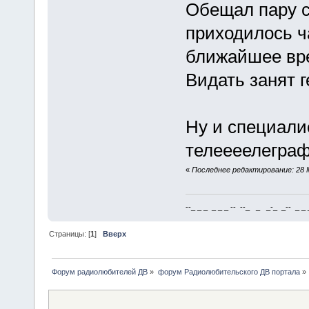
Обещал пару с
приходилось ча
ближайшее вр
Видать занят г
Ну и специали
телеееелеграф
«
Последнее редактирование: 28 М
--_ _ _ _ _ _ -- --_ _ _-_ _-- _ _ _
Страницы: [
1
]
Вверх
Форум радиолюбителей ДВ
»
форум Радиолюбительского ДВ портала
»