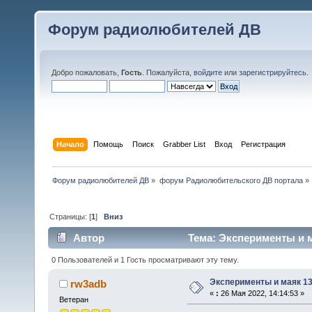
Форум радиолюбителей ДВ
Добро пожаловать,
Гость
. Пожалуйста,
войдите
или
зарегистрируйтесь
.
Начало
Помощь
Поиск
Grabber List
Вход
Регистрация
Форум радиолюбителей ДВ
»
форум Радиолюбительского ДВ портала
»
Страницы: [
1
]
Вниз
Автор
Тема: Эксперименты и м
0 Пользователей и 1 Гость просматривают эту тему.
Эксперименты и маяк 13
rw3adb
«
:
26 Мая 2022, 14:14:53 »
Ветеран