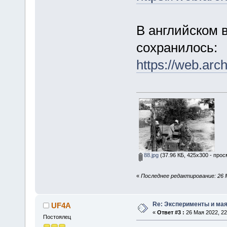
В английском 
сохранилось:
https://web.arc
88.jpg
(37.96 КБ, 425x300 - прос
«
Последнее редактирование: 26 М
Re: Эксперименты и мая
UF4A
«
Ответ #3 :
26 Мая 2022, 22
Постоялец