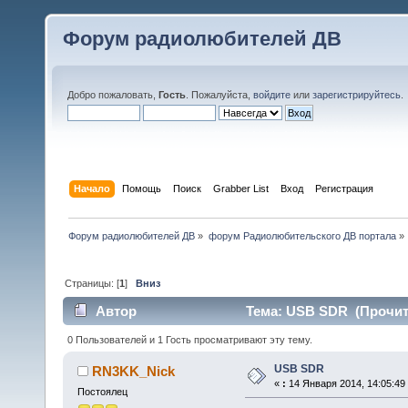
Форум радиолюбителей ДВ
Добро пожаловать,
Гость
. Пожалуйста,
войдите
или
зарегистрируйтесь
.
Начало
Помощь
Поиск
Grabber List
Вход
Регистрация
Форум радиолюбителей ДВ
»
форум Радиолюбительского ДВ портала
»
Страницы: [
1
]
Вниз
Автор
Тема: USB SDR (Прочита
0 Пользователей и 1 Гость просматривают эту тему.
USB SDR
RN3KK_Nick
«
:
14 Января 2014, 14:05:49
Постоялец