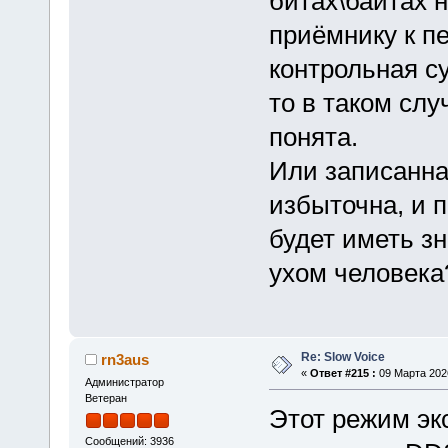
битах\байтах 
приёмнику к п
контрольная с
то в таком сл
понята.
Или записанн
избыточна, и п
будет иметь з
ухом человек
Re: Slow Voice
rn3aus
«
Ответ #215 :
09 Марта 2026
Администратор
Ветеран
Этот режим эк
Сообщений: 3936