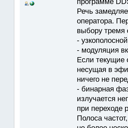
программе DDS
Речь замедляет
оператора. Пе
выбору тремя 
- узкополосно
- модуляция в
Если текущие 
несущая в эфи
ничего не пере
- бинарная фа
излучается не
при переходе р
Полоса частот,
не более неско