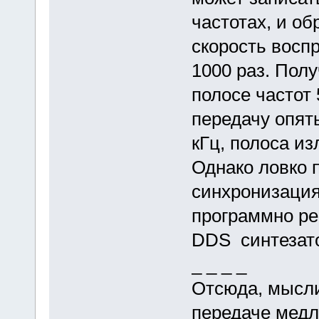
частотах, и о
скорость восп
1000 раз. Пол
полосе частот 
передачу опят
кГц, полоса из
Однако ловко 
синхронизация
программно ре
DDS синтезат
_ _ _ _
Отсюда, мысли
передаче медл