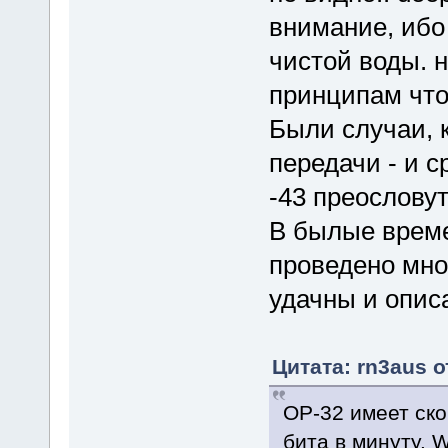
внимание, ибо
чистой воды. н
принципам что
Были случаи, к
передачи - и с
-43 преослову
В былые време
проведено мно
удачны и опис
Цитата: rn3aus о
OP-32 имеет ско
бита в минуту. 