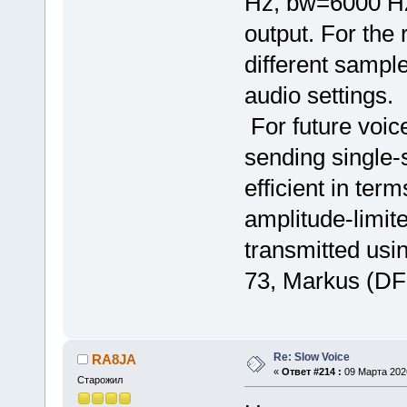
Hz, bw=6000 Hz
output. For the 
different sample
audio settings.
For future voic
sending single
efficient in te
amplitude-limit
transmitted usi
73, Markus (D
Re: Slow Voice
RA8JA
«
Ответ #214 :
09 Марта 2026
Старожил