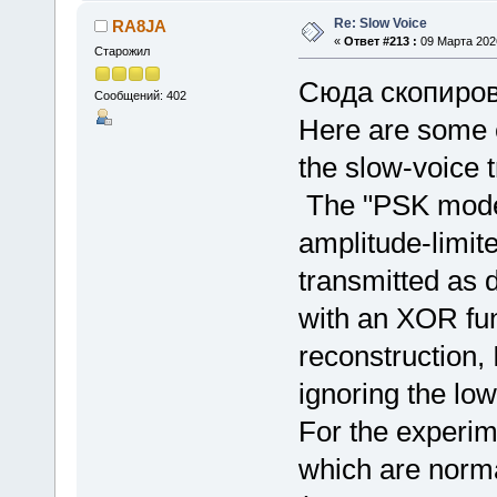
Re: Slow Voice
RA8JA
«
Ответ #213 :
09 Марта 2026
Старожил
Сюда скопиров
Сообщений: 402
Here are some 
the slow-voice
The "PSK mode" 
amplitude-limite
transmitted as 
with an XOR fun
reconstruction, 
ignoring the lo
For the experime
which are norma