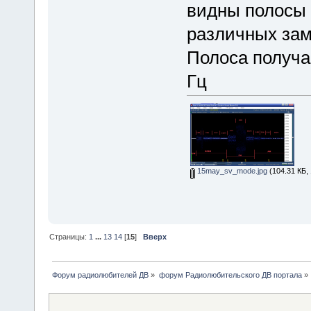
видны полосы 
различных зам
Полоса получа
Гц
15may_sv_mode.jpg
(104.31 КБ,
Страницы:
1
...
13
14
[
15
]
Вверх
Форум радиолюбителей ДВ
»
форум Радиолюбительского ДВ портала
»