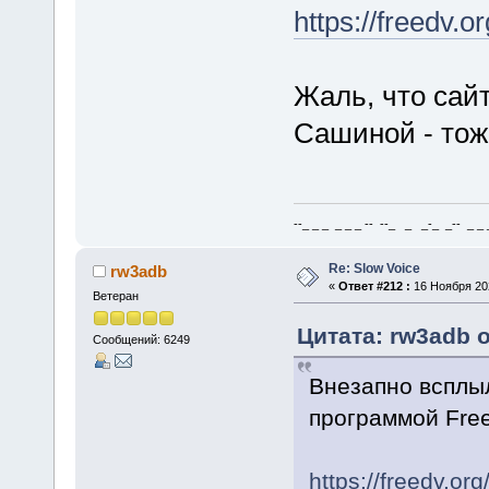
https://freedv.or
Жаль, что сай
Сашиной - тож
--_ _ _ _ _ _ -- --_ _ _-_ _-- _ _ _
Re: Slow Voice
rw3adb
«
Ответ #212 :
16 Ноября 202
Ветеран
Цитата: rw3adb о
Сообщений: 6249
Внезапно всплы
программой Fre
https://freedv.org