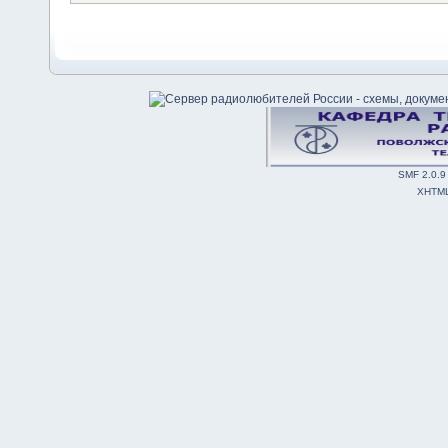
SMF 2.0.9
XHTM