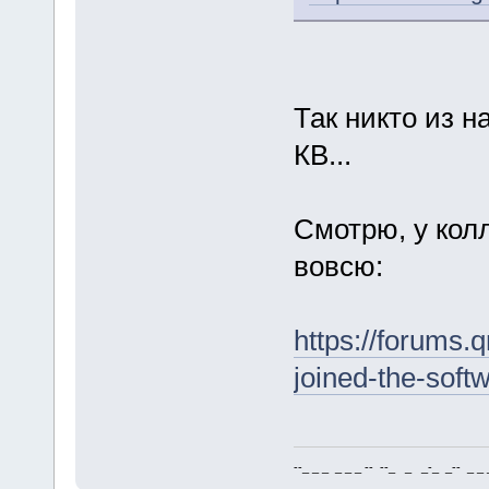
Так никто из н
КВ...
Смотрю, у кол
вовсю:
https://forums.
joined-the-sof
--_ _ _ _ _ _ -- --_ _ _-_ _-- _ _ _