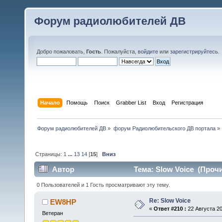
Форум радиолюбителей ДВ
Добро пожаловать,
Гость
. Пожалуйста,
войдите
или
зарегистрируйтесь
.
Начало
Помощь
Поиск
Grabber List
Вход
Регистрация
Форум радиолюбителей ДВ
»
форум Радиолюбительского ДВ портала
»
Страницы:
1
...
13
14
[
15
]
Вниз
Автор
Тема: Slow Voice (Прочи
0 Пользователей и 1 Гость просматривают эту тему.
Re: Slow Voice
EW8HP
«
Ответ #210 :
22 Августа 20
Ветеран