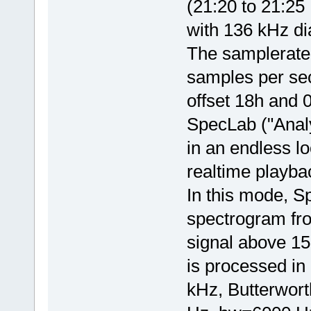
(21:20 to 21:25
with 136 kHz di
The samplerate 
samples per sec
offset 18h and 
SpecLab ("Analy
in an endless l
realtime playba
In this mode, S
spectrogram fro
signal above 158
is processed in 
kHz, Butterwort