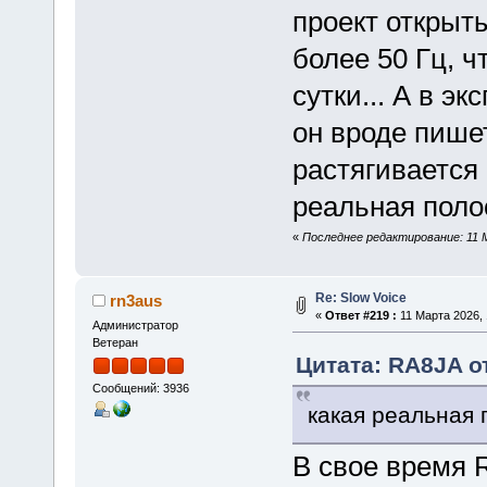
проект открыты
более 50 Гц, ч
сутки... А в э
он вроде пишет
растягивается 
реальная поло
«
Последнее редактирование: 11 
Re: Slow Voice
rn3aus
«
Ответ #219 :
11 Марта 2026, 
Администратор
Ветеран
Цитата: RA8JA от
Сообщений: 3936
какая реальная 
В свое время 