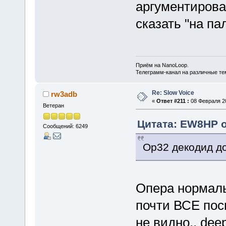
аргументирова
сказать "на па
Приём на NanoLoop.
Телеграмм-канал на различные т
Re: Slow Voice
rw3adb
«
Ответ #211 :
08 Февраля 20
Ветеран
Цитата: EW8HP от
Сообщений: 6249
Op32 декодид до
Опера нормаль
почти ВСЕ пос
не видно.. dee