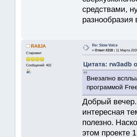
средствами, н
разнообразия 
Re: Slow Voice
RA8JA
«
Ответ #218 :
11 Марта 2026
Старожил
Цитата: rw3adb о
Сообщений: 402
Внезапно всплы
программой Fre
Добрый вечер.
интересная те
полезно. Наск
этом проекте 1