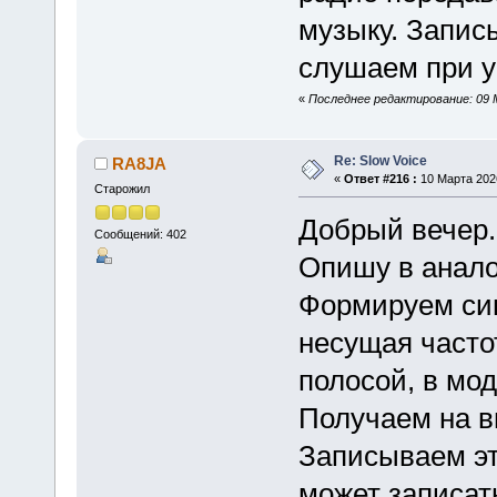
музыку. Запис
слушаем при у
«
Последнее редактирование: 09 М
Re: Slow Voice
RA8JA
«
Ответ #216 :
10 Марта 2026
Старожил
Добрый вечер.
Сообщений: 402
Опишу в анало
Формируем сиг
несущая часто
полосой, в мод
Получаем на вы
Записываем эт
может записат