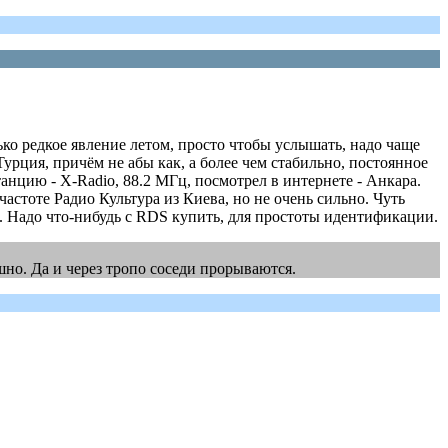
ько редкое явление летом, просто чтобы услышать, надо чаще
урция, причём не абы как, а более чем стабильно, постоянное
нцию - X-Radio, 88.2 МГц, посмотрел в интернете - Анкара.
астоте Радио Культура из Киева, но не очень сильно. Чуть
ц. Надо что-нибудь с RDS купить, для простоты идентификации.
но. Да и через тропо соседи прорываются.