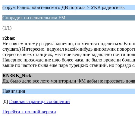
форум Радиолюбительского ДВ портала > УКВ радиосвязь
Спорадик на вещательном FM
(1/1)
r2bas
:
Не совсем в тему раздела конечно, но хочется поделиться. Вто
слушать) Интересно, надумал какой-нибудь дипольчик поворотн
стерео на всех станциях, местное вещание задавлено почти по
Наверное прохождение шло более часа, не было времени больше
выше по частоте была ещё пара турецких станций, но гораздо с
RN3KK_Nick
:
Да, было дело все лето мониторили ФМ дабы не прозевать появ
Навигация
[0]
Главная страница сообщений
Перейти к полной версии