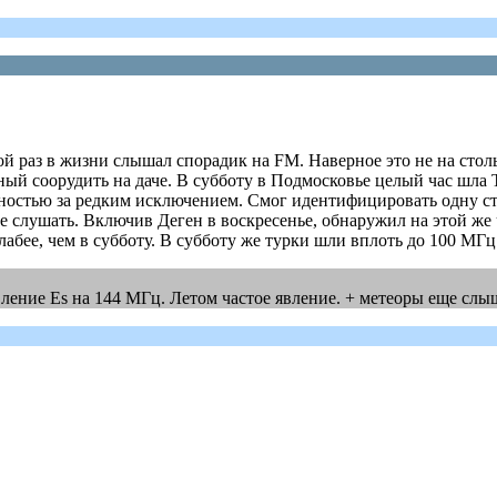
рой раз в жизни слышал спорадик на FM. Наверное это не на стол
ый соорудить на даче. В субботу в Подмосковье целый час шла Т
лностью за редким исключением. Смог идентифицировать одну ста
 слушать. Включив Деген в воскресенье, обнаружил на этой же ч
лабее, чем в субботу. В субботу же турки шли вплоть до 100 МГ
ление Es на 144 МГц. Летом частое явление. + метеоры еще слыш