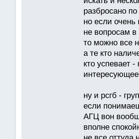
искать и неско
разбросано по
но если очень
не вопросам в 
то можно все 
а те кто налич
кто успевает -
интересующее
ну и рсгб - гру
если понимаеш
АГЦ вон вообщ
вполне спокой
не все оттуда 