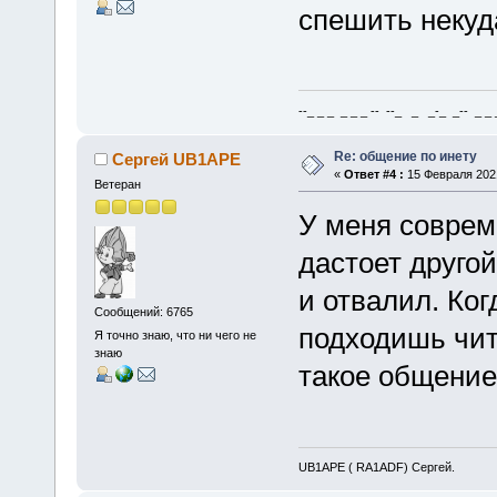
спешить некуда
--_ _ _ _ _ _ -- --_ _ _-_ _-- _ _ _
Re: общение по инету
Сергей UB1APE
«
Ответ #4 :
15 Февраля 2021
Ветеран
У меня соврем
дастоет другой
и отвалил. Ког
Сообщений: 6765
подходишь чит
Я точно знаю, что ни чего не
знаю
такое общение 
UB1APE ( RA1ADF) Сергей.