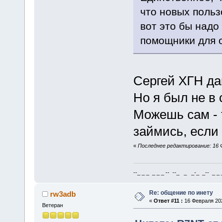
что новых польз
вот это бы надо
помощники для 
Сергей ХГН дав
Но я был не в
Можешь сам - 
займись, если 
«
Последнее редактирование: 16 Ф
--_ _ _ _ _ _ -- --_ _ _-_ _-- _ _ _
Re: общение по инету
rw3adb
«
Ответ #11 :
16 Февраля 202
Ветеран