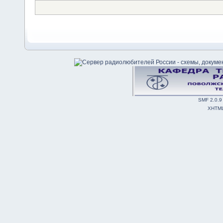
SMF 2.0.9
XHTM