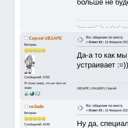
больше не буде
--_ _ _ _ _ _ -- --_ _ _-_ _-- _ _ _
Re: общение по инету
Сергей UB1APE
«
Ответ #2 :
15 Февраля 2021
Ветеран
Да-а то как мы
устраивает :=))
Сообщений: 6765
Я точно знаю, что ни чего не
знаю
UB1APE ( RA1ADF) Сергей.
Re: общение по инету
rw3adb
«
Ответ #3 :
15 Февраля 2021
Ветеран
Ну да, специа
Сообщений: 6249