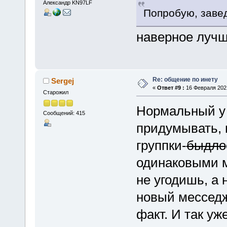
Александр KN97LF
Попробую, завед
наверное лучше
Re: общение по инету
Sergej
«
Ответ #9 :
16 Февраля 2021
Старожил
Нормальный у н
Сообщений: 415
придумывать, 
группки-
быдло
одинаковыми м
не угодишь, а 
новый месседж
факт. И так у