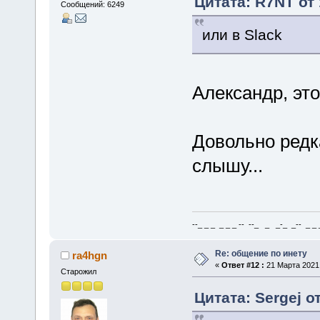
Цитата: R7NT от 
Сообщений: 6249
или в Slack
Александр, эт
Довольно редк
слышу...
--_ _ _ _ _ _ -- --_ _ _-_ _-- _ _ _
Re: общение по инету
ra4hgn
«
Ответ #12 :
21 Марта 2021,
Старожил
Цитата: Sergej о