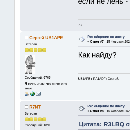
если не лень -
73!
Re: общение по инету
Сергей UB1APE
«
Ответ #7 :
15 Февраля 2021
Ветеран
Как найду?
Сообщений: 6765
UB1APE ( RA1ADF) Сергей.
Я точно знаю, что ни чего не
знаю
Re: общение по инету
R7NT
«
Ответ #8 :
16 Февраля 2021
Ветеран
Цитата: R3LBQ о
Сообщений: 1891