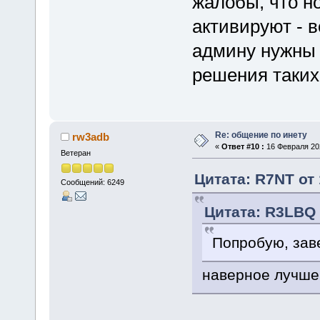
жалобы, что н
активируют - в
админу нужны 
решения таких
Re: общение по инету
rw3adb
«
Ответ #10 :
16 Февраля 202
Ветеран
Цитата: R7NT от 
Сообщений: 6249
Цитата: R3LBQ 
Попробую, зав
наверное лучше 