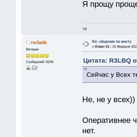
Я прощу проще
73!
Re: общение по инету
rw3adb
«
Ответ #1 :
15 Февраля 2021
Ветеран
Цитата: R3LBQ о
Сообщений: 6249
Сейчас у Всех 
Не, не у всех))
Оперативнее ч
нет.