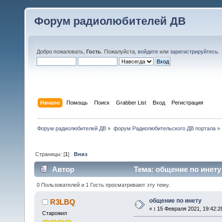
Форум радиолюбителей ДВ
Добро пожаловать,
Гость
. Пожалуйста,
войдите
или
зарегистрируйтесь
.
Начало
Помощь
Поиск
Grabber List
Вход
Регистрация
Форум радиолюбителей ДВ
»
форум Радиолюбительского ДВ портала
»
Страницы: [
1
]
Вниз
Автор
Тема: общение по инету
0 Пользователей и 1 Гость просматривают эту тему.
общение по инету
R3LBQ
«
:
15 Февраля 2021, 19:42:2
Старожил