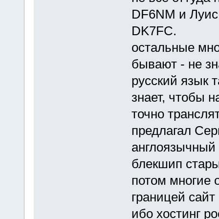
DF6NM и Луис
DK7FC.
остальные мног
бывают - не з
русский язык т
знает, чтобы н
точно транслят
предлагал Сер
англоязычный 
блекшип старый
потом многие о
границей сайт
ибо хостинг ро