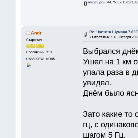
image9.jpg
(344.75 КБ, 1561x109
Re: Частота Шумана 7,83Г
Andr
«
Ответ #148 :
11 Октября 2025
Старожил
Выбрался днём
Сообщений: 313
UA3690SWL KO95
Ушел на 1 км о
упала раза в д
увидел.
Днём было ясн
Зато какие то 
гц, с одинако
шагом 5 Гц.