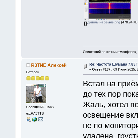
диполь на земле.png
(478.94 КБ
Свистящий по жизни атмосферик,
Re: Частота Шумана 7,83Г
R3TNE Алексей
«
Ответ #137 :
09 Июля 2025, 2
Ветеран
Встал на приё
до тех пор по
Жаль, хотел по
Сообщений: 1543
освещение вкл
ex.RA3TTS
не по монитор
удалена, груст