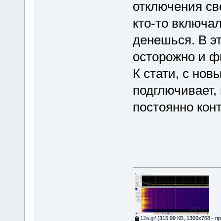
отключения св
кто-то включал
денешься. В э
осторожно и ф
К стати, с но
подглючивает,
постоянно кон
12а.gif
(315.99 КБ, 1366x768 - п