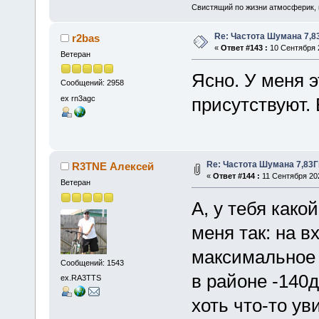
Свистящий по жизни атмосферик,
Re: Частота Шумана 7,8
r2bas
«
Ответ #143 :
10 Сентября 2
Ветеран
Ясно. У меня э
Сообщений: 2958
ex rn3agc
присутствуют. 
Re: Частота Шумана 7,83Г
R3TNE Алексей
«
Ответ #144 :
11 Сентября 202
Ветеран
А, у тебя како
меня так: на в
максимальное 
Сообщений: 1543
в районе -140д
ex.RA3TTS
хоть что-то ув