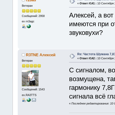
«
Ответ #141 :
10 Сентября 2
Ветеран
Алексей, а вот
Сообщений: 2958
ex rn3agc
имеются при о
звуковухи?
Re: Частота Шумана 7,8
R3TNE Алексей
«
Ответ #142 :
10 Сентября 2
Ветеран
С сигналом, в
возмущена, та
гармонику 7,8Г
Сообщений: 1543
сигнала всё гл
ex.RA3TTS
«
Последнее редактирование: 10 