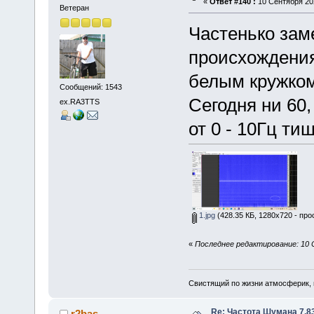
«
Ответ #140 :
10 Сентября 202
Ветеран
Частенько заме
происхождения
белым кружком
Сообщений: 1543
Сегодня ни 60,
ex.RA3TTS
от 0 - 10Гц тиш
1.jpg
(428.35 КБ, 1280x720 - про
«
Последнее редактирование: 10 
Свистящий по жизни атмосферик,
Re: Частота Шумана 7,8
r2bas