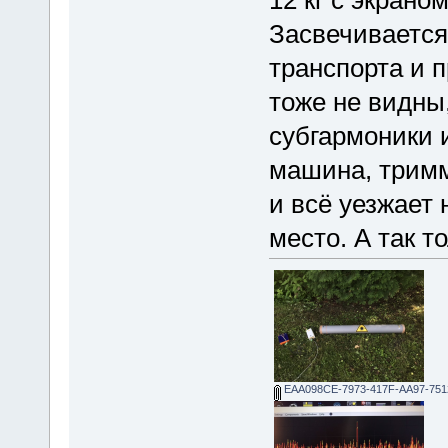
Засвечивается 
транспорта и п
тоже не видны,
субгармоники 
машина, тримм
и всё уезжает 
место. А так т
EAA098CE-7973-417F-AA97-751