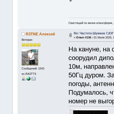
Свистящий по жизни атмосферик,
Re: Частота Шумана 7,83Г
R3TNE Алексей
«
Ответ #136 :
01 Июля 2025, 1
Ветеран
На кануне, на 
соорудил дипо
10м, направле
Сообщений: 1543
50Гц дуром. З
ex.RA3TTS
погоды, антенн
Подумалось, ч
номер не выгоре