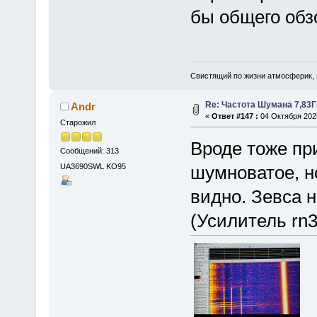
бы общего обз
Свистящий по жизни атмосферик,
Re: Частота Шумана 7,83Г
Andr
«
Ответ #147 :
04 Октября 2025
Старожил
Вроде тоже пр
Сообщений: 313
UA3690SWL KO95
шумноватое, н
видно. Зевса н
(Усилитель rn3