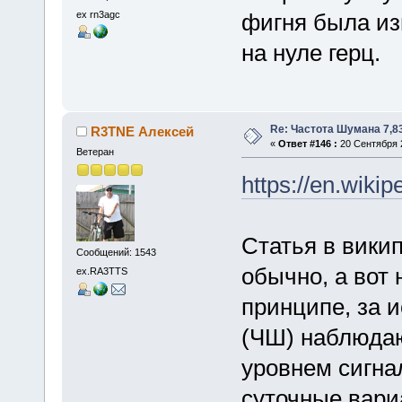
ex rn3agc
фигня была из
на нуле герц.
Re: Частота Шумана 7,8
R3TNE Алексей
«
Ответ #146 :
20 Сентября 2
Ветеран
https://en.wik
Статья в викип
Сообщений: 1543
обычно, а вот
ex.RA3TTS
принципе, за 
(ЧШ) наблюдаю
уровнем сигна
суточные вари