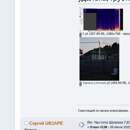
5.gif
(397.89 КБ, 1366x768 - про
Зараза уличная.gif
(464.66 КБ, 
Свистящий по жизни атмосферик,
Re: Частота Шумана 7,8
Сергей UB1APE
«
Ответ #138 :
09 Июля 2025,
Ветеран