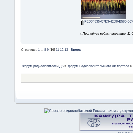
FED34535-C7E3-42D9-B586-6CA
«
Последнее редактирование: 11 
Страницы:
1
...
8
9
[
10
]
11
12
13
Вверх
Форум радиолюбителей ДВ
»
форум Радиолюбительского ДВ портала
»