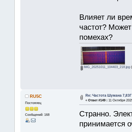
Влияет ли вре
частот? Может
помехах?
IMG_20251011_104403_218.jpg
(
Re: Частота Шумана 7,83Г
RU5C
«
Ответ #149 :
11 Октября 2025
Постоялец
Странно. Эле
Сообщений: 168
принимается оч