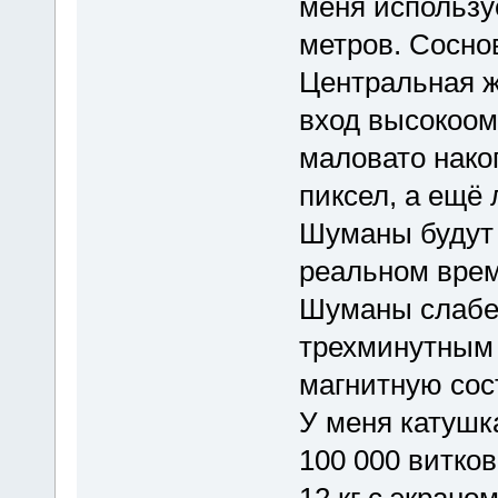
меня использу
метров. Соснов
Центральная ж
вход высокоомн
маловато нако
пиксел, а ещё 
Шуманы будут 
реальном врем
Шуманы слабее
трехминутным 
магнитную со
У меня катушк
100 000 витков
12 кг с экрано