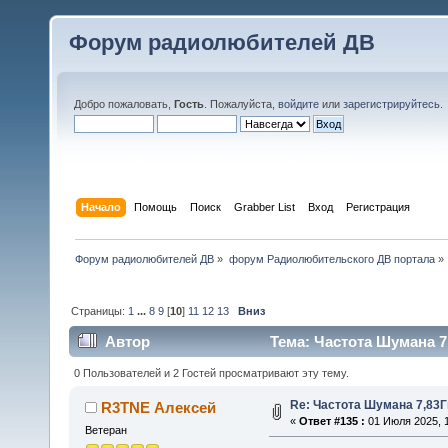
Форум радиолюбителей ДВ
Добро пожаловать,
Гость
. Пожалуйста,
войдите
или
зарегистрируйтесь
.
Начало
Помощь
Поиск
Grabber List
Вход
Регистрация
Форум радиолюбителей ДВ
»
форум Радиолюбительского ДВ портала
»
Страницы:
1
...
8
9
[
10
]
11
12
13
Вниз
Автор
Тема: Частота Шумана 7
0 Пользователей и 2 Гостей просматривают эту тему.
Re: Частота Шумана 7,83Г
R3TNE Алексей
«
Ответ #135 :
01 Июля 2025, 1
Ветеран