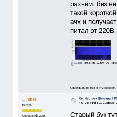
разъём, без ни
такой коротко
ачх и получаетс
питал от 220В.
3а.jpg
(496.8 КБ, 1280x720 - про
Свистящий по жизни атмосферик,
Re: Частота Шумана 7,8
r2bas
«
Ответ #145 :
11 Сентября 2
Ветеран
Старый бук тут
Сообщений: 2958