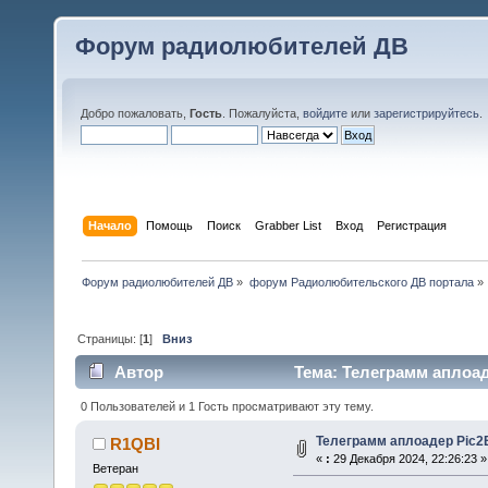
Форум радиолюбителей ДВ
Добро пожаловать,
Гость
. Пожалуйста,
войдите
или
зарегистрируйтесь
.
Начало
Помощь
Поиск
Grabber List
Вход
Регистрация
Форум радиолюбителей ДВ
»
форум Радиолюбительского ДВ портала
»
Страницы: [
1
]
Вниз
Автор
Тема: Телеграмм аплоад
0 Пользователей и 1 Гость просматривают эту тему.
Телеграмм аплоадер Pic2
R1QBI
«
:
29 Декабря 2024, 22:26:23 »
Ветеран