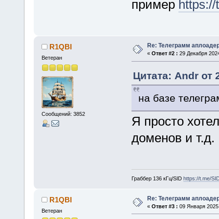
пример
https:/
Re: Телеграмм аплоаде
R1QBI
«
Ответ #2 :
29 Декабря 2024
Ветеран
Цитата: Andr от 
на базе телегра
Сообщений: 3852
Я просто хотел
доменов и т.д.
Граббер 136 кГц/SID
https://t.me/S
Re: Телеграмм аплоаде
R1QBI
«
Ответ #3 :
09 Января 2025,
Ветеран