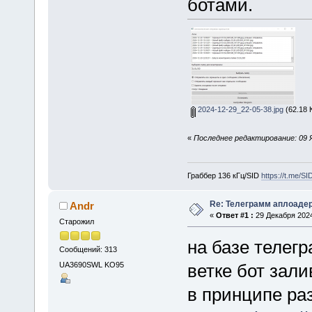
ботами.
2024-12-29_22-05-38.jpg
(62.18 
«
Последнее редактирование: 09 
Граббер 136 кГц/SID
https://t.me/S
Re: Телеграмм аплоаде
Andr
«
Ответ #1 :
29 Декабря 2024
Старожил
на базе телегр
Сообщений: 313
UA3690SWL KO95
ветке бот зали
в принципе ра