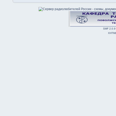
SMF 2.0.9
XHTM