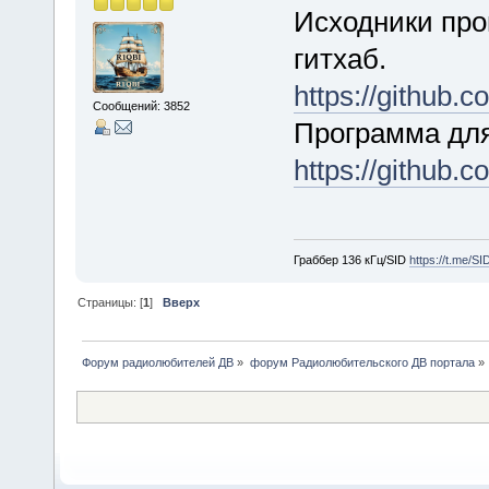
Исходники про
гитхаб.
https://github.co
Сообщений: 3852
Программа для
https://github.c
Граббер 136 кГц/SID
https://t.me/S
Страницы: [
1
]
Вверх
Форум радиолюбителей ДВ
»
форум Радиолюбительского ДВ портала
»