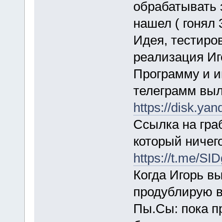
обрабатывать 
нашел ( гонял 3
Идея, тестиров
реализация Иг
Программу и и
телеграмм выл
https://disk.y
Ссылка на гра
который ничег
https://t.me/SI
Когда Игорь в
продублирую в
Пы.Сы: пока п