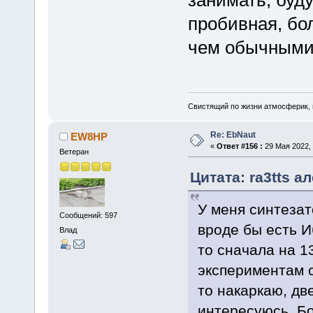
занимать, буду
пробивная, бо
чем обычными q
Свистящий по жизни атмосферик,
Re: EbNaut
EW8HP
«
Ответ #156 :
29 Мая 2022, 
Ветеран
Цитата: ra3tts а
У меня синтезат
Сообщений: 597
вроде бы есть И
Влад
то сначала на 1
экспериментам с
то накаркаю, дв
интересуюсь. Бо