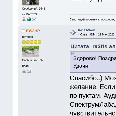
Сообщений: 1543
ex.RA3TTS
Свистящий по жизни атмосферик,
Re: EbNaut
EW8HP
«
Ответ #154 :
29 Мая 2022, 
Ветеран
Цитата: ra3tts а
Здорово! Поздрав
Сообщений: 597
Удачи!
Влад
Спасибо..) Моз
желание. Если 
по пуктам. Ау
СпектрумЛаба,
чувствительнос