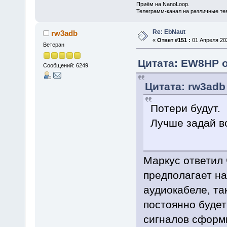
Приём на NanoLoop.
Телеграмм-канал на различные т
Re: EbNaut
rw3adb
«
Ответ #151 :
01 Апреля 202
Ветеран
Цитата: EW8HP о
Сообщений: 6249
Цитата: rw3adb 
Потери будут.
Лучше задай в
Маркус ответил
предполагает на
аудиокабеле, та
постоянно будет
сигналов сформ