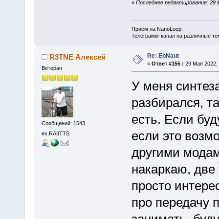
«
Последнее редактирование: 29 
Приём на NanoLoop.
Телеграмм-канал на различные т
Re: EbNaut
R3TNE Алексей
«
Ответ #155 :
29 Мая 2022, 
Ветеран
У меня синтеза
разбирался, т
есть. Если буд
Сообщений: 1543
если это возм
ex.RA3TTS
другими модами
накаркаю, две
просто интере
про передачу 