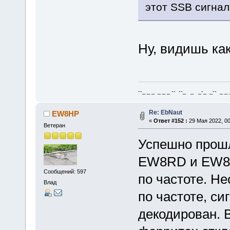
этот SSB сигнал
Ну, видишь ка
--_ _ _ _ _ _ -- --_ _ _-_ _-- _ _ _
Re: EbNaut
EW8HP
«
Ответ #152 :
29 Мая 2022, 00
Ветеран
Успешно прошл
EW8RD и EW8H
Сообщений: 597
по частоте. Н
Влад
по частоте, си
декодирован. В