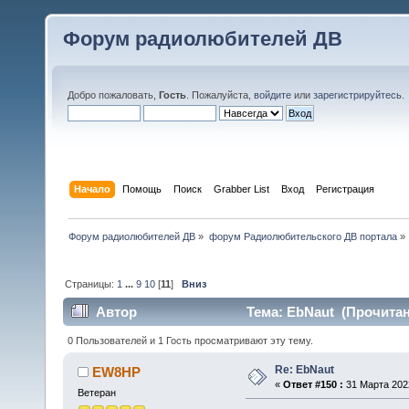
Форум радиолюбителей ДВ
Добро пожаловать,
Гость
. Пожалуйста,
войдите
или
зарегистрируйтесь
.
Начало
Помощь
Поиск
Grabber List
Вход
Регистрация
Форум радиолюбителей ДВ
»
форум Радиолюбительского ДВ портала
»
Страницы:
1
...
9
10
[
11
]
Вниз
Автор
Тема: EbNaut (Прочитан
0 Пользователей и 1 Гость просматривают эту тему.
Re: EbNaut
EW8HP
«
Ответ #150 :
31 Марта 2022
Ветеран