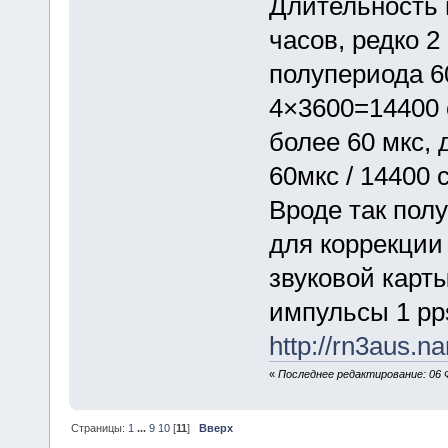
Длительность 
часов, редко 2
полупериода 60
4×3600=14400 
более 60 мкс, 
60мкс / 14400 
Вроде так пол
для коррекции
звуковой карт
импульсы 1 pps
http://rn3aus.
«
Последнее редактирование: 06 Ф
Страницы:
1
...
9
10
[
11
]
Вверх