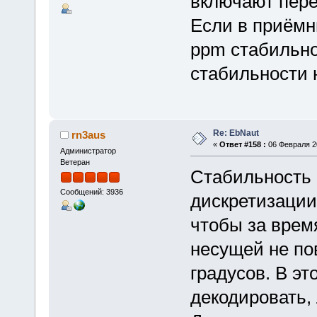
включают пере
Если в приёмни
ppm стабильнос
стабильности н
Re: EbNaut
rn3aus
«
Ответ #158 :
06 Февраля 20
Администратор
Ветеран
Стабильность 
Сообщений: 3936
дискретизации
чтобы за врем
несущей не по
градусов. В э
декодировать,