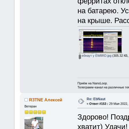
ферритах отк
на батарею. У
на крыше. Рас
ебнаут у EW8RD.jpg
(305.32 КБ,
Приём на NanoLoop.
Телеграмм-канал на различные т
Re: EbNaut
R3TNE Алексей
«
Ответ #153 :
29 Мая 2022, 
Ветеран
Здорово! Поздр
хватит) Удачи!