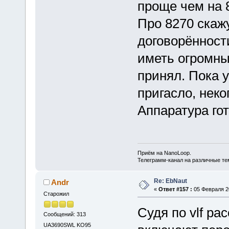
проще чем на 
Про 8270 скажу
договорённост
иметь огромны
принял. Пока 
пригасло, неко
Аппаратура гот
Приём на NanoLoop.
Телеграмм-канал на различные т
Re: EbNaut
Andr
«
Ответ #157 :
05 Февраля 20
Старожил
Судя по vlf ра
Сообщений: 313
UA3690SWL KO95