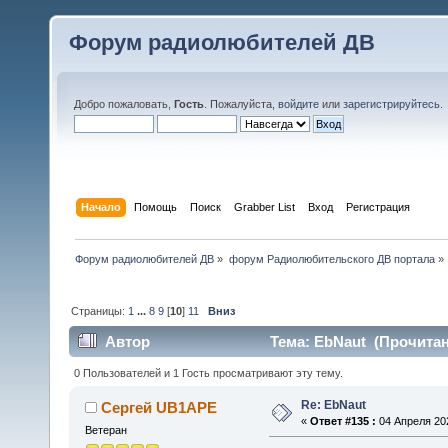
Форум радиолюбителей ДВ
Добро пожаловать,
Гость
. Пожалуйста,
войдите
или
зарегистрируйтесь
.
Начало
Помощь
Поиск
Grabber List
Вход
Регистрация
Форум радиолюбителей ДВ
»
форум Радиолюбительского ДВ портала
»
Страницы:
1
...
8
9
[
10
]
11
Вниз
Автор
Тема: EbNaut (Прочитан
0 Пользователей и 1 Гость просматривают эту тему.
Re: EbNaut
Сергей UB1APE
«
Ответ #135 :
04 Апреля 202
Ветеран