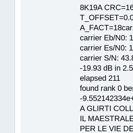
8K19A CRC=16 
T_OFFSET=0.
A_FACT=18carri
carrier Eb/N0: 
carrier Es/N0: 
carrier S/N: 43
-19.93 dB in 2.
elapsed 211
found rank 0 b
-9.552142334e+
A GLIRTI COL
IL MAESTRALE
PER LE VIE D