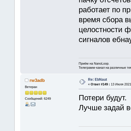
работает по п
время сбора в
целостности ф
сигналов ебна
Приём на NanoLoop.
Телеграмм-канал на различные т
Re: EbNaut
rw3adb
«
Ответ #149 :
13 Июля 2021,
Ветеран
Потери будут.
Сообщений: 6249
Лучше задай в