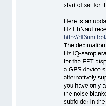
start offset for
Here is an updat
Hz EbNaut rece
http://df6nm.bp
The decimation 
Hz IQ-samplerat
for the FFT dis
a GPS device sh
alternatively s
you have only a
the noise blank
subfolder in th