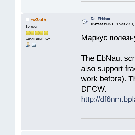
--_ _ _ _ _ _ -- --_ _ _-_ _-- _ _ _
Re: EbNaut
rw3adb
«
Ответ #140 :
14 Мая 2021, 
Ветеран
Маркус полезн
Сообщений: 6249
The EbNaut scri
also support fra
work before). Th
DFCW.
http://df6nm.bp
--_ _ _ _ _ _ -- --_ _ _-_ _-- _ _ _