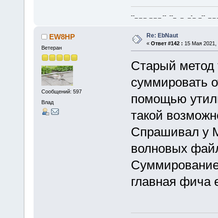
--_ _ _ _ _ _ -- --_ _ _-_ _-- _ _ _
Re: EbNaut
EW8HP
«
Ответ #142 :
15 Мая 2021, 
Ветеран
Старый метод 
суммировать о
Сообщений: 597
помощью утил
Влад
такой возможн
Спрашивал у М
волновых файло
Суммирование 
главная фича 