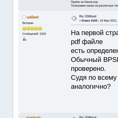
Приём на NanoLoop.
Телеграмм-канал на различные т
Re: EbNaut
ua0aet
«
Ответ #143 :
16 Мая 2021, 
Ветеран
На первой стр
Сообщений: 1029
pdf файле
есть определен
Обычный BPSK 
проверено.
Судя по всему
аналогично?
Re: EbNaut