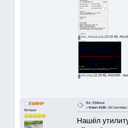
test_ebnaut.png
(15.02 КБ, 441x6
test.png
(11.59 КБ, 642x500 - пр
Re: EbNaut
EW8HP
«
Ответ #138 :
09 Сентября 2
Ветеран
Нашёл утилит