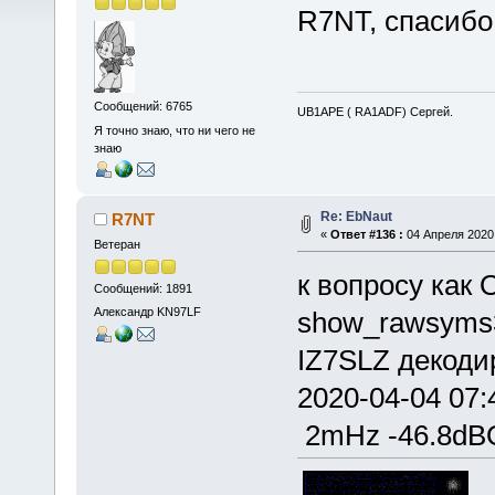
R7NT, спасибо
Сообщений: 6765
UB1APE ( RA1ADF) Сергей.
Я точно знаю, что ни чего не
знаю
Re: EbNaut
R7NT
«
Ответ #136 :
04 Апреля 2020,
Ветеран
к вопросу как 
Сообщений: 1891
Александр KN97LF
show_rawsyms3
IZ7SLZ декоди
2020-04-04 0
2mHz -46.8dB