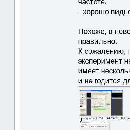
частоте.
- хорошо видно
Похоже, в нов
правильно.
К сожалению,
эксперимент не
имеет несколь
и не годится д
freq-offset.PNG
(44.14 КБ, 800x4