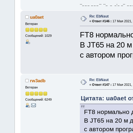
--_ _ _ _ _ _ -- --_ _ _-_ _-- _ _ _
Re: EbNaut
ua0aet
«
Ответ #146 :
17 Мая 2021, 
Ветеран
FT8 нормально
Сообщений: 1029
В JT65 на 20 
с автором про
Re: EbNaut
rw3adb
«
Ответ #147 :
17 Мая 2021, 
Ветеран
Цитата: ua0aet о
Сообщений: 6249
FT8 нормально 
В JT65 на 20 м
с автором прог