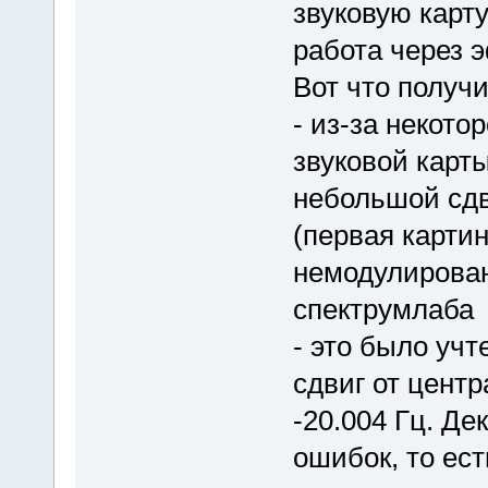
звуковую карт
работа через 
Вот что получи
- из-за некото
звуковой карт
небольшой сдв
(первая карти
немодулирова
спектрумлаба
- это было учт
сдвиг от цент
-20.004 Гц. Д
ошибок, то ес