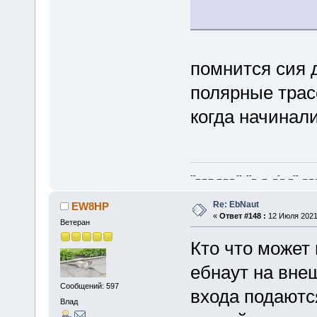
помнится сия д
полярные трас
когда начинали
--_ _ _ _ _ _ -- --_ _ _-_ _-- _ _ _
Re: EbNaut
EW8HP
«
Ответ #148 :
12 Июля 2021,
Ветеран
Кто что может 
ебнаут на внеш
Сообщений: 597
входа подаютс
Влад