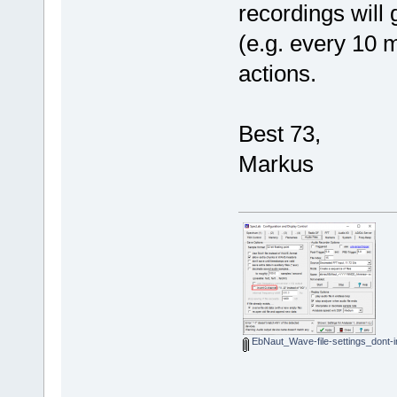
recordings will g
(e.g. every 10 
actions.
Best 73,
Markus
EbNaut_Wave-file-settings_dont-i