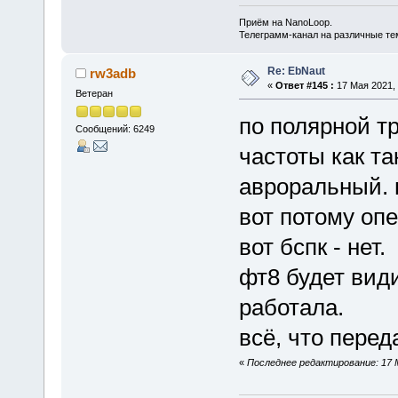
Приём на NanoLoop.
Телеграмм-канал на различные т
Re: EbNaut
rw3adb
«
Ответ #145 :
17 Мая 2021, 
Ветеран
по полярной тр
Сообщений: 6249
частоты как та
авроральный. 
вот потому оп
вот бспк - нет.
фт8 будет вид
работала.
всё, что пере
«
Последнее редактирование: 17 М