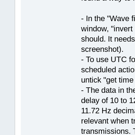
- In the "Wave f
window, "invert
should. It needs
screenshot).
- To use UTC f
scheduled acti
untick "get tim
- The data in th
delay of 10 to 
11.72 Hz decim
relevant when t
transmissions. 