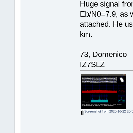
Huge signal fr
Eb/N0=7.9, as w
attached. He u
km.
73, Domenico
IZ7SLZ
Screenshot from 2020-10-22 20-