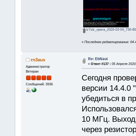
iz7slz_opera_2020-03-04_730-80
«
Последнее редактирование: 04 А
Re: EbNaut
rn3aus
«
Ответ #137 :
05 Апреля 2020,
Администратор
Ветеран
Сегодня прове
Сообщений: 3936
версии 14.4.0 
убедиться в п
Использовался
10 МГц. Выход
через резисто