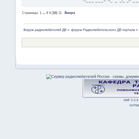
--_ _ _ _ _ _ -- --_ _ _-_ _-- _ _ _
Страницы:
1
...
8
9
[
10
]
11
Вверх
Форум радиолюбителей ДВ
»
форум Радиолюбительского ДВ портала
»
SMF 2.0.9
XHTM