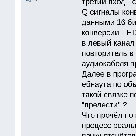
третий вход -
Q сигналы кон
данными 16 би
конверсии - H
в левый канал
повторитель в
аудиокабеля п
Далее в прогр
ебнаута по об
такой связке 
"прелести" ?
Что прочёл по
процесс реаль
пачку отсчётов