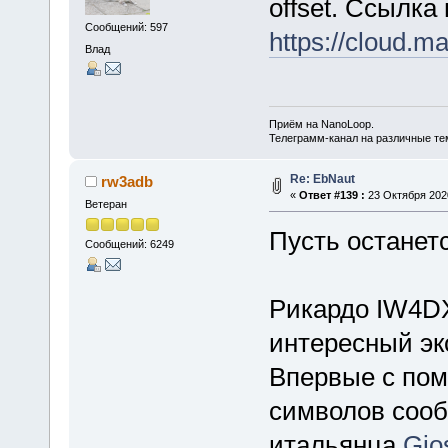
offset. Ссылка 
Сообщений: 597
https://cloud.m
Влад
Приём на NanoLoop.
Телеграмм-канал на различные т
Re: EbNaut
rw3adb
«
Ответ #139 :
23 Октября 2020
Ветеран
Пусть останетс
Сообщений: 6249
Рикардо IW4D
интересный эк
Впервые с по
символов сооб
итальянца
Gio