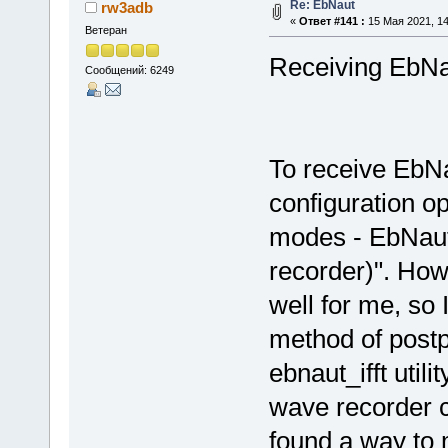
Re: EbNaut
rw3adb
«
Ответ #141 :
15 Мая 2021, 14
Ветеран
Receiving EbNa
Сообщений: 6249
To receive EbN
configuration o
modes - EbNaut
recorder)". How
well for me, so
method of postp
ebnaut_ifft utili
wave recorder co
found a way to 