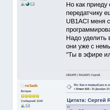
Но как приеду
передатчику е
UB1ACI меня с
программирова
Надо уделить 
они уже с нем
"Ты в эфире ил
UB1APE ( RA1ADF) Сергей.
Re: Как я первый раз в
rw3adb
«
Ответ #23 :
30 Декабря 201
Ветеран
Цитата: Сергей 
Сообщений: 6249