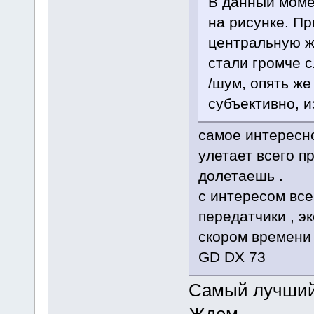
В данный моме
на рисунке. П
центральную жи
стали громче 
/шум, опять же
субъективно, 
самое интересно
улетает всего п
долетаешь .
с интересом все
передатчики , э
скором времени 
GD DX 73
Самый лучший 