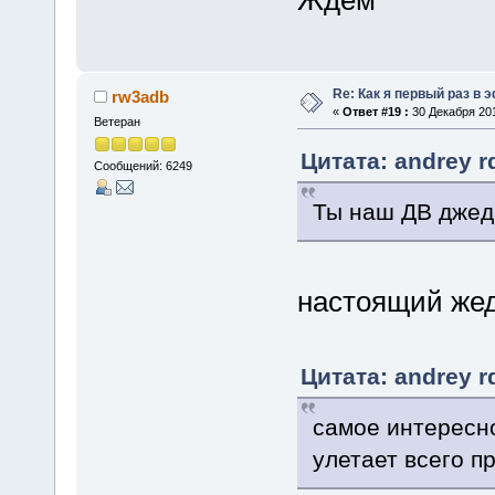
Ждем
Re: Как я первый раз в
rw3adb
«
Ответ #19 :
30 Декабря 201
Ветеран
Цитата: andrey r
Сообщений: 6249
Ты наш ДВ джеда
настоящий жеда
Цитата: andrey r
самое интересно
улетает всего п