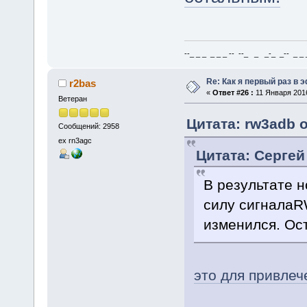
--_ _ _ _ _ _ -- --_ _ _-_ _-- _ _ _
Re: Как я первый раз в
r2bas
«
Ответ #26 :
11 Января 2016
Ветеран
Цитата: rw3adb о
Сообщений: 2958
ex rn3agc
Цитата: Сергей
В результате 
силу сигнала
изменился. Ос
это для привлеч