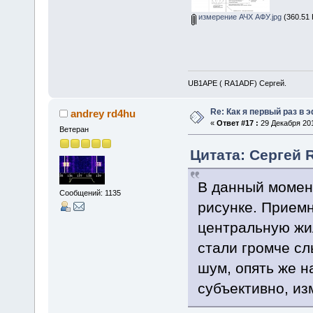
измерение АЧХ АФУ.jpg
(360.51 
UB1APE ( RA1ADF) Сергей.
Re: Как я первый раз в
andrey rd4hu
«
Ответ #17 :
29 Декабря 201
Ветеран
Цитата: Сергей 
В данный момен
Сообщений: 1135
рисунке. Прием
центральную жил
стали громче с
шум, опять же н
субъективно, из