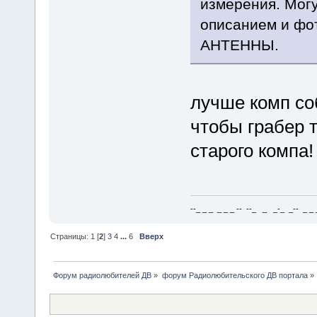
измерения. Мог
описанием и фо
АНТЕННЫ.
лучше комп соб
чтобы грабер т
старого компа!
--_ _ _ _ _ _ -- --_ _ _-_ _-- _ _ _
Страницы:
1
[
2
]
3
4
...
6
Вверх
Форум радиолюбителей ДВ
»
форум Радиолюбительского ДВ портала
»