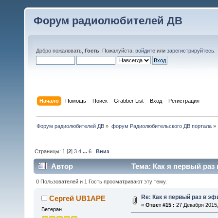
Форум радиолюбителей ДВ
Добро пожаловать,
Гость
. Пожалуйста,
войдите
или
зарегистрируйтесь
.
Начало
Помощь
Поиск
Grabber List
Вход
Регистрация
Форум радиолюбителей ДВ
»
форум Радиолюбительского ДВ портала
»
Страницы:
1
[
2
]
3
4
...
6
Вниз
Автор
Тема: Как я первый раз
0 Пользователей и 1 Гость просматривают эту тему.
Re: Как я первый раз в э
Сергей UB1APE
«
Ответ #15 :
27 Декабря 2015,
Ветеран