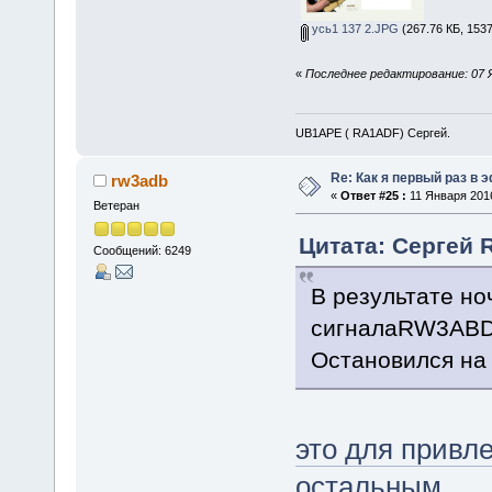
усь1 137 2.JPG
(267.76 КБ, 153
«
Последнее редактирование: 07 
UB1APE ( RA1ADF) Сергей.
Re: Как я первый раз в
rw3adb
«
Ответ #25 :
11 Января 2016
Ветеран
Цитата: Сергей 
Сообщений: 6249
В результате но
сигналаRW3ABD,
Остановился на 
это для привл
остальным.