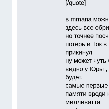
[/quote]
в mmana можн
здесь все обри
но точнее пос
потерь и Ток в
прикинул
ну может чуть
видно у Юры ,
будет.
самые первые 
памяти вроди 
милливатта