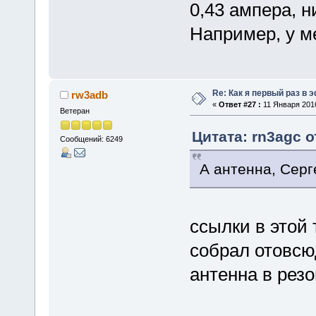
0,43 ампера, н
Например, у ме
Re: Как я первый раз в
rw3adb
«
Ответ #27 :
11 Января 2016
Ветеран
Цитата: rn3agc о
Сообщений: 6249
А антенна, Серг
ссылки в этой
собрал отовсю
антенна в резо