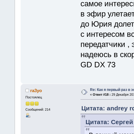
самое интересн
в эфир улетает
до Юрия долет
с интересом в
передатчики , 
надеюсь в ско
GD DX 73
Re: Как я первый раз в
ra3yo
«
Ответ #18 :
29 Декабря 201
Постоялец
Цитата: andrey r
Сообщений: 214
Цитата: Сергей