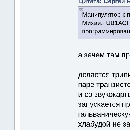
Цитата: Сергей 
Манипулятор к п
Михаил UB1ACI 
программирован
а зачем там п
делается триви
паре транзисто
и со звукокарт
запускается пр
гальваническу
хлабудой не за