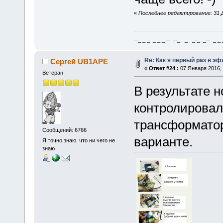
«
Последнее редактирование: 31 Д
--_ _ _ _ _ _ -- --_ _ _-_ _-- _ _ _
Re: Как я первый раз в э
Сергей UB1APE
«
Ответ #24 :
07 Января 2016, 
Ветеран
В результате 
контролирова
трансформатор
Сообщений: 6766
варианте.
Я точно знаю, что ни чего не
знаю