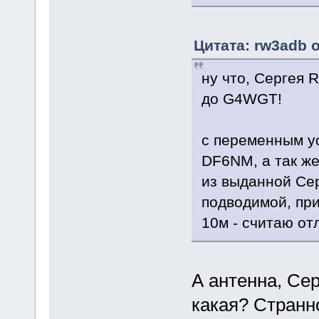
Цитата: rw3adb о
ну что, Сергея 
до G4WGT!
с переменным у
DF6NM, а так ж
из выданной Се
подводимой, пр
10м - считаю от
А антенна, Се
какая? Странн