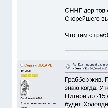
СННГ дор тов 
Скорейшего вы
Что там с граб
--_ _ _ _ _ _ -- --_ _ _-_ _-- _ _ _
Re: Как я первый раз в
Сергей UB1APE
«
Ответ #22 :
30 Декабря 201
Ветеран
Граббер жив. П
знаю когда. У 
Питере до -15 
Сообщений: 6766
будет. Хололдн
Я точно знаю, что ни чего не
знаю