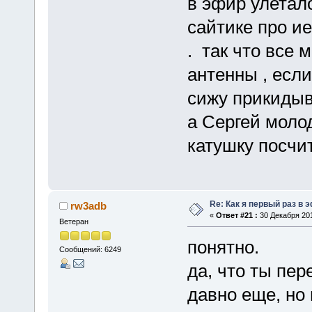
в эфир улетало
сайтике про ие
. так что все
антенны , если 
сижу прикидыв
а Сергей молод
катушку посчит
Re: Как я первый раз в
rw3adb
«
Ответ #21 :
30 Декабря 201
Ветеран
понятно.
Сообщений: 6249
да, что ты пер
давно еще, но 