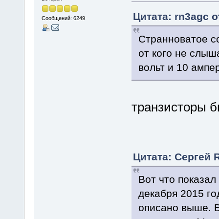
Цитата: rn3agc о
Сообщений: 6249
Странноватое со
от кого не слыш
вольт и 10 ампер
транзисторы б
Цитата: Сергей 
Вот что показал
декабря 2015 го
описано выше. В