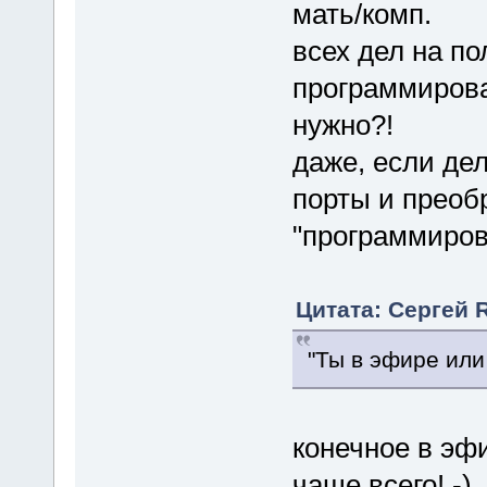
мать/комп.
всех дел на по
программирова
нужно?!
даже, если дел
порты и преоб
"программиров
Цитата: Сергей 
"Ты в эфире или
конечное в эф
чаще всего! -)