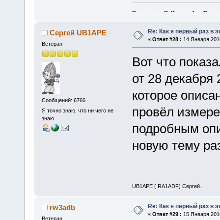
--_ _ _ _ _ _ -- --_ _ _-_ _-- _ _ _
Re: Как я первый раз в
Сергей UB1APE
«
Ответ #28 :
14 Января 2016
Ветеран
Вот что показ
от 28 декабря
которое описа
Сообщений: 6766
провёл измере
Я точно знаю, что ни чего не
знаю
подробным оп
новую тему р
UB1APE ( RA1ADF) Сергей.
Re: Как я первый раз в
rw3adb
«
Ответ #29 :
15 Января 2016
Ветеран