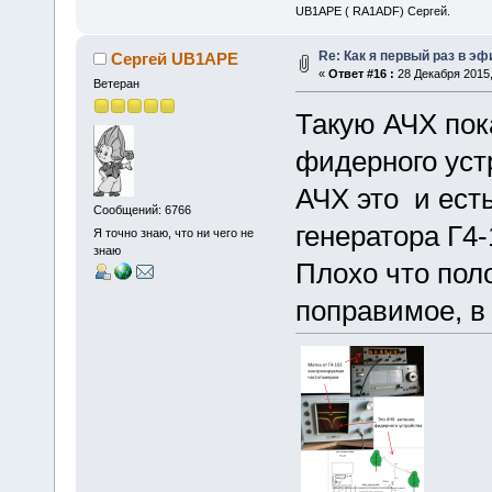
UB1APE ( RA1ADF) Сергей.
Re: Как я первый раз в э
Сергей UB1APE
«
Ответ #16 :
28 Декабря 2015,
Ветеран
Такую АЧХ пок
фидерного уст
АЧХ это и ест
Сообщений: 6766
генератора Г4
Я точно знаю, что ни чего не
знаю
Плохо что поло
поправимое, в