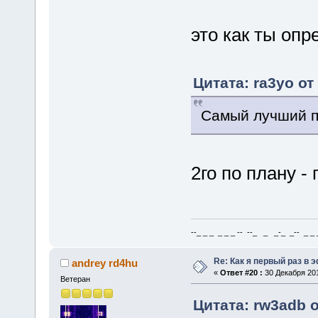
это как ты оп
Цитата: ra3yo от
Самый лучший пр
2го по плану -
--_ _ _ _ _ _ -- --_ _ _-_ _-- _ _ _
Re: Как я первый раз в
andrey rd4hu
«
Ответ #20 :
30 Декабря 201
Ветеран
Цитата: rw3adb о