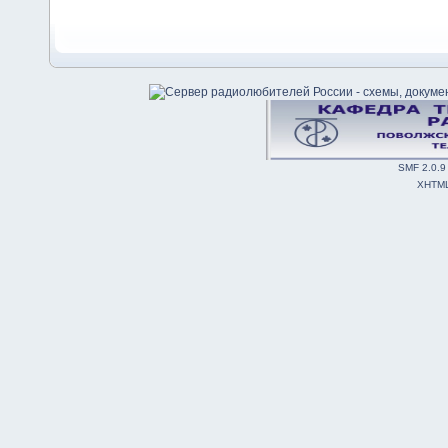
SMF 2.0.9
XHTM