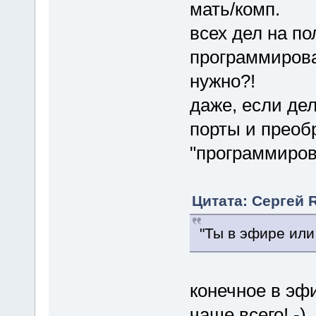
мать/комп.
всех дел на по
программирова
нужно?!
даже, если дел
порты и преоб
"программиров
Цитата: Сергей 
"Ты в эфире или
конечное в эф
чаще всего! -)