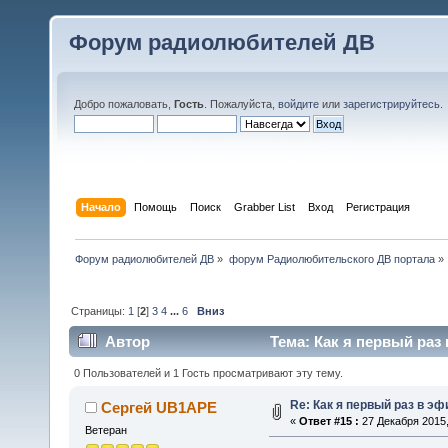
Форум радиолюбителей ДВ
Добро пожаловать,
Гость
. Пожалуйста,
войдите
или
зарегистрируйтесь
.
Начало
Помощь
Поиск
Grabber List
Вход
Регистрация
Форум радиолюбителей ДВ
»
форум Радиолюбительского ДВ портала
»
Страницы:
1
[
2
]
3
4
...
6
Вниз
Автор
Тема: Как я первый раз
0 Пользователей и 1 Гость просматривают эту тему.
Re: Как я первый раз в э
Сергей UB1APE
«
Ответ #15 :
27 Декабря 2015,
Ветеран