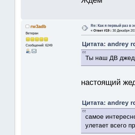
Ждем
Re: Как я первый раз в
rw3adb
«
Ответ #19 :
30 Декабря 201
Ветеран
Цитата: andrey r
Сообщений: 6249
Ты наш ДВ джеда
настоящий жеда
Цитата: andrey r
самое интересно
улетает всего п