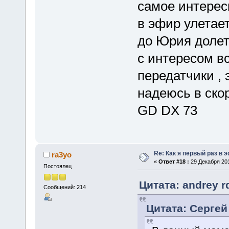
самое интересн
в эфир улетает
до Юрия долет
с интересом в
передатчики , 
надеюсь в ско
GD DX 73
Re: Как я первый раз в
ra3yo
«
Ответ #18 :
29 Декабря 201
Постоялец
Цитата: andrey r
Сообщений: 214
Цитата: Сергей