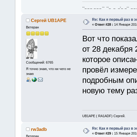
--_ _ _ _ _ _ -- --_ _ _-_ _-- _ _ _
Re: Как я первый раз в
Сергей UB1APE
«
Ответ #28 :
14 Января 2016
Ветеран
Вот что показ
от 28 декабря
которое описа
Сообщений: 6765
провёл измере
Я точно знаю, что ни чего не
знаю
подробным оп
новую тему р
UB1APE ( RA1ADF) Сергей.
Re: Как я первый раз в
rw3adb
«
Ответ #29 :
15 Января 2016
Ветеран