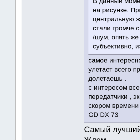
В данный моме
на рисунке. П
центральную жи
стали громче 
/шум, опять же
субъективно, 
самое интересно
улетает всего п
долетаешь .
с интересом все
передатчики , э
скором времени 
GD DX 73
Самый лучший 