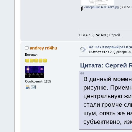
измерение АЧХ АФУ.jpg
(360.51 
UB1APE ( RA1ADF) Сергей.
Re: Как я первый раз в
andrey rd4hu
«
Ответ #17 :
29 Декабря 201
Ветеран
Цитата: Сергей 
В данный момен
Сообщений: 1135
рисунке. Прием
центральную жил
стали громче с
шум, опять же н
субъективно, из