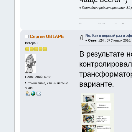
«
Последнее редактирование: 31 Д
--_ _ _ _ _ _ -- --_ _ _-_ _-- _ _ _
Re: Как я первый раз в э
Сергей UB1APE
«
Ответ #24 :
07 Января 2016, 
Ветеран
В результате 
контролирова
трансформатор
Сообщений: 6765
варианте.
Я точно знаю, что ни чего не
знаю