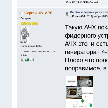
UB1APE ( RA1ADF) Сергей.
Re: Как я первый раз в э
Сергей UB1APE
«
Ответ #16 :
28 Декабря 2015,
Ветеран
Такую АЧХ пок
фидерного уст
АЧХ это и ест
Сообщений: 6765
генератора Г4
Я точно знаю, что ни чего не
знаю
Плохо что поло
поправимое, в