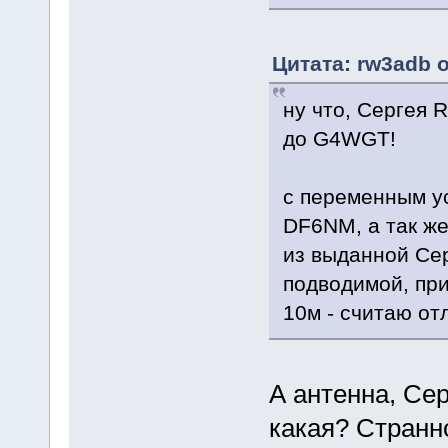
Цитата: rw3adb о
ну что, Сергея 
до G4WGT!
с переменным у
DF6NM, а так ж
из выданной Се
подводимой, пр
10м - считаю от
А антенна, Се
какая? Странн