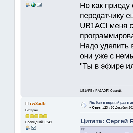
Но как приеду
передатчику е
UB1ACI меня с
программирова
Надо уделить 
они уже с нем
"Ты в эфире ил
UB1APE ( RA1ADF) Сергей.
Re: Как я первый раз в
rw3adb
«
Ответ #23 :
30 Декабря 201
Ветеран
Цитата: Сергей 
Сообщений: 6249