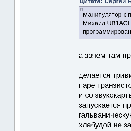
Цитата: Сергей 
Манипулятор к п
Михаил UB1ACI 
программирован
а зачем там п
делается триви
паре транзисто
и со звукокарт
запускается пр
гальваническу
хлабудой не за