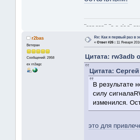
--_ _ _ _ _ _ -- --_ _ _-_ _-- _ _ _
Re: Как я первый раз в
r2bas
«
Ответ #26 :
11 Января 2016
Ветеран
Цитата: rw3adb о
Сообщений: 2958
ex rn3agc
Цитата: Сергей
В результате 
силу сигнала
изменился. Ос
это для привлеч