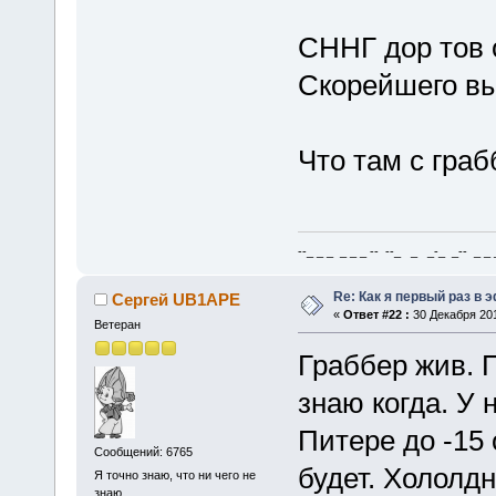
СННГ дор тов 
Скорейшего вы
Что там с граб
--_ _ _ _ _ _ -- --_ _ _-_ _-- _ _ _
Re: Как я первый раз в
Сергей UB1APE
«
Ответ #22 :
30 Декабря 201
Ветеран
Граббер жив. П
знаю когда. У 
Питере до -15 
Сообщений: 6765
будет. Хололдн
Я точно знаю, что ни чего не
знаю