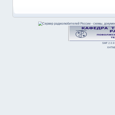
SMF 2.0.9
XHTM