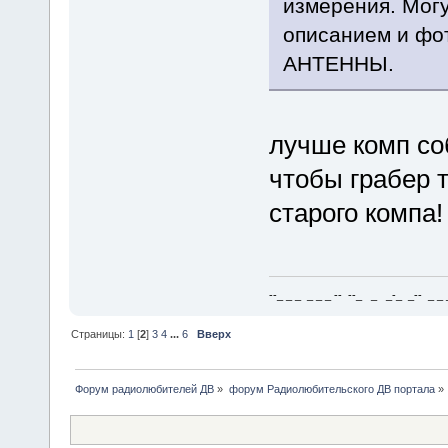
измерения. Мог
описанием и фо
АНТЕННЫ.
лучше комп соб
чтобы грабер т
старого компа!
--_ _ _ _ _ _ -- --_ _ _-_ _-- _ _ _
Страницы:
1
[
2
]
3
4
...
6
Вверх
Форум радиолюбителей ДВ
»
форум Радиолюбительского ДВ портала
»