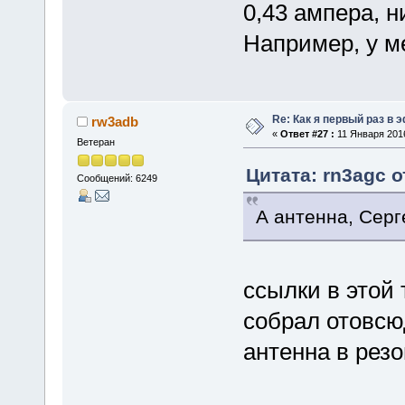
0,43 ампера, н
Например, у ме
Re: Как я первый раз в
rw3adb
«
Ответ #27 :
11 Января 2016
Ветеран
Цитата: rn3agc о
Сообщений: 6249
А антенна, Серг
ссылки в этой
собрал отовсю
антенна в резо