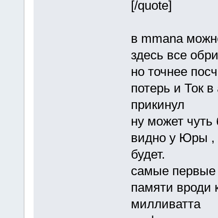
[/quote]
в mmana можн
здесь все обри
но точнее пос
потерь и Ток в
прикинул
ну может чуть
видно у Юры ,
будет.
самые первые 
памяти вроди 
милливатта