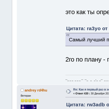
это как ты оп
Цитата: ra3yo от
Самый лучший пр
2го по плану -
--_ _ _ _ _ _ -- --_ _ _-_ _-- _ _ _
Re: Как я первый раз в
andrey rd4hu
«
Ответ #20 :
30 Декабря 201
Ветеран
Цитата: rw3adb о