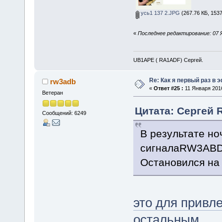
усь1 137 2.JPG
(267.76 КБ, 153
«
Последнее редактирование: 07 
UB1APE ( RA1ADF) Сергей.
Re: Как я первый раз в
rw3adb
«
Ответ #25 :
11 Января 2016
Ветеран
Цитата: Сергей 
Сообщений: 6249
В результате но
сигналаRW3ABD,
Остановился на 
это для привл
остальным.