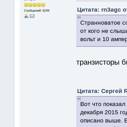
Цитата: rn3agc о
Сообщений: 6249
Странноватое со
от кого не слыш
вольт и 10 ампер
транзисторы б
Цитата: Сергей 
Вот что показал
декабря 2015 го
описано выше. В