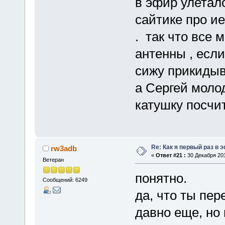
в эфир улетало
сайтике про ие
. так что все
антенны , если 
сижу прикидыв
а Сергей молод
катушку посчит
Re: Как я первый раз в
rw3adb
«
Ответ #21 :
30 Декабря 201
Ветеран
понятно.
Сообщений: 6249
да, что ты пер
давно еще, но 