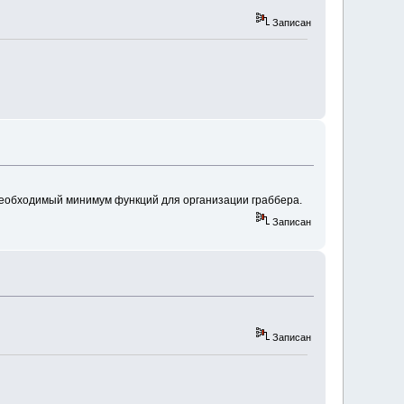
Записан
 необходимый минимум функций для организации граббера.
Записан
Записан