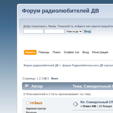
Форум радиолюбителей ДВ
Добро пожаловать,
Гость
. Пожалуйста,
войдите
или
зарегистрируйте
Начало
Помощь
Поиск
Grabber List
Вход
Регистрация
Форум радиолюбителей ДВ
»
форум Радиолюбительского ДВ портал
Страницы:
1
2
3
[
4
]
5
Вниз
Автор
Тема: Самодельный С
0 Пользователей и 1 Гость просматривают эту тему.
Re: Самодельный СП
rn3aus
«
Ответ #45 :
19 Января 2
Администратор
Ветеран