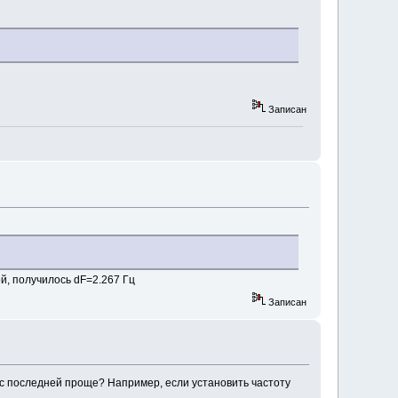
Записан
й, получилось dF=2.267 Гц
Записан
Р, с последней проще? Например, если установить частоту