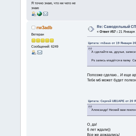
Я точно знаю, что ни чего не
знаю
Re: Самодельный СП
rw3adb
«
Ответ #57 :
21 Января 2
Ветеран
Цитата: rn3aus от 19 Января 20
Сообщений: 6249
А сделайте-ка, друзья, запис
Ps запись кладётся в папку Ca
Попозже сделаю... И еще ар
Тебе мб может будет полезн
Цитата: Сергей UB1APE от 20 Я
Александр! Низкий вам покло
О, да!
6 лет ждали))
Все же дождались!