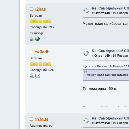
Re: Самодельный СП
r2bas
«
Ответ #48 :
19 Января 2
Ветеран
Может, надо калиброваться
Сообщений: 2958
ex rn3agc
Re: Самодельный СП
rw3adb
«
Ответ #49 :
19 Января 2
Ветеран
Цитата: r2bas от 19 Января 202
Сообщений: 6249
Может, надо калиброваться в
Тут мода одна - 60-я
--_ _ _ _ _ _ -- --_ _ _-_ _-- _ 
Re: Самодельный СП
rn3aus
«
Ответ #50 :
19 Января 2
Администратор