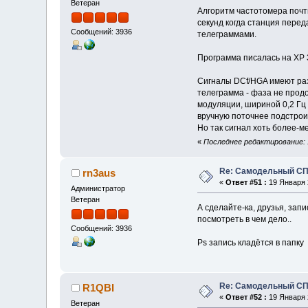
Ветеран
Алгоритм частотомера почти
секунд когда станция пере
Сообщений: 3936
телеграммами.
Программа писалась на ХР 3
Сигналы DCf/HGA имеют разм
телеграмма - фаза не продо
модуляции, шириной 0,2 Гц (
вручную поточнее подстрои
Но так сигнал хоть более-м
«
Последнее редактирование: 1
Re: Самодельный СП
rn3aus
«
Ответ #51 :
19 Января 2
Администратор
Ветеран
А сделайте-ка, друзья, зап
посмотреть в чем дело..
Сообщений: 3936
Ps запись кладётся в папку
Re: Самодельный СП
R1QBI
«
Ответ #52 :
19 Января 2
Ветеран