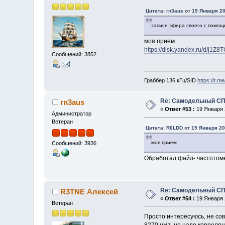
Цитата: rn3aus от 19 Января 20
записи эфира своего с помощ
моя прием
https://disk.yandex.ru/d/j1Z
Сообщений: 3852
Граббер 136 кГц/SID
https://t.m
Re: Самодельный СП
rn3aus
«
Ответ #53 :
19 Января 2
Администратор
Ветеран
Цитата: R6LDD от 19 Января 20
моя прием
Сообщений: 3936
Обработал файл- частотоме
Re: Самодельный СП
R3TNE Алексей
«
Ответ #54 :
19 Января 2
Ветеран
Просто интересуюсь, не сов