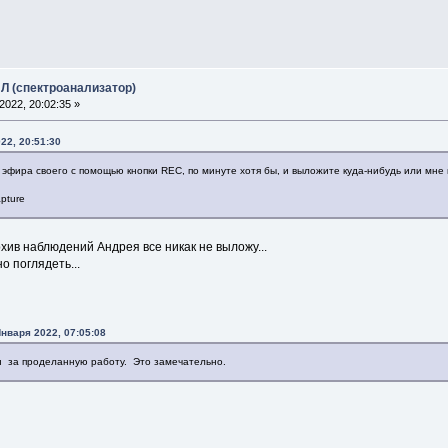
Л (спектроанализатор)
022, 20:02:35 »
22, 20:51:30
и эфира своего с помощью кнопки REC, по минуте хотя бы, и выложите куда-нибудь или мне 
pture
хив наблюдений Андрея все никак не выложу...
о поглядеть...
нваря 2022, 07:05:08
н за проделанную работу. Это замечательно.