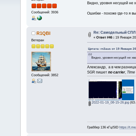
Видно, уровня несущей не х
Сообщений: 3936
Ошибки - похоже где-то я в
Re: Самодельный СПЛ 
R1QBI
«
Ответ #46 :
19 Января 202
Ветеран
Цитата: rn3aus от 19 Января 20
Видно, уровня несущей не хва
Александр, а в чем разница
SGR пишет
no carrier
,
TIme
Сообщений: 3852
2022-01-19_08-15-26.jpg
(63.
Граббер 136 кГц/SID
https://t.m