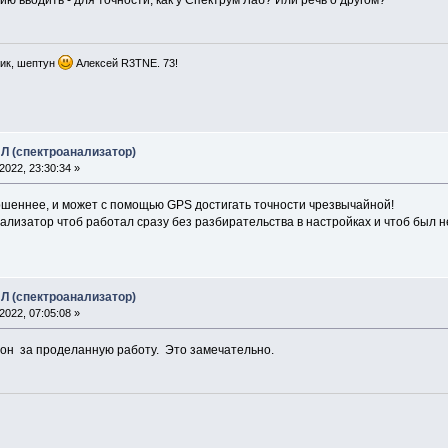
ию вводить - для точности, как у Спектрум Лаб? Или речь о другом?
ик, шептун
Алексей R3TNE. 73!
Л (спектроанализатор)
022, 23:30:34 »
шеннее, и может с помощью GPS достигать точности чрезвычайной!
нализатор чтоб работал сразу без разбирательства в настройках и чтоб был
Л (спектроанализатор)
022, 07:05:08 »
лон за проделанную работу. Это замечательно.