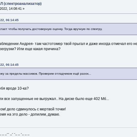
Л (спектроанализатор)
022, 14:08:41 »
22, 06:14:45
тает чтобы получать достоверную оценку. Тогда вручную по спектру.
наблюдении Андрея- там частотомер твой прыгал и даже иногда отмечал его нес
регрузки? Или еще какая причина?
22, 06:14:45
ожу за пределы массивов. Проверим отладчиком ещё разок...
ебя вроде 10-ка?
оги все запущенные не выгружал.. На диске было еще 402 Мб...
ном! дело сдвинулось с мертвой точки!
емя на это дело - допилим, думаю.
_ _-- _- -_ _ -_ _ _