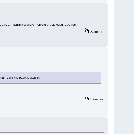
ыстрая манипуляция, спектр размазывается.
Записан
яция, спектр размазывается.
Записан