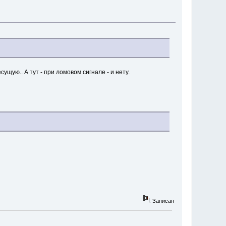
ущую.. А тут - при ломовом сигнале - и нету.
Записан