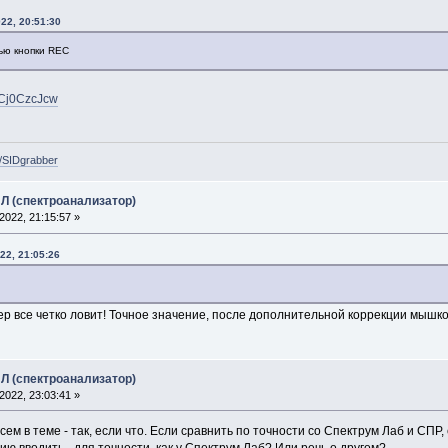
22, 20:51:30
ью кнопки REC
8TCj0CzcJcw
e/SIDgrabber
Л (спектроанализатор)
022, 21:15:57 »
22, 21:05:26
р все четко ловит! Точное значение, после дополнительной коррекции мышко
Л (спектроанализатор)
022, 23:03:41 »
сем в теме - так, если что. Если сравнить по точности со Спектрум Лаб и СП