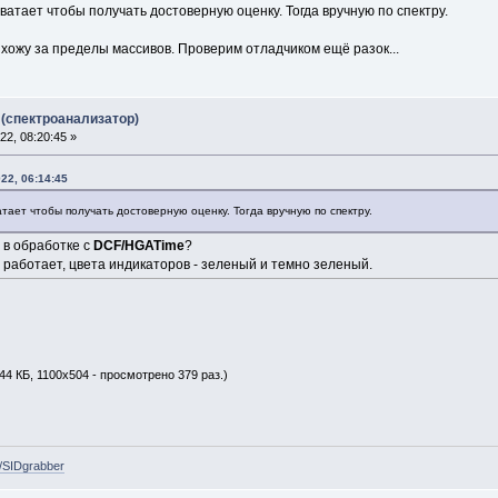
ватает чтобы получать достоверную оценку. Тогда вручную по спектру.
ыхожу за пределы массивов. Проверим отладчиком ещё разок...
(спектроанализатор)
2, 08:20:45 »
22, 06:14:45
тает чтобы получать достоверную оценку. Тогда вручную по спектру.
 в обработке с
DCF/HGATime
?
работает, цвета индикаторов - зеленый и темно зеленый.
44 КБ, 1100x504 - просмотрено 379 раз.)
e/SIDgrabber