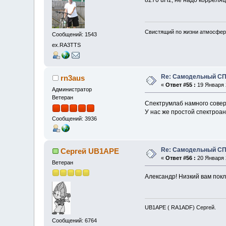
8270 uHz, не надо корреляц
Свистящий по жизни атмосфер
Сообщений: 1543
ex.RA3TTS
Re: Самодельный СП
rn3aus
«
Ответ #55 :
19 Января 2
Администратор
Ветеран
Спектрумлаб намного совер
У нас же простой спектроа
Сообщений: 3936
Re: Самодельный СП
Сергей UB1APE
«
Ответ #56 :
20 Января 2
Ветеран
Александр! Низкий вам пок
UB1APE ( RA1ADF) Сергей.
Сообщений: 6764