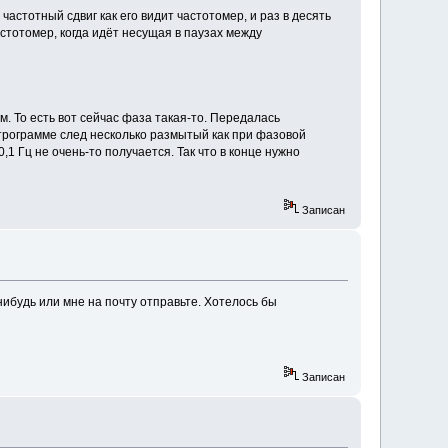
астотный сдвиг как его видит частотомер, и раз в десять
стотомер, когда идёт несущая в паузах между
. То есть вот сейчас фаза такая-то. Передалась
ктрограмме след несколько размытый как при фазовой
,1 Гц не очень-то получается. Так что в конце нужно
Записан
нибудь или мне на почту отправьте. Хотелось бы
Записан