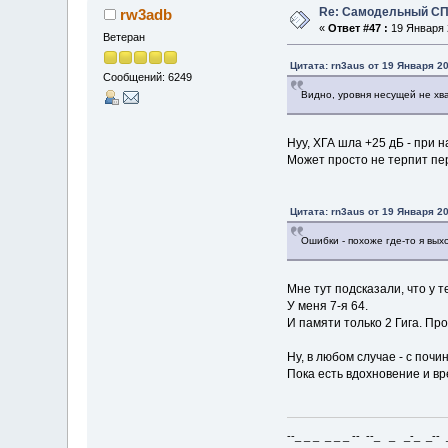
Re: Самодельный СП
rw3adb
«
Ответ #47 :
19 Января 2
Ветеран
Цитата: rn3aus от 19 Января 20
Сообщений: 6249
Видно, уровня несущей не хва
Нуу, ХГА шла +25 дБ - при 
Может просто не терпит пе
Цитата: rn3aus от 19 Января 20
Ошибки - похоже где-то я вых
Мне тут подсказали, что у т
У меня 7-я 64.
И памяти только 2 Гига. Пр
Ну, в любом случае - с почи
Пока есть вдохновение и вр
--_ _ _ _ _ _ -- --_ _ _-_ _-- _ 