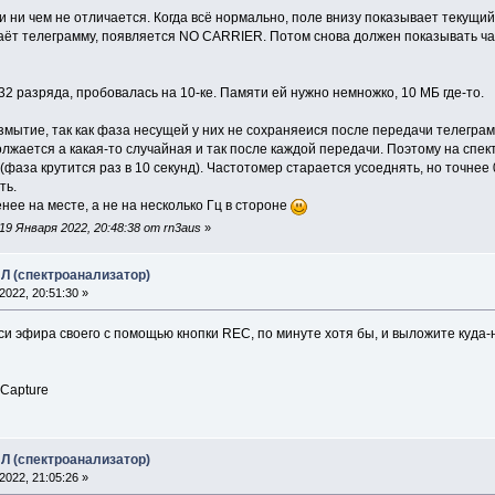
 ни чем не отличается. Когда всё нормально, поле внизу показывает текущий ч
даёт телеграмму, появляется NO CARRIER. Потом снова должен показывать ча
2 разряда, пробовалась на 10-ке. Памяти ей нужно немножко, 10 МБ где-то.
ытие, так как фаза несущей у них не сохраняеися после передачи телеграмм
лжается а какая-то случайная и так после каждой передачи. Поэтому на спе
фаза крутится раз в 10 секунд). Частотомер старается усоеднять, но точнее 0
ть.
енее на месте, а не на несколько Гц в стороне
9 Января 2022, 20:48:38 от rn3aus
»
Л (спектроанализатор)
022, 20:51:30 »
иси эфира своего с помощью кнопки REC, по минуте хотя бы, и выложите куда-
 Capture
Л (спектроанализатор)
022, 21:05:26 »