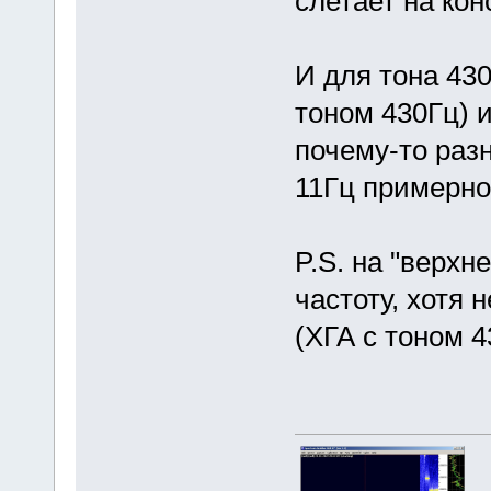
слетает на кон
И для тона 430
тоном 430Гц) 
почему-то раз
11Гц примерно
P.S. на "верхн
частоту, хотя
(ХГА с тоном 4