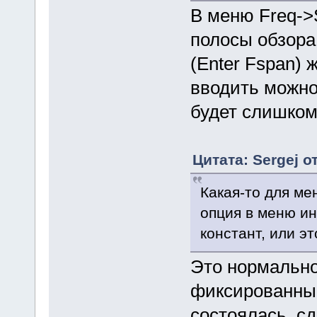
В меню Freq->
полосы обзора 
(Enter Fspan)
вводить можно
будет слишком
Цитата: Sergej о
Какая-то для ме
опция в меню ин
констант, или э
Это нормально
фиксированный
состоялась, с