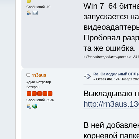
Win 7 64 битна
Сообщений: 49
запускается н
видеоадаптеры
Пробовал разр
та же ошибка.
«
Последнее редактирование: 23 Ян
Re: Самодельный СПЛ (
rn3aus
«
Ответ #61 :
24 Января 2022
Администратор
Ветеран
Выкладываю н
Сообщений: 3936
http://rn3aus.1
В ней добавлен
корневой папк