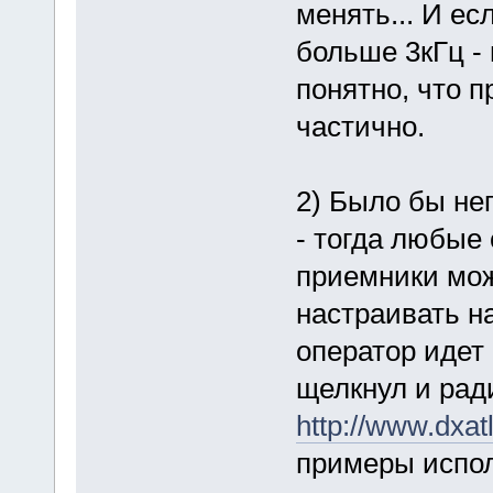
менять... И е
больше 3кГц -
понятно, что п
частично.
2) Было бы не
- тогда любые
приемники мож
настраивать н
оператор идет 
щелкнул и рад
http://www.dxa
примеры испол