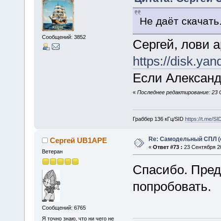
Не даёт скачат
Сообщений: 3852
Сергей, лови а
https://disk.y
Если Алексан
«
Последнее редактирование: 23 
Граббер 136 кГц/SID
https://t.me/S
Re: Самодельный СПЛ (
Сергей UB1APE
«
Ответ #73 :
23 Сентября 20
Ветеран
Спасибо. Пред
попробовать.
Сообщений: 6765
Я точно знаю, что ни чего не