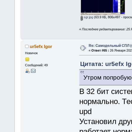
sgr.jpg
(63.9 КБ, 806x497 - прос
«
Последнее редактирование: 25 Я
Re: Самодельный СПЛ (
ur5efx Igor
«
Ответ #65 :
26 Января 2022
Новичок
Цитата: ur5efx I
Сообщений: 49
Утром попробую 
В 32 бит систе
нормально. Те
upd
Установил дру
работает норм