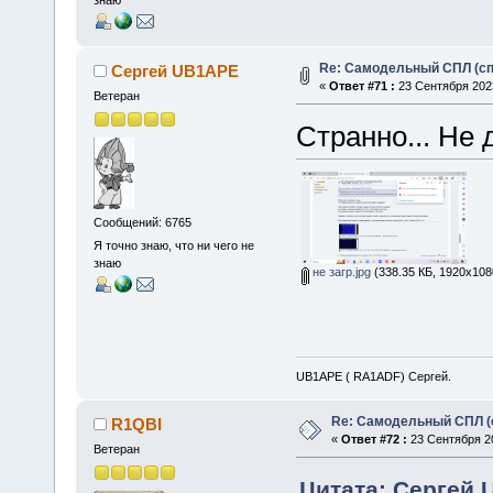
знаю
Re: Самодельный СПЛ (сп
Сергей UB1APE
«
Ответ #71 :
23 Сентября 2023
Ветеран
Странно... Не 
Сообщений: 6765
Я точно знаю, что ни чего не
знаю
не загр.jpg
(338.35 КБ, 1920x108
UB1APE ( RA1ADF) Сергей.
Re: Самодельный СПЛ (
R1QBI
«
Ответ #72 :
23 Сентября 20
Ветеран
Цитата: Сергей 