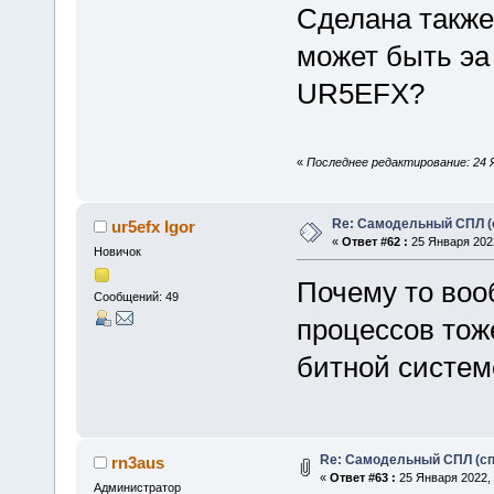
Сделана также
может быть эа 
UR5EFX?
«
Последнее редактирование: 24 Я
Re: Самодельный СПЛ (
ur5efx Igor
«
Ответ #62 :
25 Января 2022
Новичок
Почему то воо
Сообщений: 49
процессов тоже
битной систем
Re: Самодельный СПЛ (сп
rn3aus
«
Ответ #63 :
25 Января 2022, 
Администратор