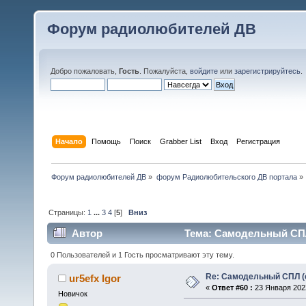
Форум радиолюбителей ДВ
Добро пожаловать,
Гость
. Пожалуйста,
войдите
или
зарегистрируйтесь
.
Начало
Помощь
Поиск
Grabber List
Вход
Регистрация
Форум радиолюбителей ДВ
»
форум Радиолюбительского ДВ портала
»
Страницы:
1
...
3
4
[
5
]
Вниз
Автор
Тема: Самодельный СПЛ 
0 Пользователей и 1 Гость просматривают эту тему.
Re: Самодельный СПЛ (
ur5efx Igor
«
Ответ #60 :
23 Января 2022
Новичок