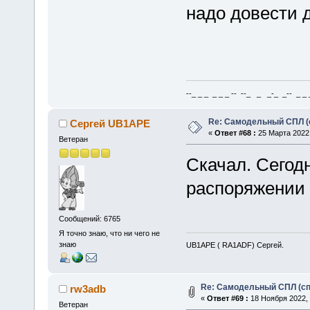
надо довести д
--_ _ _ _ _ _ -- --_ _ _-_ _-- _ _ _
Re: Самодельный СПЛ (
Сергей UB1APE
«
Ответ #68 :
25 Марта 2022,
Ветеран
Скачал. Сегод
распоряжении 
Сообщений: 6765
Я точно знаю, что ни чего не
знаю
UB1APE ( RA1ADF) Сергей.
Re: Самодельный СПЛ (сп
rw3adb
«
Ответ #69 :
18 Ноября 2022, 
Ветеран