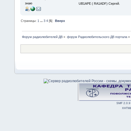
знаю
UB1APE ( RA1ADF) Сергей.
Страницы:
1
...
3
4
[
5
]
Вверх
Форум радиолюбителей ДВ
»
форум Радиолюбительского ДВ портала
»
SMF 2.0.9
XHTM