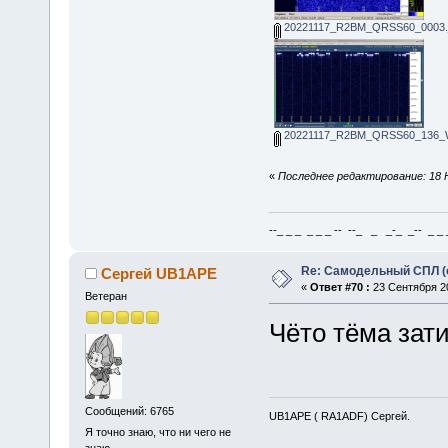
20221117_R2BM_QRSS60_0003.
20221117_R2BM_QRSS60_136_W
«
Последнее редактирование: 18 Н
--_ _ _ _ _ _ -- --_ _ _-_ _-- _ _ _
Re: Самодельный СПЛ (
Сергей UB1APE
«
Ответ #70 :
23 Сентября 20
Ветеран
Чёто тёма зати
Сообщений: 6765
UB1APE ( RA1ADF) Сергей.
Я точно знаю, что ни чего не