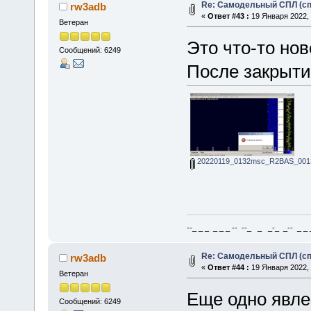
Re: Самодельный СПЛ (сп
rw3adb
«
Ответ #43 :
19 Января 2022, 
Ветеран
Это что-то нов
Сообщений: 6249
После закрыти
20220119_0132msc_R2BAS_0013
--_ _ _ _ _ _ -- --_ _ _-_ _-- _ _ _
Re: Самодельный СПЛ (сп
rw3adb
«
Ответ #44 :
19 Января 2022, 
Ветеран
Еще одно явлен
Сообщений: 6249