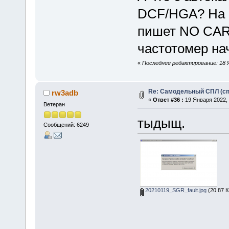
DCF/HGA? На к
пишет NO CARR
частотомер на
«
Последнее редактирование: 18 Я
Re: Самодельный СПЛ (сп
rw3adb
«
Ответ #36 :
19 Января 2022, 
Ветеран
тыдыщ.
Сообщений: 6249
20210119_SGR_fault.jpg
(20.87 К