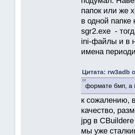
подумал. Наве
папок или же 
в одной папке 
sgr2.exe - тог
ini-файлы и в
имена периоди
Цитата: rw3adb о
формате бмп, а 
к сожалению, в
качество, раз
jpg в CBuilder
мы уже сталки