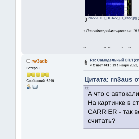
202220119_HGA22_01_capt.jpg
(
«
Последнее редактирование: 19 Я
--_ _ _ _ _ _ -- --_ _ _-_ _-- _ _ _
Re: Самодельный СПЛ (сп
rw3adb
«
Ответ #41 :
19 Января 2022, 
Ветеран
Цитата: rn3aus о
Сообщений: 6249
А что с автока
На картинке в с
CARRIER - так в
считать?