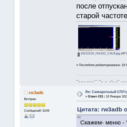
после отпуска
старой частоте
20210119_HGA22_CALB.jpg
(47.
«
Последнее редактирование: 18 Я
--_ _ _ _ _ _ -- --_ _ _-_ _-- _ _ _
Re: Самодельный СПЛ (
rw3adb
«
Ответ #33 :
18 Января 2022
Ветеран
Цитата: rw3adb о
Сообщений: 6249
Скажем- меню -