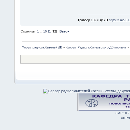
Граббер 136 кГц/SID
https://t.me/S
Страницы:
1
...
10
11
[
12
]
Вверх
Форум радиолюбителей ДВ
»
форум Радиолюбительского ДВ портала
»
SMF 2.0.9
XHTM