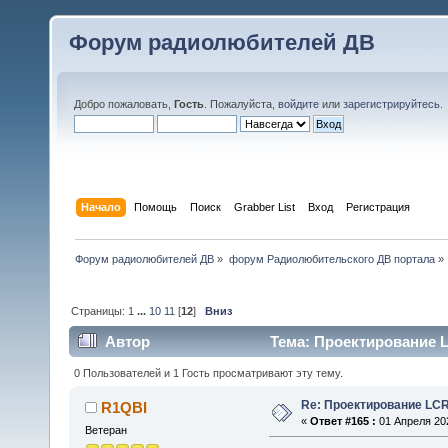
Форум радиолюбителей ДВ
Добро пожаловать,
Гость
. Пожалуйста,
войдите
или
зарегистрируйтесь
.
Начало
Помощь
Поиск
Grabber List
Вход
Регистрация
Форум радиолюбителей ДВ
»
форум Радиолюбительского ДВ портала
»
Страницы:
1
...
10
11
[
12
]
Вниз
Автор
Тема: Проектирование L
0 Пользователей и 1 Гость просматривают эту тему.
Re: Проектирование LC
R1QBI
«
Ответ #165 :
01 Апреля 202
Ветеран