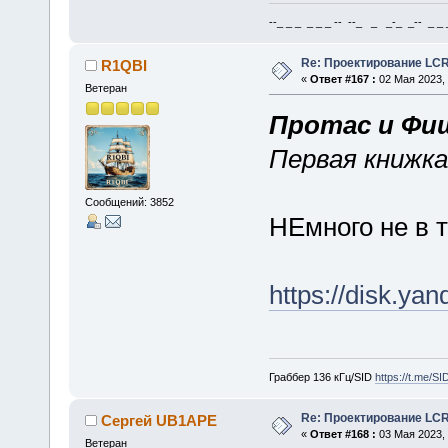
--_ _ _ _ _ _ -- --_ _ _-_ _-- _ _ _
Re: Проектирование LC
R1QBI
«
Ответ #167 :
02 Мая 2023, 
Ветеран
Протас и Фи
Первая книжка
Сообщений: 3852
НЕмного не в т
https://disk.ya
Граббер 136 кГц/SID
https://t.me/S
Re: Проектирование LC
Сергей UB1APE
«
Ответ #168 :
03 Мая 2023, 
Ветеран