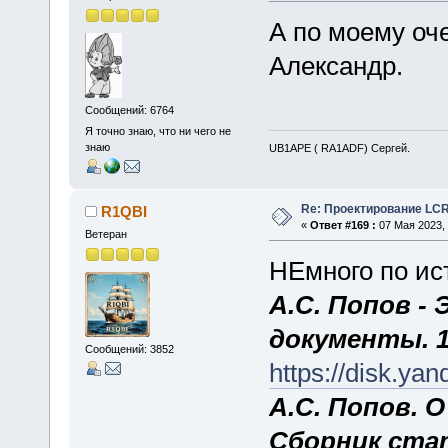
А по моему оч
Александр.
Сообщений: 6764
Я точно знаю, что ни чего не
знаю
UB1APE ( RA1ADF) Сергей.
Re: Проектирование LC
R1QBI
«
Ответ #169 :
07 Мая 2023, 
Ветеран
НЕмного по ис
А.С. Попов - 
документы. 1
Сообщений: 3852
https://disk.ya
А.С. Попов. 
Сборник стат