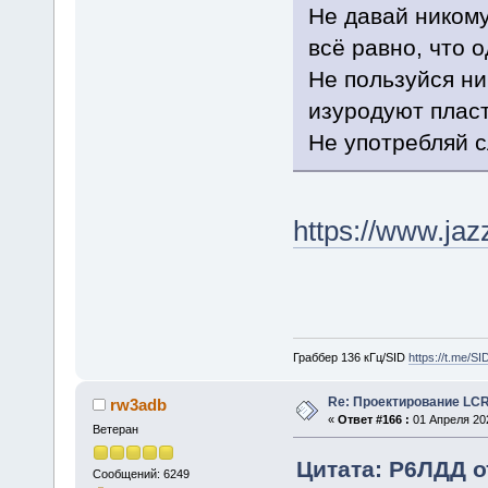
Не давай никому
всё равно, что 
Не пользуйся н
изуродуют пласт
Не употребляй 
https://www.jaz
Граббер 136 кГц/SID
https://t.me/S
Re: Проектирование LC
rw3adb
«
Ответ #166 :
01 Апреля 202
Ветеран
Цитата: Р6ЛДД от
Сообщений: 6249