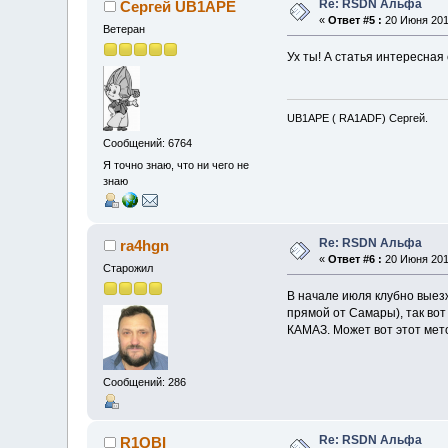
Re: RSDN Альфа
Сергей UB1APE
«
Ответ #5 :
20 Июня 2016
Ветеран
Ух ты! А статья интересная
UB1APE ( RA1ADF) Сергей.
Сообщений: 6764
Я точно знаю, что ни чего не
знаю
Re: RSDN Альфа
ra4hgn
«
Ответ #6 :
20 Июня 2016
Старожил
В начале июля клубно вые
прямой от Самары), так во
КАМАЗ. Может вот этот мет
Сообщений: 286
Re: RSDN Альфа
R1QBI