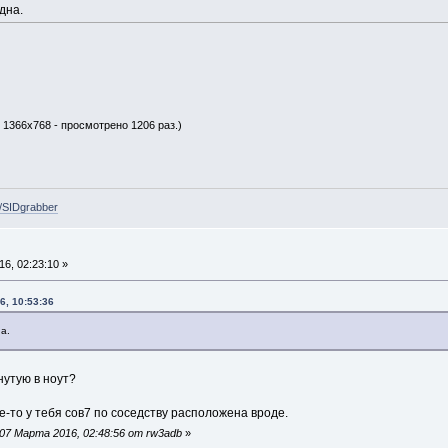
дна.
, 1366x768 - просмотрено 1206 раз.)
e/SIDgrabber
6, 02:23:10 »
6, 10:53:36
а.
нутую в ноут?
де-то у тебя сов7 по соседству расположена вроде.
07 Марта 2016, 02:48:56 от rw3adb
»