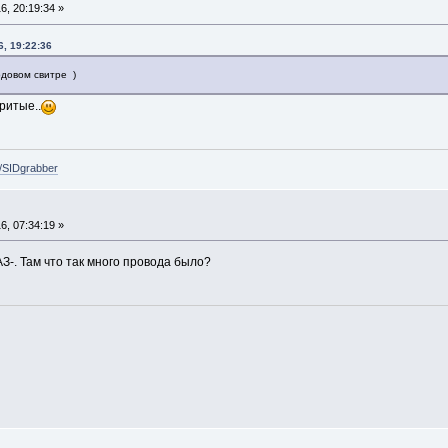
, 20:19:34 »
, 19:22:36
рдовом свитре )
ритые..
e/SIDgrabber
, 07:34:19 »
З-. Там что так много провода было?