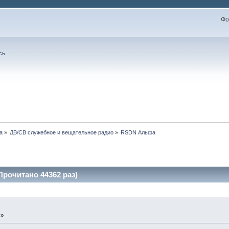
Фо
сь
.
а
»
ДВ/СВ служебное и вещательное радио
»
RSDN Альфа
рочитано 44362 раз)
 »