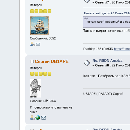
«
Ответ #7 :
20 Июня 2016
Ветеран
Цитата: ra4hgn от 20 Июня 2016
(я там такой небритый и в бо
Там как видно почти все неб
Сообщений: 3852
Граббер 136 кГц/SID
https://t.m
Re: RSDN Альфа
Сергей UB1APE
«
Ответ #8 :
22 Июня 2016
Ветеран
Как это - Разбрасывал КАМА
UB1APE ( RA1ADF) Сергей.
Сообщений: 6764
Я точно знаю, что ни чего не
знаю
Re: RSDN Альфа