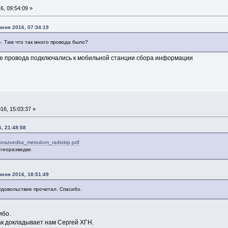
, 09:54:09 »
юня 2016, 07:34:19
. Там что так много провода было?
се провода подключались к мобильной станции сбора информации
6, 15:03:37 »
, 21:48:58
ktrorazvedka_metodom_radiokip.pdf
георазведке.
юня 2016, 18:51:49
 удовольствие прочитал. Спасибо.
ибо.
ак докладывает нам Сергей ХГН.