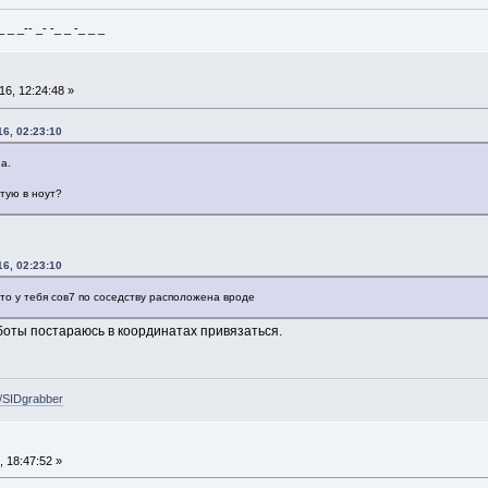
_ _-- _- -_ _ -_ _ _
6, 12:24:48 »
6, 02:23:10
а.
утую в ноут?
6, 02:23:10
-то у тебя сов7 по соседству расположена вроде
боты постараюсь в координатах привязаться.
e/SIDgrabber
 18:47:52 »