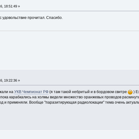
, 18:51:49 »
 с удовольствие прочитал. Спасибо.
, 19:22:36 »
зжали на
УКВ Чемпионат РФ
(я там такой небритый и в бордовом свитре
) Е
т пока карабкались на холмы видели множество оранжевых проводов раскинут
од и применяли. Вообще "паразитирующая радиолокации" тема очень актуал