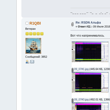
--_ _ _ _ _ _ -- --_ _ _-_ _-- _ 
Re: RSDN Альфа
R1QBI
«
Ответ #11 :
09 Июля 2016,
Ветеран
Вот что напринималось.
Сообщений: 3852
09_07#1.jpg
(445.64 КБ, 1230
09_07#3.jpg
(492.01 КБ, 1366