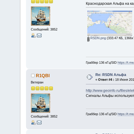
Краснодарская Альфа на ка
Сообщений: 3852
RSDN.png
(333.47 КБ, 1366x
Граббер 136 кГц/SID
https://t.m
Re: RSDN Альфа
R1QBI
«
Ответ #4 :
18 Июня 2016
Ветеран
http://www.geoinfo.ru/files/
Сигналы Альфы используют 
Граббер 136 кГц/SID
https://t.m
Сообщений: 3852