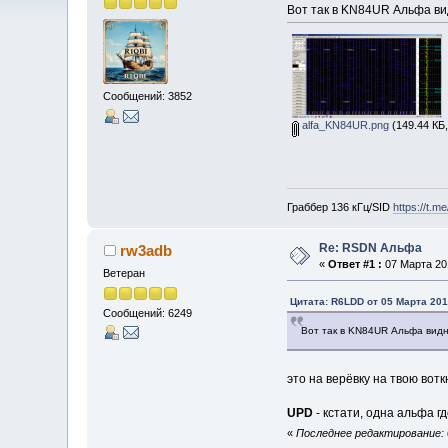
Вот так в KN84UR Альфа ви
Сообщений: 3852
alfa_KN84UR.png
(149.44 КБ
Граббер 136 кГц/SID
https://t.m
Re: RSDN Альфа
rw3adb
«
Ответ #1 :
07 Марта 201
Ветеран
Цитата: R6LDD от 05 Марта 201
Сообщений: 6249
Вот так в KN84UR Альфа видн
это на верёвку на твою вотк
UPD
- кстати, одна альфа г
«
Последнее редактирование: 