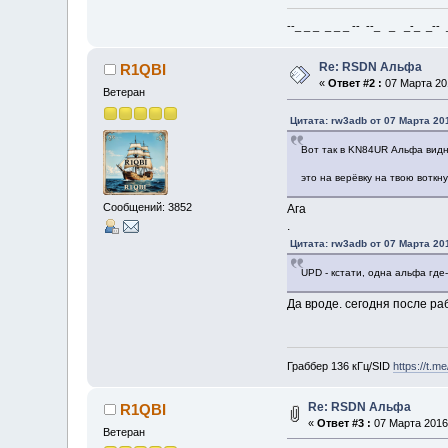
--_ _ _ _ _ _ -- --_ _ _-_ _-- _ 
Re: RSDN Альфа
R1QBI
«
Ответ #2 :
07 Марта 201
Ветеран
Цитата: rw3adb от 07 Марта 201
Вот так в KN84UR Альфа видн
это на верёвку на твою воткн
Сообщений: 3852
Ага
.
Цитата: rw3adb от 07 Марта 201
UPD - кстати, одна альфа где
Да вроде. сегодня после ра
Граббер 136 кГц/SID
https://t.m
Re: RSDN Альфа
R1QBI
«
Ответ #3 :
07 Марта 2016,
Ветеран