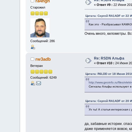
ra4hgn
«
Ответ #9 :
22 Июня 2016
Старожил
Цитата: Сергей RA1ADF от 22 И
Как это - Разбрасывал КАМАЗ-
Очень много, километры. В
Сообщений: 286
Re: RSDN Альфа
rw3adb
«
Ответ #10 :
24 Июня 201
Ветеран
Цитата: R6LDD от 18 Июня 2016
Сообщений: 6249
http://www.geoinfo.ru/files/ele
Сигналы Альфы используют в 
Цитата: Сергей RA1ADF от 20 И
Ух ты! А статья интересная с
да, забавные истории. спас
даже применяется вовсю, к