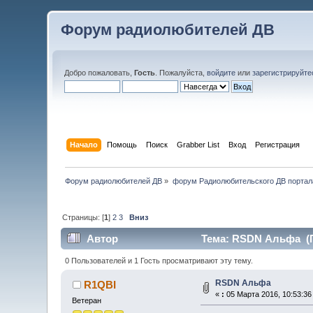
Форум радиолюбителей ДВ
Добро пожаловать,
Гость
. Пожалуйста,
войдите
или
зарегистрируйте
Начало
Помощь
Поиск
Grabber List
Вход
Регистрация
Форум радиолюбителей ДВ
»
форум Радиолюбительского ДВ портал
Страницы: [
1
]
2
3
Вниз
Автор
Тема: RSDN Альфа (П
0 Пользователей и 1 Гость просматривают эту тему.
RSDN Альфа
R1QBI
«
:
05 Марта 2016, 10:53:36
Ветеран