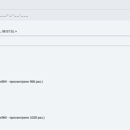
_ _-- _- -_ _ -_ _ _
 08:57:51 »
x864 - просмотрено 966 раз.)
x960 - просмотрено 1028 раз.)