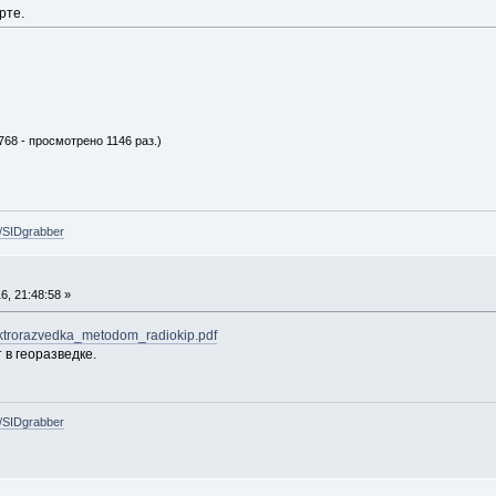
рте.
768 - просмотрено 1146 раз.)
e/SIDgrabber
, 21:48:58 »
elektrorazvedka_metodom_radiokip.pdf
в георазведке.
e/SIDgrabber