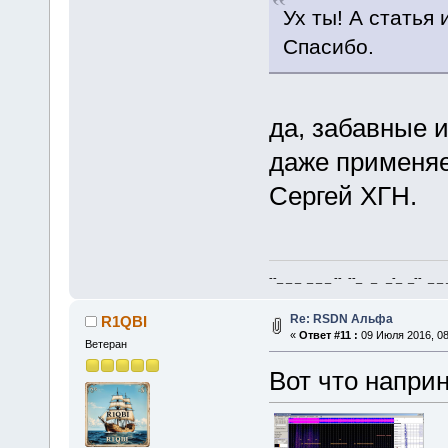
Ух ты! А статья
Спасибо.
да, забавные и
даже применяе
Сергей ХГН.
--_ _ _ _ _ _ -- --_ _ _-_ _-- _ _ _
Re: RSDN Альфа
R1QBI
«
Ответ #11 :
09 Июля 2016, 08
Ветеран
Вот что напри