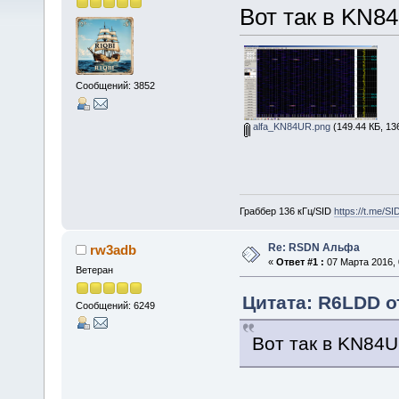
Вот так в KN8
Сообщений: 3852
alfa_KN84UR.png
(149.44 КБ, 13
Граббер 136 кГц/SID
https://t.me/S
Re: RSDN Альфа
rw3adb
«
Ответ #1 :
07 Марта 2016, 
Ветеран
Цитата: R6LDD от
Сообщений: 6249
Вот так в KN84