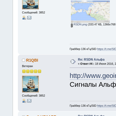
Сообщений: 3852
RSDN.png
(333.47 КБ, 1366x768 
Граббер 136 кГц/SID
https://t.me/S
Re: RSDN Альфа
R1QBI
«
Ответ #4 :
18 Июня 2016, 2
Ветеран
http://www.geoi
Сигналы Альфы
Сообщений: 3852
Граббер 136 кГц/SID
https://t.me/S