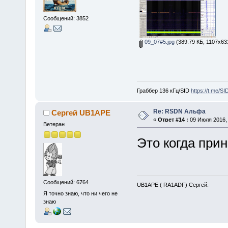
Сообщений: 3852
09_07#5.jpg
(389.79 КБ, 1107x63
Граббер 136 кГц/SID
https://t.me/S
Re: RSDN Альфа
Сергей UB1APE
«
Ответ #14 :
09 Июля 2016, 
Ветеран
Это когда при
Сообщений: 6764
UB1APE ( RA1ADF) Сергей.
Я точно знаю, что ни чего не
знаю