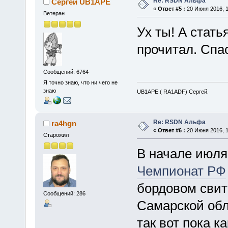
Re: RSDN Альфа
Сергей UB1APE
«
Ответ #5 :
20 Июня 2016, 1
Ветеран
Ух ты! А стать
прочитал. Спа
Сообщений: 6764
Я точно знаю, что ни чего не
знаю
UB1APE ( RA1ADF) Сергей.
Re: RSDN Альфа
ra4hgn
«
Ответ #6 :
20 Июня 2016, 1
Старожил
В начале июля
Чемпионат РФ
бордовом сви
Сообщений: 286
Самарской обл
так вот пока 