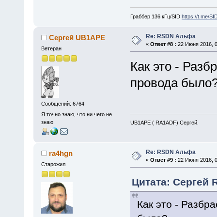
Граббер 136 кГц/SID
https://t.me/S
Re: RSDN Альфа
Сергей UB1APE
«
Ответ #8 :
22 Июня 2016, 0
Ветеран
Как это - Разб
провода было
Сообщений: 6764
Я точно знаю, что ни чего не
знаю
UB1APE ( RA1ADF) Сергей.
Re: RSDN Альфа
ra4hgn
«
Ответ #9 :
22 Июня 2016, 0
Старожил
Цитата: Сергей 
Как это - Разбр