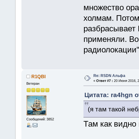
множество ора
холмам. Потом
разбрасывает 
применяли. В
радиолокации"
Re: RSDN Альфа
R1QBI
«
Ответ #7 :
20 Июня 2016, 2
Ветеран
Цитата: ra4hgn о
(я там такой не
Сообщений: 3852
Там как видно 