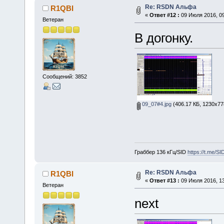
Re: RSDN Альфа
R1QBI
«
Ответ #12 :
09 Июля 2016, 09
Ветеран
В догонку.
Сообщений: 3852
09_07#4.jpg
(406.17 КБ, 1230x77
Граббер 136 кГц/SID
https://t.me/S
Re: RSDN Альфа
R1QBI
«
Ответ #13 :
09 Июля 2016, 13
Ветеран
next