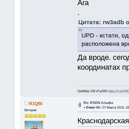
Ага
.
Цитата: rw3adb о
UPD - кстати, о
расположена вр
Да вроде. сег
координатах п
Граббер 136 кГц/SID
https://t.me/S
Re: RSDN Альфа
R1QBI
«
Ответ #3 :
07 Марта 2016, 18
Ветеран
Краснодарская