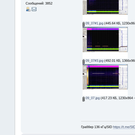
Сообщений: 3852
09_07#1.jpg
(445.64 КБ, 1230x86
09_07#3.jpg
(492.01 КБ, 1366x96
09_07.jpg
(417.23 КБ, 1230x864 
Граббер 136 кГц/SID
https://t.me/S