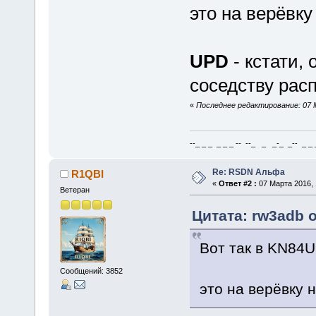
это на верёвку
UPD
- кстати, 
соседству рас
«
Последнее редактирование: 07 М
--_ _ _ _ _ _ -- --_ _ _-_ _-- _ _ _
Re: RSDN Альфа
R1QBI
«
Ответ #2 :
07 Марта 2016, 
Ветеран
Цитата: rw3adb о
Вот так в KN84
Сообщений: 3852
это на верёвку 