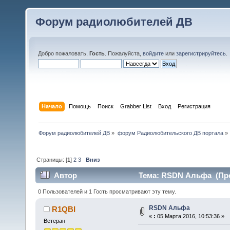
Форум радиолюбителей ДВ
Добро пожаловать,
Гость
. Пожалуйста,
войдите
или
зарегистрируйтесь
.
Начало
Помощь
Поиск
Grabber List
Вход
Регистрация
Форум радиолюбителей ДВ
»
форум Радиолюбительского ДВ портала
»
Страницы: [
1
]
2
3
Вниз
Автор
Тема: RSDN Альфа (Про
0 Пользователей и 1 Гость просматривают эту тему.
RSDN Альфа
R1QBI
«
:
05 Марта 2016, 10:53:36 »
Ветеран