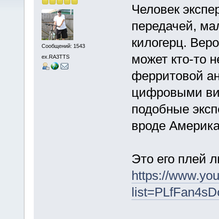
Человек экспе
передачей, ма
килогерц. Веро
Сообщений: 1543
может кто-то н
ex.RA3TTS
ферритовой ан
цифровыми вид
подобные эксп
вроде Америка
Это его плей л
https://www.you
list=PLfFan4s