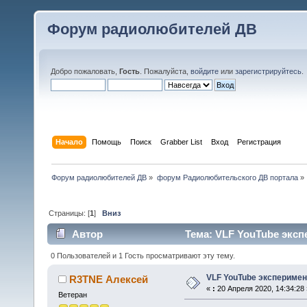
Форум радиолюбителей ДВ
Добро пожаловать,
Гость
. Пожалуйста,
войдите
или
зарегистрируйтесь
.
Начало
Помощь
Поиск
Grabber List
Вход
Регистрация
Форум радиолюбителей ДВ
»
форум Радиолюбительского ДВ портала
»
Страницы: [
1
]
Вниз
Автор
Тема: VLF YouTube эксп
0 Пользователей и 1 Гость просматривают эту тему.
VLF YouTube экспериме
R3TNE Алексей
«
:
20 Апреля 2020, 14:34:28 
Ветеран