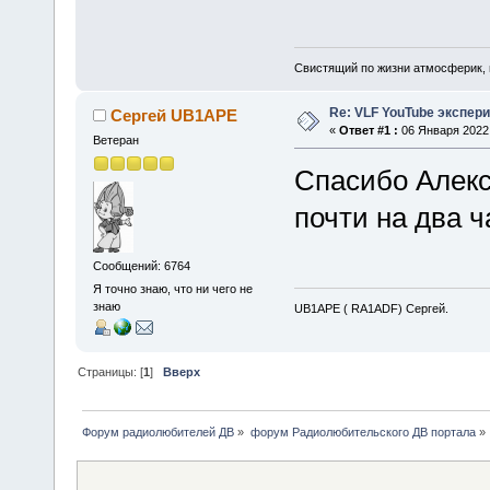
Свистящий по жизни атмосферик,
Re: VLF YouTube экспер
Сергей UB1APE
«
Ответ #1 :
06 Января 2022,
Ветеран
Спасибо Алекс
почти на два ч
Сообщений: 6764
Я точно знаю, что ни чего не
знаю
UB1APE ( RA1ADF) Сергей.
Страницы: [
1
]
Вверх
Форум радиолюбителей ДВ
»
форум Радиолюбительского ДВ портала
»