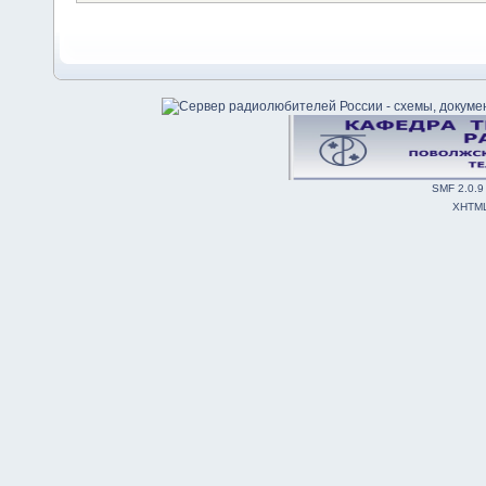
SMF 2.0.9
XHTM