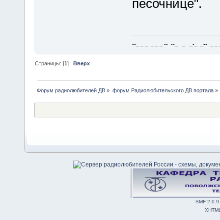
песочнице".
--_ _ _ _ _ _ -- --_ _ _-_ _-- _ _ _
Страницы: [
1
]
Вверх
Форум радиолюбителей ДВ
»
форум Радиолюбительского ДВ портала
»
SMF 2.0.9
XHTM