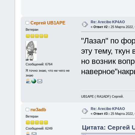
Re: Arecibo KP4AO
Сергей UB1APE
«
Ответ #2 :
25 Марта 2022, 
Ветеран
"Лазал" по фо
эту тему, ткун 
но возник вопр
Сообщений: 6764
наверное"накр
Я точно знаю, что ни чего не
знаю
UB1APE ( RA1ADF) Сергей.
Re: Arecibo KP4AO
rw3adb
«
Ответ #3 :
25 Марта 2022, 
Ветеран
Цитата: Сергей 
Сообщений: 6249