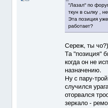
"Лазал" по фору
ткун в сылку , н
Эта позиция уже
работает?
Сереж, ты чо?)
Та "позиция" б
когда он не и
назначению.
Ну с пару-трой
случился урага
оторвался тро
зеркало - ремо