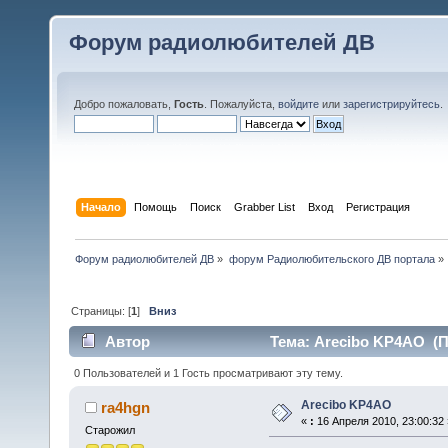
Форум радиолюбителей ДВ
Добро пожаловать,
Гость
. Пожалуйста,
войдите
или
зарегистрируйтесь
.
Начало
Помощь
Поиск
Grabber List
Вход
Регистрация
Форум радиолюбителей ДВ
»
форум Радиолюбительского ДВ портала
»
Страницы: [
1
]
Вниз
Автор
Тема: Arecibo KP4AO (П
0 Пользователей и 1 Гость просматривают эту тему.
Arecibo KP4AO
ra4hgn
«
:
16 Апреля 2010, 23:00:32 
Старожил