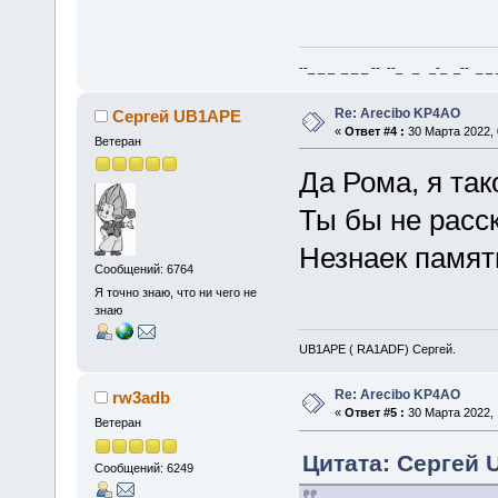
--_ _ _ _ _ _ -- --_ _ _-_ _-- _ _ _
Re: Arecibo KP4AO
Сергей UB1APE
«
Ответ #4 :
30 Марта 2022, 
Ветеран
Да Рома, я та
Ты бы не расска
Незнаек память
Сообщений: 6764
Я точно знаю, что ни чего не
знаю
UB1APE ( RA1ADF) Сергей.
Re: Arecibo KP4AO
rw3adb
«
Ответ #5 :
30 Марта 2022, 
Ветеран
Цитата: Сергей 
Сообщений: 6249