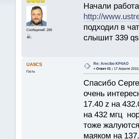
Начали работа
http://www.ust
подходил в чат
Сообщений: 286
слышит 339 qs
Re: Arecibo KP4AO
UA9CS
«
Ответ #1 :
17 Апреля 2010,
Гость
Спасибо Серге
очень интересн
17.40 z на 432
на 432 мгц но
тоже жалуются
маяком на 137.