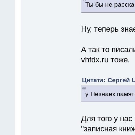
Ты бы не рассказ
Ну, теперь зна
А так то писал
vhfdx.ru тоже.
Цитата: Сергей 
у Незнаек память
Для того у нас
"записная книж