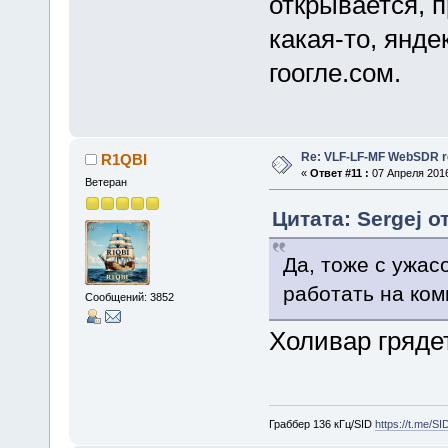
открывается, 
какая-то, янд
гоогле.сом.
Re: VLF-LF-MF WebSDR re
R1QBI
«
Ответ #11 :
07 Апреля 2016
Ветеран
Цитата: Sergej о
Да, тоже с ужас
работать на ком
Сообщений: 3852
Холивар гряд
Граббер 136 кГц/SID
https://t.me/S