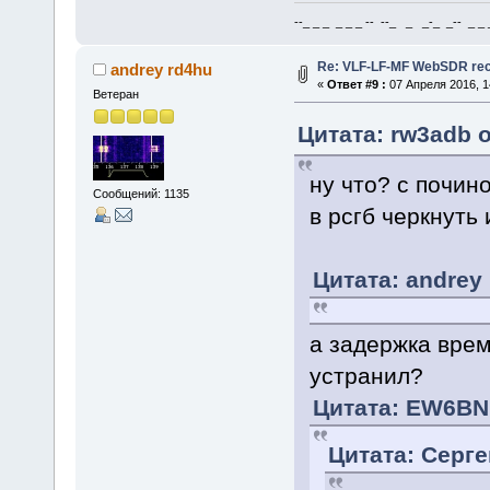
--_ _ _ _ _ _ -- --_ _ _-_ _-- _ _ _
Re: VLF-LF-MF WebSDR rece
andrey rd4hu
«
Ответ #9 :
07 Апреля 2016, 1
Ветеран
Цитата: rw3adb о
ну что? с почин
Сообщений: 1135
в рсгб черкнуть
Цитата: andrey 
а задержка врем
устранил?
Цитата: EW6BN 
Цитата: Серге