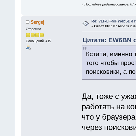
«
Последнее редактирование: 07 А
Re: VLF-LF-MF WebSDR re
Sergej
«
Ответ #10 :
07 Апреля 2016
Старожил
Цитата: EW6BN о
Сообщений: 415
Кстати, именно 
того чтобы прос
поисковики, а п
Да, тоже с уж
работать на ко
что у браузера
через поискови