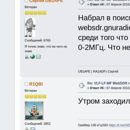
Сергей UB1APE
«
Ответ #4 :
07 Апреля 2016,
Ветеран
Набрал в поис
websdr.gnuradi
среди того чт
Сообщений: 6765
0-2МГц. Что н
Я точно знаю, что ни чего не
знаю
UB1APE ( RA1ADF) Сергей.
Re: VLF-LF-MF WebSDR re
R1QBI
«
Ответ #5 :
07 Апреля 2016,
Ветеран
Утром заходил
Сообщений: 3852
Граббер 136 кГц/SID
https://t.me/S