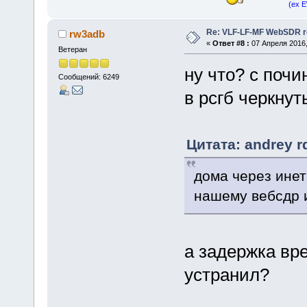
(ex 
Re: VLF-LF-MF WebSDR re
rw3adb
«
Ответ #8 :
07 Апреля 2016,
Ветеран
ну что? с почи
Сообщений: 6249
в рсгб черкнут
Цитата: andrey r
дома через инет
нашему вебсдр и
а задержка вр
устранил?