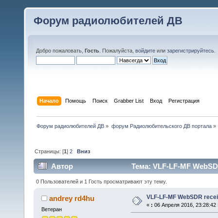
Форум радиолюбителей ДВ
Добро пожаловать,
Гость
. Пожалуйста,
войдите
или
зарегистрируйтесь
.
Начало
Помощь
Поиск
Grabber List
Вход
Регистрация
Форум радиолюбителей ДВ
»
форум Радиолюбительского ДВ портала
»
Страницы: [
1
]
2
Вниз
Автор
Тема: VLF-LF-MF WebSDR 
0 Пользователей и 1 Гость просматривают эту тему.
VLF-LF-MF WebSDR receiv
andrey rd4hu
«
:
06 Апреля 2016, 23:28:42 
Ветеран