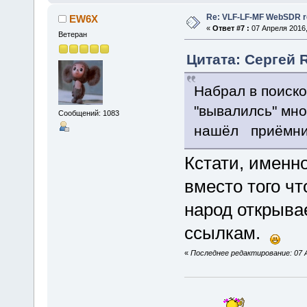
Re: VLF-LF-MF WebSDR re
EW6X
«
Ответ #7 :
07 Апреля 2016,
Ветеран
Цитата: Сергей 
Набрал в поиско
"вывалилсь" мно
Сообщений: 1083
нашёл приёмник
Кстати, именн
вместо того чт
народ открывае
ссылкам.
«
Последнее редактирование: 07 