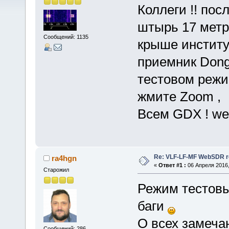
Коллеги !! по
штырь 17 метр
Сообщений: 1135
крыше институт
приемник Dongl
тестовом режим
жмите Zoom ,
Всем GDX ! web
Re: VLF-LF-MF WebSDR re
ra4hgn
«
Ответ #1 :
06 Апреля 2016,
Старожил
Режим тестовы
баги
О всех замеча
Сообщений: 286