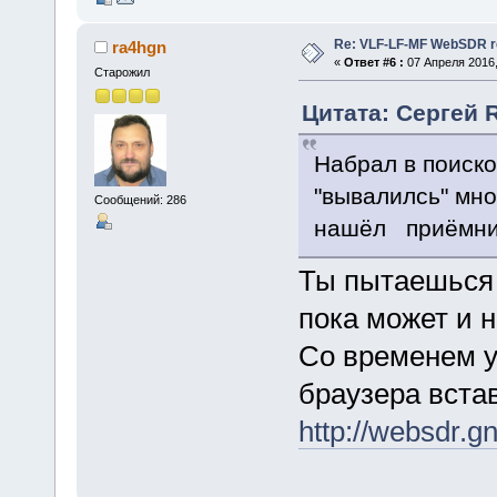
Re: VLF-LF-MF WebSDR re
ra4hgn
«
Ответ #6 :
07 Апреля 2016,
Старожил
Цитата: Сергей 
Набрал в поиско
"вывалилсь" мно
Сообщений: 286
нашёл приёмник
Ты пытаешься 
пока может и н
Со временем у
браузера вста
http://websdr.g