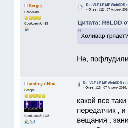
Re: VLF-LF-MF WebSDR re
Sergej
«
Ответ #12 :
07 Апреля 2016
Старожил
Цитата: R6LDD от
Сообщений: 415
Холивар грядет
Не, пофлудили
Re: VLF-LF-MF WebSDR rece
andrey rd4hu
«
Ответ #13 :
07 Апреля 2016, 
Ветеран
какой все так
передатчик , и
Сообщений: 1135
вещания , зан