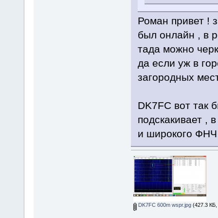
Роман привет ! 
был онлайн , в р
тада можно черк
да если уж в гор
загородных мест
DK7FC вот так б
подскакивает ,
и широкого ФНЧ
DK7FC 600m wspr.jpg
(427.3 КБ,