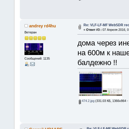
Re: VLF-LF-MF WebSDR rece
andrey rd4hu
«
Ответ #3 :
07 Апреля 2016, 0
Ветеран
дома через ин
на 600м к наше
Сообщений: 1135
балдежно !!
474.2.jpg
(331.03 КБ, 1366x864 -
Re: VLF-LF-MF WebSDR re