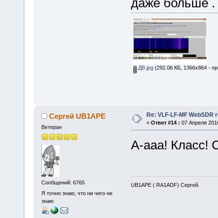
даже больше .
ДВ.jpg
(292.06 КБ, 1366x864 - п
Re: VLF-LF-MF WebSDR re
Сергей UB1APE
«
Ответ #14 :
07 Апреля 2016
Ветеран
А-ааа! Класс!
Сообщений: 6765
UB1APE ( RA1ADF) Сергей.
Я точно знаю, что ни чего не
знаю