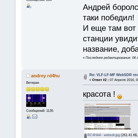
Андрей боролс
таки победил!
И еще там вот 
станции увиди
название, доб
«
Последнее редактирование: 06 А
Re: VLF-LF-MF WebSDR rece
andrey rd4hu
«
Ответ #2 :
07 Апреля 2016, 0
Ветеран
красота !
Сообщений: 1135
RC4HAA - websdr.jpg
(261.41 КБ,