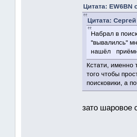
Цитата: EW6BN о
Цитата: Сергей
Набрал в поиск
"вывалилсь" мн
нашёл приёмни
Кстати, именно 
того чтобы прос
поисковики, а п
зато шаровое с