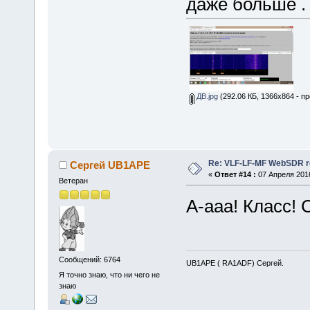
даже больше .
ДВ.jpg
(292.06 КБ, 1366x864 - п
Re: VLF-LF-MF WebSDR re
Сергей UB1APE
«
Ответ #14 :
07 Апреля 2016
Ветеран
А-ааа! Класс!
Сообщений: 6764
UB1APE ( RA1ADF) Сергей.
Я точно знаю, что ни чего не
знаю