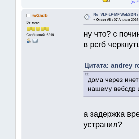
(ex 
Re: VLF-LF-MF WebSDR re
rw3adb
«
Ответ #8 :
07 Апреля 2016,
Ветеран
ну что? с почи
Сообщений: 6249
в рсгб черкнут
Цитата: andrey r
дома через инет
нашему вебсдр и
а задержка вр
устранил?