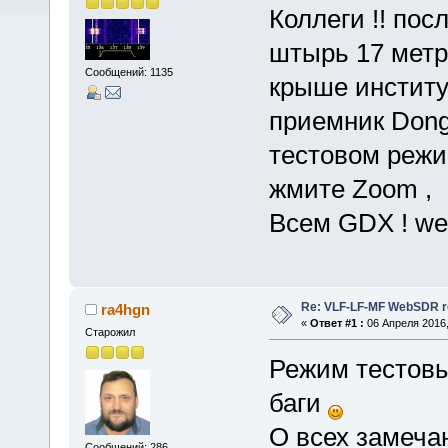
Коллеги !! по
штырь 17 метр
Сообщений: 1135
крыше институт
приемник Dongl
тестовом режим
жмите Zoom ,
Всем GDX ! web
Re: VLF-LF-MF WebSDR re
ra4hgn
«
Ответ #1 :
06 Апреля 2016,
Старожил
Режим тестовы
баги
О всех замеча
Сообщений: 286