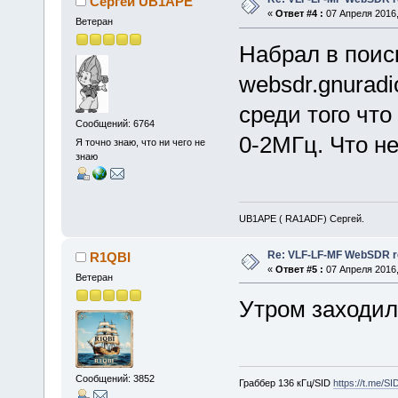
Сергей UB1APE
«
Ответ #4 :
07 Апреля 2016,
Ветеран
Набрал в поис
websdr.gnuradi
среди того чт
Сообщений: 6764
0-2МГц. Что н
Я точно знаю, что ни чего не
знаю
UB1APE ( RA1ADF) Сергей.
Re: VLF-LF-MF WebSDR re
R1QBI
«
Ответ #5 :
07 Апреля 2016,
Ветеран
Утром заходил
Сообщений: 3852
Граббер 136 кГц/SID
https://t.me/S