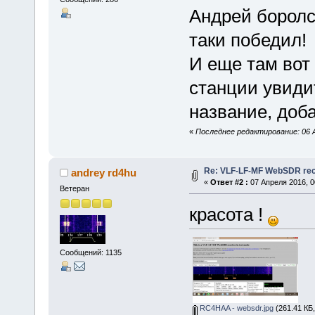
Андрей боролс
таки победил!
И еще там вот 
станции увиди
название, доб
«
Последнее редактирование: 06 А
Re: VLF-LF-MF WebSDR rece
andrey rd4hu
«
Ответ #2 :
07 Апреля 2016, 0
Ветеран
красота !
Сообщений: 1135
RC4HAA - websdr.jpg
(261.41 КБ,