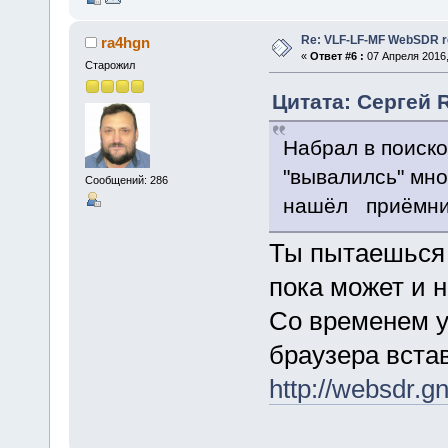
Re: VLF-LF-MF WebSDR re
ra4hgn
«
Ответ #6 :
07 Апреля 2016,
Старожил
Цитата: Сергей 
Набрал в поиско
"вывалилсь" мно
Сообщений: 286
нашёл приёмник
Ты пытаешься 
пока может и н
Со временем у
браузера вста
http://websdr.g