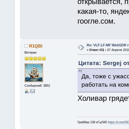
открывается, 
какая-то, янд
гоогле.сом.
Re: VLF-LF-MF WebSDR re
R1QBI
«
Ответ #11 :
07 Апреля 2016
Ветеран
Цитата: Sergej о
Да, тоже с ужас
работать на ком
Сообщений: 3852
Холивар гряд
Граббер 136 кГц/SID
https://t.me/S