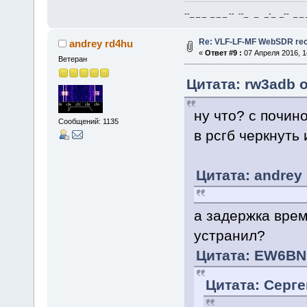
--_ _ _ _ _ _ -- --_ _ _-_ _-- _ _ _
Re: VLF-LF-MF WebSDR rece
andrey rd4hu
«
Ответ #9 :
07 Апреля 2016, 1
Ветеран
Цитата: rw3adb о
ну что? с почин
Сообщений: 1135
в рсгб черкнуть
Цитата: andrey 
а задержка врем
устранил?
Цитата: EW6BN 
Цитата: Серге