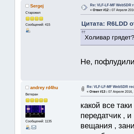
Re: VLF-LF-MF WebSDR re
Sergej
«
Ответ #12 :
07 Апреля 2016
Старожил
Цитата: R6LDD от
Сообщений: 415
Холивар грядет
Не, пофлудили
Re: VLF-LF-MF WebSDR rece
andrey rd4hu
«
Ответ #13 :
07 Апреля 2016, 
Ветеран
какой все так
передатчик , и
Сообщений: 1135
вещания , зан