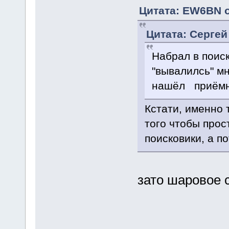
Цитата: EW6BN о
Цитата: Сергей
Набрал в поиск
"вывалилсь" мн
нашёл приёмни
Кстати, именно 
того чтобы прос
поисковики, а п
зато шаровое с