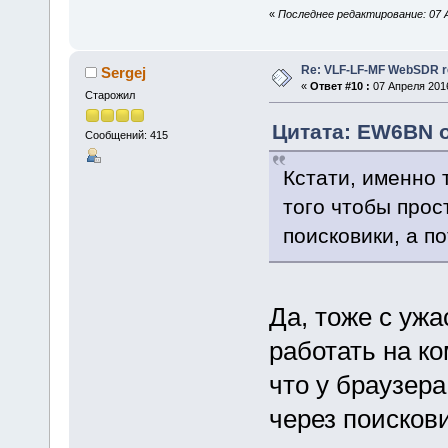
«
Последнее редактирование: 07 А
Re: VLF-LF-MF WebSDR re
Sergej
«
Ответ #10 :
07 Апреля 2016
Старожил
Цитата: EW6BN о
Сообщений: 415
Кстати, именно 
того чтобы прос
поисковики, а п
Да, тоже с уж
работать на ко
что у браузера
через поискови