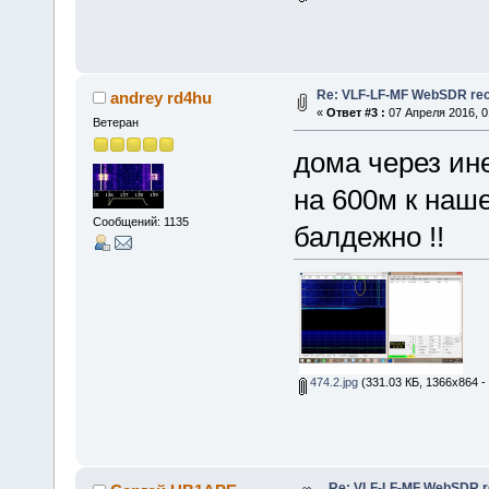
Re: VLF-LF-MF WebSDR rece
andrey rd4hu
«
Ответ #3 :
07 Апреля 2016, 0
Ветеран
дома через ин
на 600м к наше
Сообщений: 1135
балдежно !!
474.2.jpg
(331.03 КБ, 1366x864 -
Re: VLF-LF-MF WebSDR re