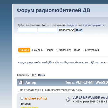
Форум радиолюбителей ДВ
Добро пожаловать,
Гость
. Пожалуйста,
войдите
или
зарегистрируйтесь
.
Начало
Помощь
Поиск
Grabber List
Вход
Регистрация
Форум радиолюбителей ДВ
»
форум Радиолюбительского ДВ портала
»
Страницы: [
1
]
2
Вниз
Автор
Тема: VLF-LF-MF WebSDR 
0 Пользователей и 1 Гость просматривают эту тему.
VLF-LF-MF WebSDR receiv
andrey rd4hu
«
:
06 Апреля 2016, 23:28:42 
Ветеран