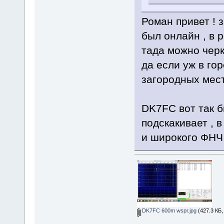
Роман привет ! 
был онлайн , в р
тада можно черк
да если уж в гор
загородных мест
DK7FC вот так б
подскакивает ,
и широкого ФНЧ
DK7FC 600m wspr.jpg
(427.3 КБ,