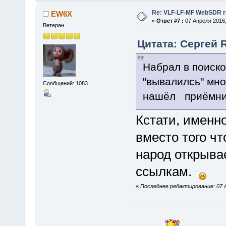
Re: VLF-LF-MF WebSDR re
EW6X
«
Ответ #7 :
07 Апреля 2016,
Ветеран
Цитата: Сергей 
Набрал в поиско
"вывалилсь" мно
Сообщений: 1083
нашёл приёмник
Кстати, именн
вместо того чт
народ открывае
ссылкам.
«
Последнее редактирование: 07 