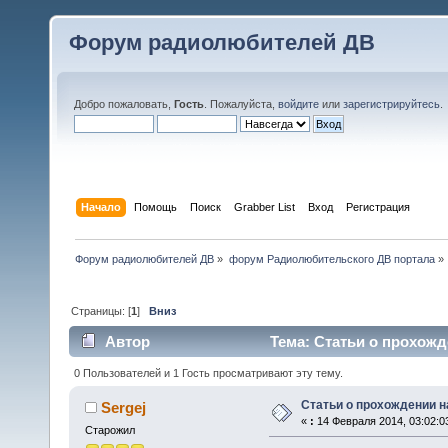
Форум радиолюбителей ДВ
Добро пожаловать,
Гость
. Пожалуйста,
войдите
или
зарегистрируйтесь
.
Начало
Помощь
Поиск
Grabber List
Вход
Регистрация
Форум радиолюбителей ДВ
»
форум Радиолюбительского ДВ портала
»
Страницы: [
1
]
Вниз
Автор
Тема: Статьи о прохожд
0 Пользователей и 1 Гость просматривают эту тему.
Статьи о прохождении н
Sergej
«
:
14 Февраля 2014, 03:02:0
Старожил