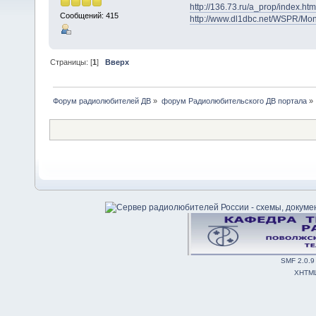
http://136.73.ru/a_prop/index.htm
Сообщений: 415
http://www.dl1dbc.net/WSPR/Mo
Страницы: [
1
]
Вверх
Форум радиолюбителей ДВ
»
форум Радиолюбительского ДВ портала
»
SMF 2.0.9
XHTM