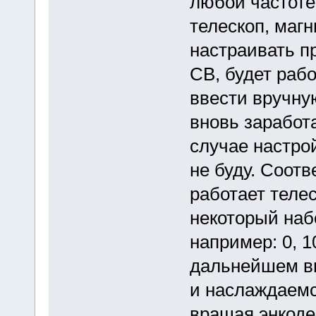
любой частоте 
телескоп, маг
настраивать п
СВ, будет рабо
ввести вручную
вновь заработа
случае настро
не буду. Соотв
работает теле
некоторый наб
например: 0, 10
дальнейшем вы
и наслаждаемс
вращая энкоде