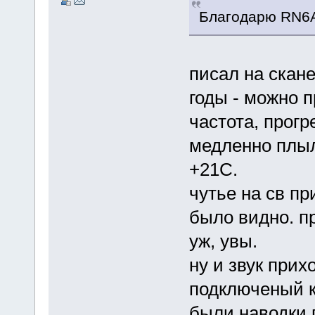
Благодарю RN6
писал на скан
годы - можно 
частота, прогр
медленно плыл
+21С.
чутье на св пр
было видно. пр
уж, увы.
ну и звук при
подключеный к
были наводки 