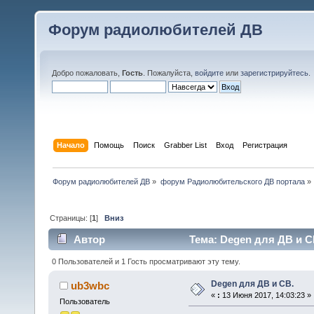
Форум радиолюбителей ДВ
Добро пожаловать,
Гость
. Пожалуйста,
войдите
или
зарегистрируйтесь
.
Начало
Помощь
Поиск
Grabber List
Вход
Регистрация
Форум радиолюбителей ДВ
»
форум Радиолюбительского ДВ портала
»
Страницы: [
1
]
Вниз
Автор
Тема: Degen для ДВ и СВ
0 Пользователей и 1 Гость просматривают эту тему.
Degen для ДВ и СВ.
ub3wbc
«
:
13 Июня 2017, 14:03:23 »
Пользователь