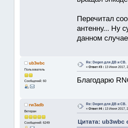
Перечитал соо
антенну... Ну 
данном случае
Re: Degen для ДВ и СВ.
ub3wbc
«
Ответ #3 :
13 Июня 2017, 2
Пользователь
Благодарю RN
Сообщений: 60
Re: Degen для ДВ и СВ.
rw3adb
«
Ответ #4 :
13 Июня 2017, 2
Ветеран
Цитата: ub3wbc о
Сообщений: 6249