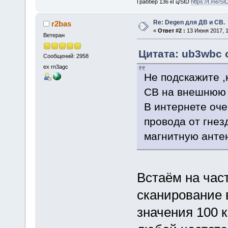
Граббер 136 кГц/SID
https://t.me/S
Re: Degen для ДВ и СВ.
r2bas
«
Ответ #2 :
13 Июня 2017, 1
Ветеран
Цитата: ub3wbc о
Сообщений: 2958
ex rn3agc
Не подскажите ,
СВ на внешнюю
В интернете оч
провода от гнез
магнитную антен
Встаём на част
сканирование 
значения 100 к