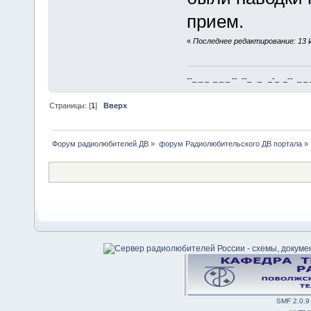
прием.
«
Последнее редактирование: 13 И
--_ _ _ _ _ _ -- --_ _ _-_ _-- _ _ _
Страницы: [
1
]
Вверх
Форум радиолюбителей ДВ
»
форум Радиолюбительского ДВ портала
»
SMF 2.0.9