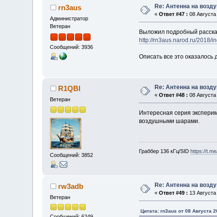
Re: Антенна на возд
rn3aus
«
Ответ #47 :
08 Августа 
Администратор
Ветеран
Выложил подробный рассказ
http://rn3aus.narod.ru/2018/i
Сообщений: 3936
Описать все это оказалось 
Re: Антенна на возд
R1QBI
«
Ответ #48 :
08 Августа 
Ветеран
Интересная серия эксперим
воздушными шарами.
Граббер 136 кГц/SID
https://t.m
Сообщений: 3852
Re: Антенна на возд
rw3adb
«
Ответ #49 :
13 Августа 
Ветеран
Цитата: rn3aus от 08 Августа 2
Сообщений: 6249