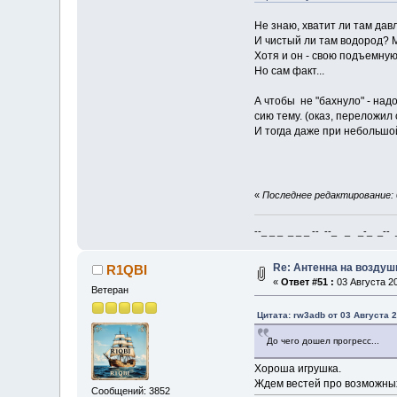
Не знаю, хватит ли там дав
И чистый ли там водород? Мн
Хотя и он - свою подъемную
Но сам факт...
А чтобы не "бахнуло" - над
сию тему. (оказ, переложил 
И тогда даже при небольшой
«
Последнее редактирование: 0
--_ _ _ _ _ _ -- --_ _ _-_ _-- _ 
Re: Антенна на возду
R1QBI
«
Ответ #51 :
03 Августа 20
Ветеран
Цитата: rw3adb от 03 Августа 2
До чего дошел прогресс...
Хороша игрушка.
Ждем вестей про возможных
Сообщений: 3852