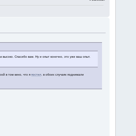
 высоко. Спасибо вам. Ну и опыт конечно, это уже ваш опыт.
орой в том кино, что я
постил
. в обоих случаях поднимали