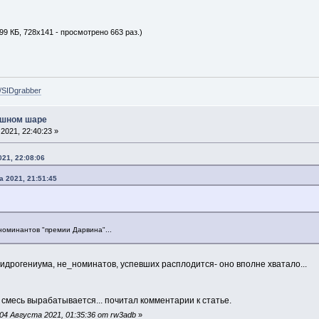
99 КБ, 728x141 - просмотрено 663 раз.)
e/SIDgrabber
ушном шаре
2021, 22:40:23 »
21, 22:08:06
а 2021, 21:51:45
оминантов "премии Дарвина"...
идрогениума, не_номинатов, успевших расплодится- оно вполне хватало...
я смесь вырабатывается... почитал комментарии к статье.
4 Августа 2021, 01:35:36 от rw3adb
»