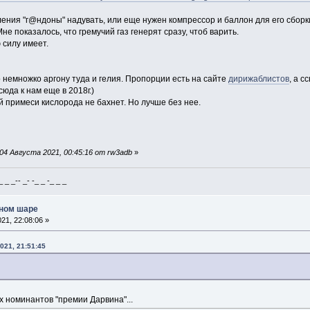
ления "г@ндоны" надувать, или еще нужен компрессор и баллон для его сбор
е показалось, что гремучий газ генерят сразу, чтоб варить.
 силу имеет.
о немножко аргону туда и гелия. Пропорции есть на сайте
дирижаблистов
, а с
сюда к нам еще в 2018г.)
 примеси кислорода не бахнет. Но лучше без нее.
4 Августа 2021, 00:45:16 от rw3adb
»
_ _-- _- -_ _ -_ _ _
шном шаре
21, 22:08:06 »
021, 21:51:45
 номинантов "премии Дарвина"...