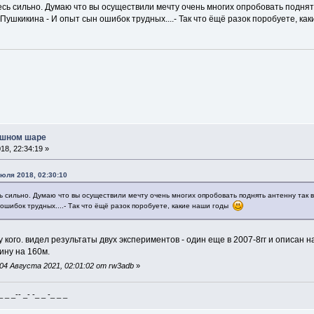
сь сильно. Думаю что вы осуществили мечту очень многих опробовать поднять
у Пушкикина - И опыт сын ошибок трудных....- Так что ёщё разок поробуете, к
ушном шаре
8, 22:34:19 »
юля 2018, 02:30:10
 сильно. Думаю что вы осуществили мечту очень многих опробовать поднять антенну так вы
 ошибок трудных....- Так что ёщё разок поробуете, какие наши годы
у кого. видел результаты двух экспериментов - один еще в 2007-8гг и описан н
ину на 160м.
4 Августа 2021, 02:01:02 от rw3adb
»
_ _-- _- -_ _ -_ _ _