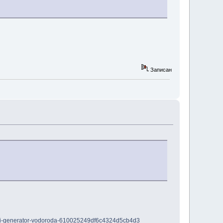
Записан
shnii-generator-vodoroda-610025249df6c4324d5cb4d3