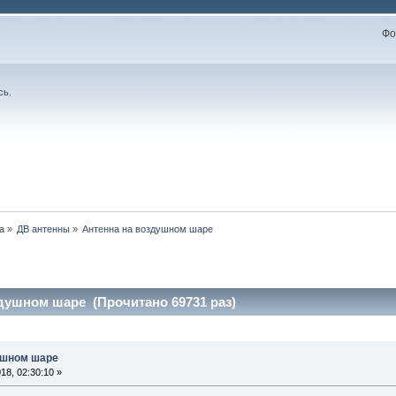
Фо
сь
.
а
»
ДВ антенны
»
Антенна на воздушном шаре
душном шаре (Прочитано 69731 раз)
ушном шаре
8, 02:30:10 »