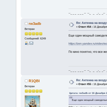
--_ _ _ _ _ _ -- --_ _ _-_ _-- _ 
Re: Антенна на возд
rw3adb
«
Ответ #54 :
16 Декабря 
Ветеран
Еще один мощный самодельн
Сообщений: 6249
https://zen.yandex.ru/video
По кино понятно, что все ж
--_ _ _ _ _ _ -- --_ _ _-_ _-- _ 
Re: Антенна на возд
R1QBI
«
Ответ #55 :
16 Декабря 
Ветеран
Цитата: rw3adb от 16 Декабря 2
Еще один мощный самодельны