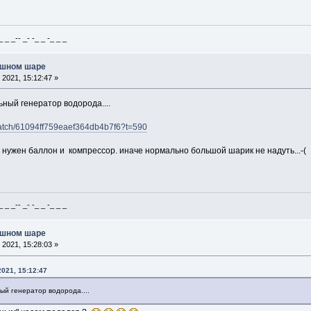
_ _-- _- -_ _ -_ _ _
ушном шаре
2021, 15:12:47 »
ый генератор водорода....
/watch/61094ff759eaef364db4b7f6?t=590
е нужен баллон и компрессор. иначе нормально большой шарик не надуть...-(
_ _-- _- -_ _ -_ _ _
ушном шаре
2021, 15:28:03 »
021, 15:12:47
й генератор водорода....