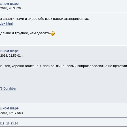
ушном шаре
2018, 20:33:20 »
 с картинками и видео обо всех наших экспериментах:
ndex.html
дольше и труднее, чем сделать
ушном шаре
2018, 21:59:01 »
ентов, хорошо описано. Спасибо! Финансовый вопрос абсолютно не щекотлив
e/SIDgrabber
ушном шаре
2018, 18:17:08 »
018, 20:33:20