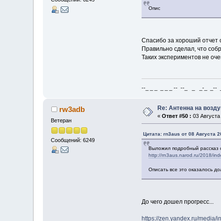
Опис
Спасибо за хороший отчет с
Правильно сделал, что собр
Таких экспериментов не очен
--_ _ _ _ _ _ -- --_ _ _-_ _-- _ 
Re: Антенна на возд
rw3adb
«
Ответ #50 :
03 Августа 
Ветеран
Цитата: rn3aus от 08 Августа 2
Сообщений: 6249
Выложил подробный рассказ с
http://rn3aus.narod.ru/2018/ind
Описать все это оказалось д
До чего дошел прогресс...
https://zen.yandex.ru/media