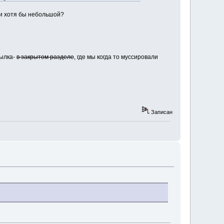
ки хотя бы небольшой?
сылка-
в закрытом разделе
, где мы когда то муссировали
Записан