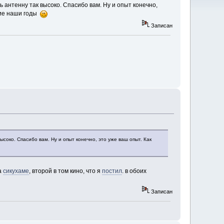
 антенну так высоко. Спасибо вам. Ну и опыт конечно,
акие наши годы
Записан
соко. Спасибо вам. Ну и опыт конечно, это уже ваш опыт. Как
а
сикухаме
, второй в том кино, что я
постил
. в обоих
Записан