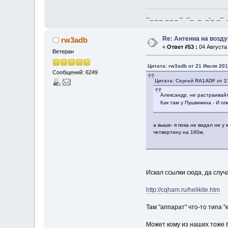
--_ _ _ _ _ _ -- --_ _ _-_ _-- _ 
Re: Антенна на возд
rw3adb
«
Ответ #53 :
04 Августа 
Ветеран
Цитата: rw3adb от 21 Июля 201
Сообщений: 6249
Цитата: Сергей RA1ADF от 2
Александр, не растраивайт
Как там у Пушкикина - И о
а выше- я пока не видал ни у 
четвертину на 160м.
Искал ссылки сюда, да слу
http://cqham.ru/helikite.htm
Там "аппарат" что-то типа "
Может кому из наших тоже б