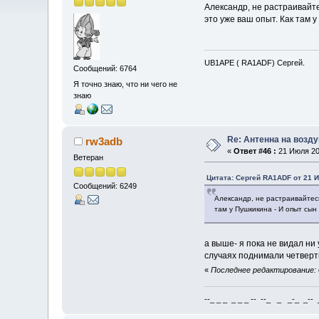
Александр, не растраивайте
это уже ваш опыт. Как там 
UB1APE ( RA1ADF) Сергей.
Сообщений: 6764
Я точно знаю, что ни чего не
знаю
Re: Антенна на возд
rw3adb
«
Ответ #46 :
21 Июля 201
Ветеран
Цитата: Сергей RA1ADF от 21 И
Сообщений: 6249
Александр, не растраивайтесь
там у Пушкикина - И опыт сын
а выше- я пока не видал ни 
случаях поднимали четверт
«
Последнее редактирование: 0
--_ _ _ _ _ _ -- --_ _ _-_ _-- _ 