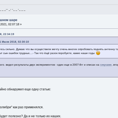
_ _-- _- -_ _ -_ _ _
ушном шаре
2021, 02:07:18 »
8, 22:34:19
1 Июля 2018, 02:30:10
есь сильно. Думаю что вы осуществили мечту очень многих опробовать поднять антенну так
пыт сын ошибок трудных....- Так что ёщё разок поробуете, какие наши годы
кого. видел результаты двух экспериментов - один еще в 2007-8гг и описан на
сикухаме
, вт
чайно обнаружил еще одну статью:
колибри" как раз применялся.
удет полезно? Да и не только их наших.