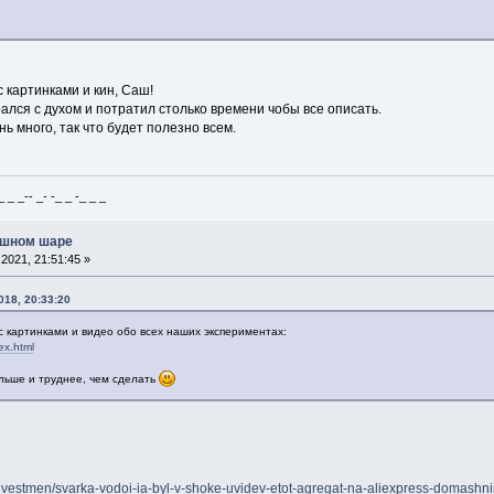
 картинками и кин, Саш!
ался с духом и потратил столько времени чобы все описать.
ь много, так что будет полезно всем.
_ _-- _- -_ _ -_ _ _
ушном шаре
2021, 21:51:45 »
018, 20:33:20
 картинками и видео обо всех наших экспериментах:
ex.html
ольше и труднее, чем сделать
/investmen/svarka-vodoi-ia-byl-v-shoke-uvidev-etot-agregat-na-aliexpress-doma