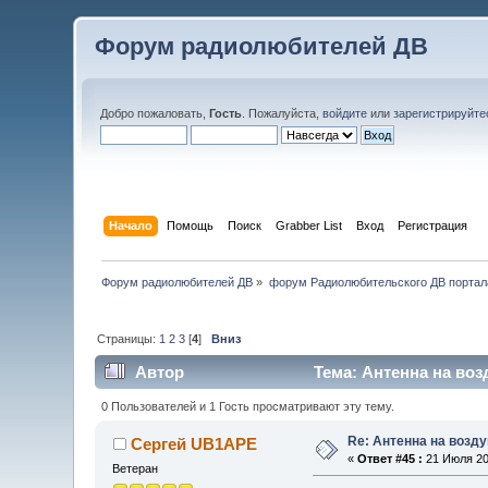
Форум радиолюбителей ДВ
Добро пожаловать,
Гость
. Пожалуйста,
войдите
или
зарегистрируйте
Начало
Помощь
Поиск
Grabber List
Вход
Регистрация
Форум радиолюбителей ДВ
»
форум Радиолюбительского ДВ портал
Страницы:
1
2
3
[
4
]
Вниз
Автор
Тема: Антенна на воз
0 Пользователей и 1 Гость просматривают эту тему.
Re: Антенна на возд
Сергей UB1APE
«
Ответ #45 :
21 Июля 201
Ветеран