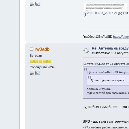
2021-08-03_22-07-21.jpg
(23.
Граббер 136 кГц/SID
https://t.m
Re: Антенна на возд
rw3adb
«
Ответ #52 :
03 Августа 
Ветеран
Цитата: R6LDD от 03 Августа 20
Сообщений: 6249
Цитата: rw3adb от 03 Август
До чего дошел прогресс...
Хороша игрушка.
Ждем вестей про возможных н
ну, с обычными баллонами г
UPD
- да, таки там гремуча
«
Последнее редактирование: 0