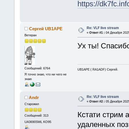
https://dk7fc.inf
Re: VLF live stream
Сергей UB1APE
«
Ответ #1 :
04 Декабря 2025
Ветеран
Ух ты! Спасиб
Сообщений: 6764
UB1APE ( RA1ADF) Сергей.
Я точно знаю, что ни чего не
знаю
Re: VLF live stream
Andr
«
Ответ #2 :
05 Декабря 2025
Старожил
Кстати стрим 
Сообщений: 313
UA3690SWL KO95
удаленных поз