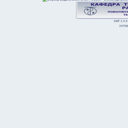
SMF 2.0.9
XHTM