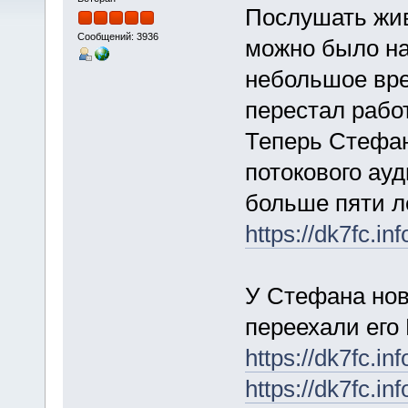
Послушать жи
Сообщений: 3936
можно было на 
небольшое вре
перестал рабо
Теперь Стефа
потокового ауд
больше пяти л
https://dk7fc.in
У Стефана нов
переехали его
https://dk7fc.inf
https://dk7fc.inf