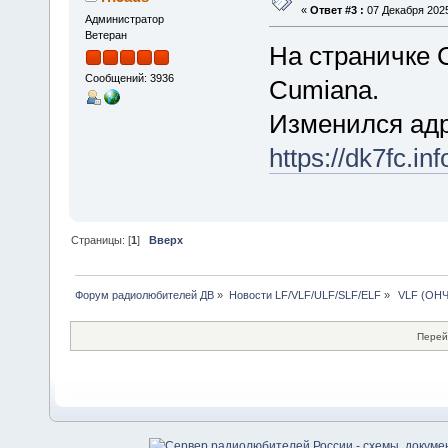
«
Ответ #3 :
07 Декабря 2025
Администратор
Ветеран
На страничке 
Сообщений: 3936
Cumiana.
Изменился адр
https://dk7fc.in
Страницы: [
1
]
Вверх
Форум радиолюбителей ДВ
»
Новости LF/VLF/ULF/SLF/ELF
»
 VLF (ОНЧ
Перей