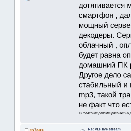
дотягивается 
смартфон , да
мощный сервер
декодеры. Сер
облачный , оп
будет равна о
домашний ПК 
Другое дело с
стабильный и 
mp3, такой тр
не факт что ес
«
Последнее редактирование: 05 Д
Re: VLF live stream
rn3aus