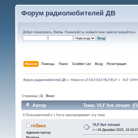
Форум радиолюбителей ДВ
Добро пожаловать,
Гость
. Пожалуйста,
войдите
или
зарегистрируйтесь
.
Начало
Помощь
Поиск
Grabber List
Вход
Регистрация
Форум радиолюбителей ДВ
»
Новости LF/VLF/ULF/SLF/ELF
»
 VLF (ОНЧ
Страницы: [
1
]
Вниз
Автор
Тема: VLF live stream (П
0 Пользователей и 1 Гость просматривают эту тему.
VLF live stream
rn3aus
«
:
04 Декабря 2025, 19:18:37
Администратор
Ветеран