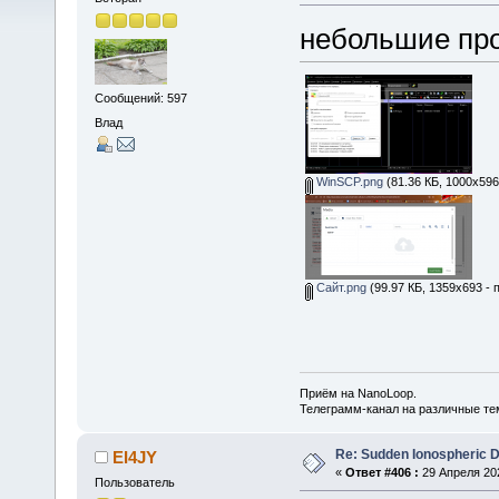
небольшие пр
Сообщений: 597
Влад
WinSCP.png
(81.36 КБ, 1000x596
Сайт.png
(99.97 КБ, 1359x693 - 
Приём на NanoLoop.
Телеграмм-канал на различные т
Re: Sudden Ionospheric 
EI4JY
«
Ответ #406 :
29 Апреля 202
Пользователь