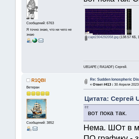
Сообщений: 6763
Я точно знаю, что ни чего не
знаю
capt2304292058.jpg
(138.57 КБ, 
UB1APE ( RA1ADF) Сергей.
Re: Sudden Ionospheric Di
R1QBI
«
Ответ #413 :
30 Апреля 2023,
Ветеран
Цитата: Сергей 
вот пока так.
Сообщений: 3852
Нема. ШОт в мо
ПО графику - з