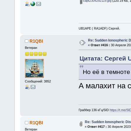
capt2304292119.jpg
(220.19 КБ, 
UB1APE ( RA1ADF) Сергей.
Re: Sudden Ionospheric 
R1QBI
«
Ответ #416 :
30 Апреля 202
Ветеран
Цитата: Сергей 
Но её в темнот
Сообщений: 3852
А малахит на 
Граббер 136 кГц/SID
https://t.me/S
Re: Sudden Ionospheric Di
R1QBI
«
Ответ #417 :
30 Апреля 2023,
Ветеран