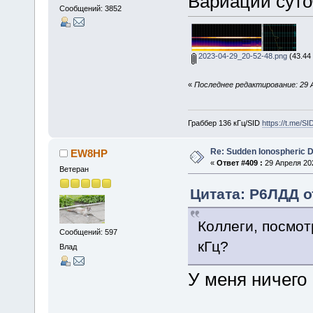
Вариации суто
Сообщений: 3852
2023-04-29_20-52-48.png
(43.44
«
Последнее редактирование: 29 
Граббер 136 кГц/SID
https://t.me/S
Re: Sudden Ionospheric 
EW8HP
«
Ответ #409 :
29 Апреля 202
Ветеран
Цитата: Р6ЛДД от
Коллеги, посмотр
Сообщений: 597
кГц?
Влад
У меня ничего