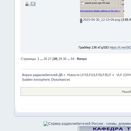
2023-04-30_12-13-09.png
(3.85 
Граббер 136 кГц/SID
https://t.me/S
Страницы:
1
...
26
27
[
28
]
29
30
...
54
Вверх
Форум радиолюбителей ДВ
»
Новости LF/VLF/ULF/SLF/ELF
»
 VLF (ОНЧ
Sudden Ionospheric Disturbances
Перей