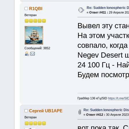
Re: Sudden Ionospheric 
R1QBI
«
Ответ #411 :
29 Апреля 202
Ветеран
Вывел эту стан
На этом участк
совпало, когда
Сообщений: 3852
Negev Desert ш
24 100 Гц - На
Будем посмотр
Граббер 136 кГц/SID
https://t.me/S
Re: Sudden Ionospheric Di
Сергей UB1APE
«
Ответ #412 :
30 Апреля 2023,
Ветеран
вот пока так. 