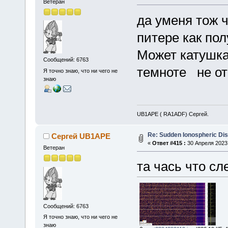
Ветеран
да уменя тож ч
питере как пол
Может катушка
Сообщений: 6763
темноте не о
Я точно знаю, что ни чего не
знаю
UB1APE ( RA1ADF) Сергей.
Re: Sudden Ionospheric Di
Сергей UB1APE
«
Ответ #415 :
30 Апреля 2023,
Ветеран
та чась что сл
Сообщений: 6763
Я точно знаю, что ни чего не
знаю