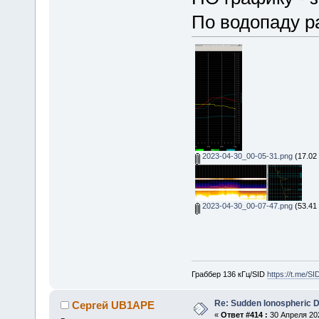
По водопаду р
2023-04-30_00-05-31.png
(17.02
2023-04-30_00-07-47.png
(53.41 
Граббер 136 кГц/SID
https://t.me/S
Re: Sudden Ionospheric 
Сергей UB1APE
«
Ответ #414 :
30 Апреля 202