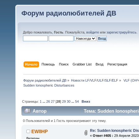
Форум радиолюбителей ДВ
Добро пожаловать,
Гость
. Пожалуйста,
войдите
или
зарегистрируйтесь
.
Начало
Помощь
Поиск
Grabber List
Вход
Регистрация
Форум радиолюбителей ДВ
»
Новости LF/VLF/ULF/SLF/ELF
»
 VLF (ОНЧ
Sudden Ionospheric Disturbances
Страницы:
1
...
26
27
[
28
]
29
30
...
54
Вниз
Автор
Тема: Sudden Ionospheri
0 Пользователей и 1 Гость просматривают эту тему.
Re: Sudden Ionospheric Di
EW8HP
«
Ответ #405 :
29 Апреля 2023,
Ветеран