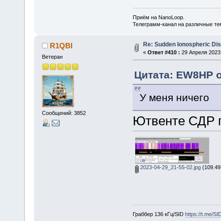
Приём на NanoLoop.
Телеграмм-канал на различные т
Re: Sudden Ionospheric Di
R1QBI
«
Ответ #410 :
29 Апреля 2023,
Ветеран
Цитата: EW8HP о
У меня ничего
Сообщений: 3852
Ютвенте СДР п
2023-04-29_21-55-02.jpg
(109.49
Граббер 136 кГц/SID
https://t.me/S