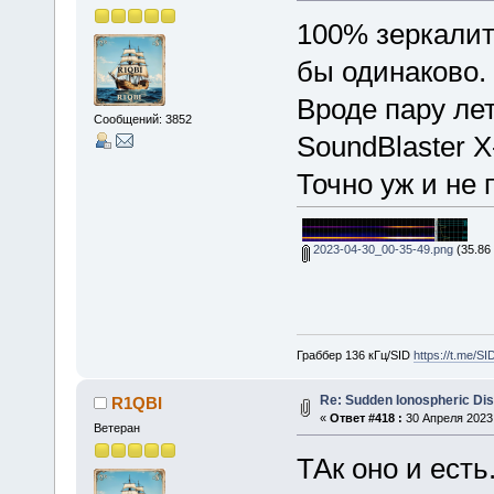
100% зеркалит
бы одинаково.
Вроде пару лет
Сообщений: 3852
SoundBlaster X-
Точно уж и не 
2023-04-30_00-35-49.png
(35.86
Граббер 136 кГц/SID
https://t.me/S
Re: Sudden Ionospheric Di
R1QBI
«
Ответ #418 :
30 Апреля 2023,
Ветеран
ТАк оно и есть