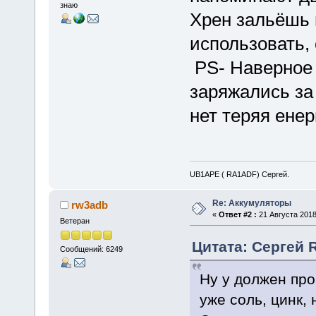
знаю
Хрен зальёшь в
использовать,
PS- Наверное 
заряжались за 
нет теряя ене
UB1APE ( RA1ADF) Сергей.
Re: Аккумуляторы
rw3adb
«
Ответ #2 :
21 Августа 2018
Ветеран
Цитата: Сергей R
Сообщений: 6249
Ну у должен прор
уже соль, цинк, 