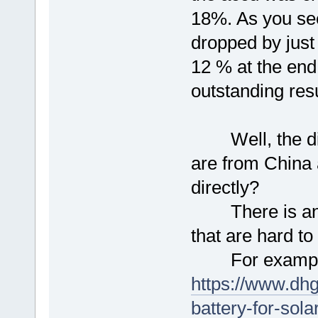
18%. As you see
dropped by just
12 % at the end
outstanding resu
Well, the dist
are from China 
directly?
There is an on
that are hard to 
For exampl
https://www.dhg
battery-for-sol