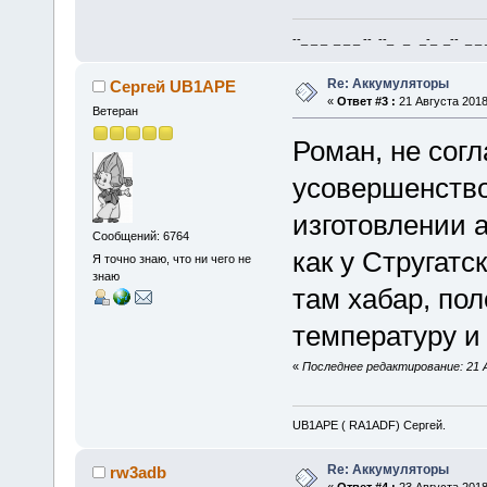
--_ _ _ _ _ _ -- --_ _ _-_ _-- _ _ _
Re: Аккумуляторы
Сергей UB1APE
«
Ответ #3 :
21 Августа 2018
Ветеран
Роман, не сог
усовершенство
изготовлении а
Сообщений: 6764
как у Стругатс
Я точно знаю, что ни чего не
знаю
там хабар, по
температуру и
«
Последнее редактирование: 21 
UB1APE ( RA1ADF) Сергей.
Re: Аккумуляторы
rw3adb