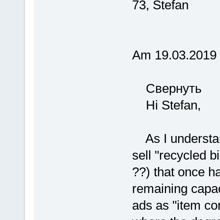
73, Stefan
Am 19.03.2019 
Свернуть
Hi Stefan,
As I understand
sell "recycled bi
??) that once h
remaining capac
ads as "item con