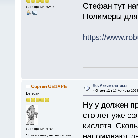
Стефан тут на
Сообщений: 6249
Полимеры для 
https://www.rob
--_ _ _ _ _ _ -- --_ _ _-_ _-- _ _ _
Re: Аккумуляторы
Сергей UB1APE
«
Ответ #1 :
13 Августа 2018
Ветеран
Ну у должен пр
сто лет уже со
кислота. Скол
Сообщений: 6764
напоминают ды
Я точно знаю, что ни чего не