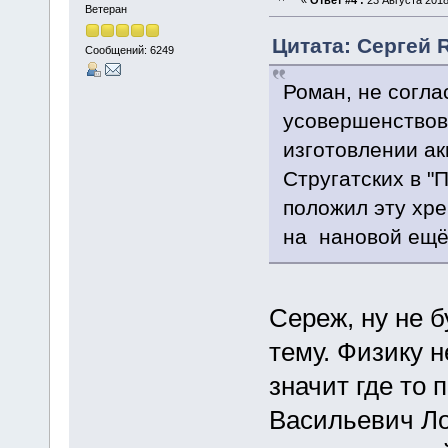
«
Ответ #4 :
23 Августа 2018
Ветеран
Цитата: Сергей R
Сообщений: 6249
Роман, не согла
усовершенствов
изготовлении ак
Стругатских в "
положил эту хр
на нановой ещё
Сереж, ну не 
тему. Физику н
значит где то
Васильевич Ло