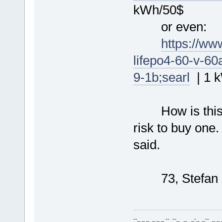
kWh/50$
or even:
https://ww
lifepo4-60-v-60
9-1b;searl
| 1 
How is this pos
risk to buy one
said.
73, Stefan
--_ _ _ _ _ _ -- --_ _ _-_ _-- _ _ _