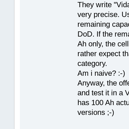
They write "Vida
very precise. Us
remaining capac
DoD. If the rem
Ah only, the cel
rather expect t
category.
Am i naive? :-)
Anyway, the offe
and test it in a
has 100 Ah actua
versions ;-)