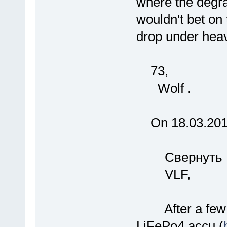
where the degra
wouldn't bet on t
drop under heav
73,
Wolf .
On 18.03.2019
Свернуть
VLF,
After a few m
LiFePo4 accu (