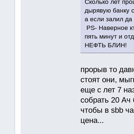
Сколько лет пр
дырявую банку с
а если залил да
PS- Наверное кт
пять минут и от
НЕФТЬ БЛИН!
прорыв то давн
стоят они, мы
еще с лет 7 н
собрать 20 Ач
чтобы в sbb ча
цена...