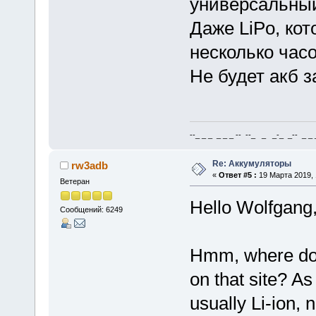
универсальный
Даже LiPo, ко
несколько часо
Не будет акб 
--_ _ _ _ _ _ -- --_ _ _-_ _-- _ _ _
Re: Аккумуляторы
rw3adb
«
Ответ #5 :
19 Марта 2019, 
Ветеран
Hello Wolfgang
Сообщений: 6249
Hmm, where do y
on that site? As
usually Li-ion, 