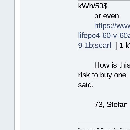
kWh/50$
or even:
https://ww
lifepo4-60-v-60
9-1b;searl
| 1 
How is this pos
risk to buy one
said.
73, Stefan
--_ _ _ _ _ _ -- --_ _ _-_ _-- _ _ _