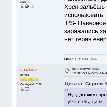
знаю
Хрен зальёшь в
использовать,
PS- Наверное 
заряжались за 
нет теряя ене
UB1APE ( RA1ADF) Сергей.
Re: Аккумуляторы
rw3adb
«
Ответ #2 :
21 Августа 2018
Ветеран
Цитата: Сергей R
Сообщений: 6249
Ну у должен прор
уже соль, цинк, 