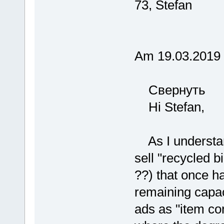
73, Stefan
Am 19.03.2019 
Свернуть
Hi Stefan,
As I understand
sell "recycled bi
??) that once h
remaining capac
ads as "item con