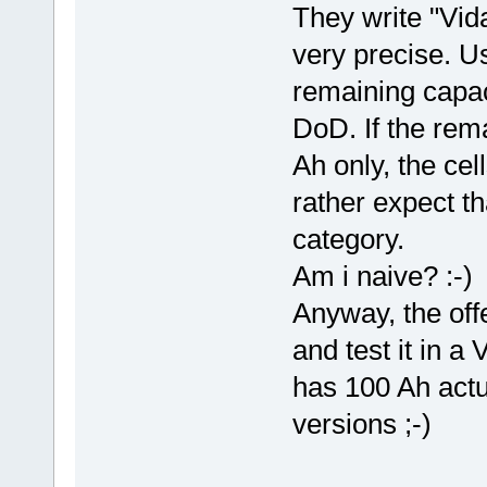
They write "Vida
very precise. Us
remaining capac
DoD. If the rem
Ah only, the cel
rather expect t
category.
Am i naive? :-)
Anyway, the offe
and test it in a
has 100 Ah actua
versions ;-)