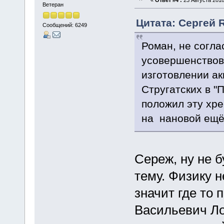
«
Ответ #4 :
23 Августа 2018
Ветеран
Цитата: Сергей R
Сообщений: 6249
Роман, не согла
усовершенствов
изготовлении ак
Стругатских в "
положил эту хр
на нановой ещё
Сереж, ну не 
тему. Физику н
значит где то
Васильевич Ло