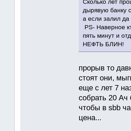
Сколько лет пр
дырявую банку с
а если залил да
PS- Наверное кт
пять минут и от
НЕФТЬ БЛИН!
прорыв то давн
стоят они, мы
еще с лет 7 н
собрать 20 Ач
чтобы в sbb ча
цена...