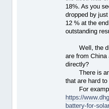
18%. As you see
dropped by just
12 % at the end
outstanding resu
Well, the dist
are from China 
directly?
There is an on
that are hard to 
For exampl
https://www.dhg
battery-for-sol