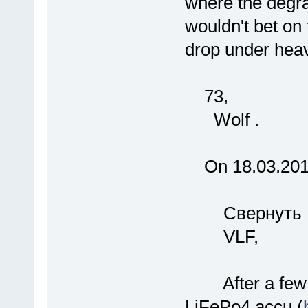
where the degra
wouldn't bet on t
drop under heav
73,
Wolf .
On 18.03.2019
Свернуть
VLF,
After a few m
LiFePo4 accu (