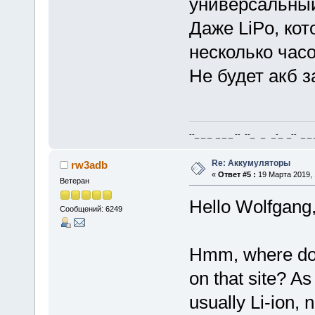
универсальный
Даже LiPo, ко
несколько часо
Не будет акб 
--_ _ _ _ _ _ -- --_ _ _-_ _-- _ _ _
Re: Аккумуляторы
rw3adb
«
Ответ #5 :
19 Марта 2019, 
Ветеран
Hello Wolfgang
Сообщений: 6249
Hmm, where do y
on that site? As
usually Li-ion, 