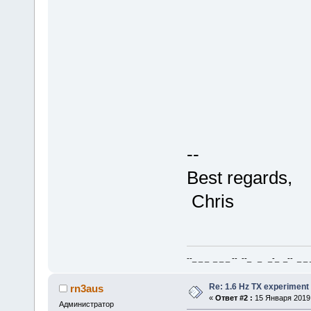
--
Best regards,
Chris
--_ _ _ _ _ _ -- --_ _ _-_ _-- _ _ _
Re: 1.6 Hz TX experiment
rn3aus
«
Ответ #2 :
15 Января 2019,
Администратор