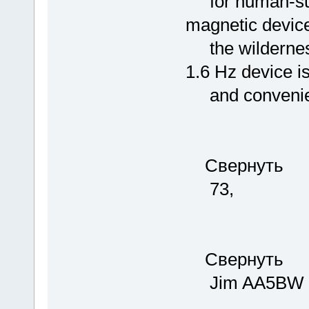
for human-subj
magnetic devic
the wilderness,
1.6 Hz device i
and convenien
Свернуть
73,
Свернуть
Jim AA5BW