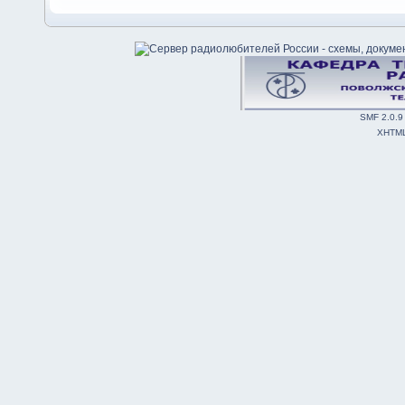
SMF 2.0.9
XHTM