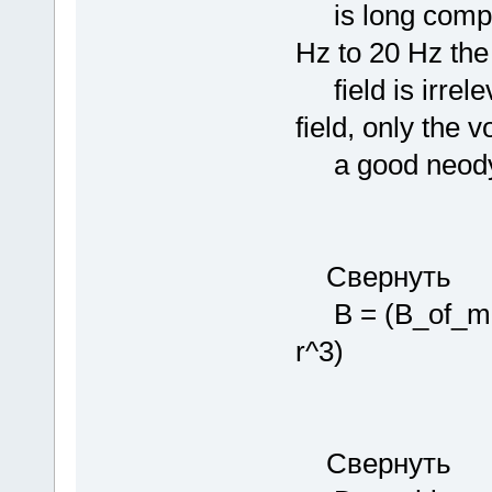
is long compare
Hz to 20 Hz the
field is irrelev
field, only the 
a good neody
Свернуть
B = (B_of_mag
r^3)
Свернуть