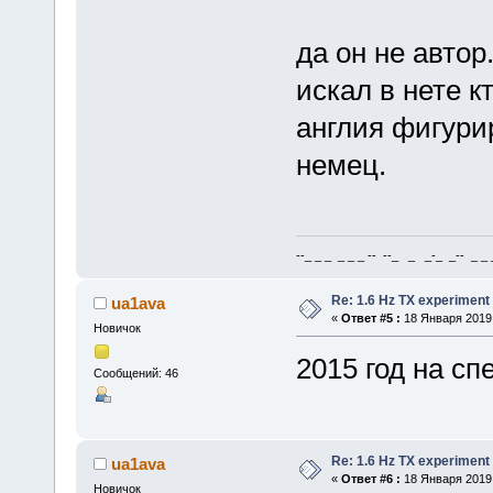
да он не автор
искал в нете к
англия фигури
немец.
--_ _ _ _ _ _ -- --_ _ _-_ _-- _ _ _
Re: 1.6 Hz TX experiment
ua1ava
«
Ответ #5 :
18 Января 2019,
Новичок
2015 год на с
Сообщений: 46
Re: 1.6 Hz TX experiment
ua1ava
«
Ответ #6 :
18 Января 2019,
Новичок