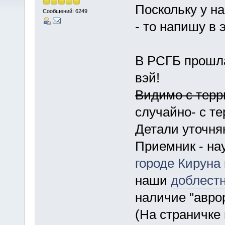
Поскольку у на
Сообщений: 6249
- то напишу в 
В РСГБ прошл
вэй!
Видимо с терр
случайно- с т
Детали уточня
Приемник - на
городе Кируна
наши
доблест
наличие "аврор
(На страничке 