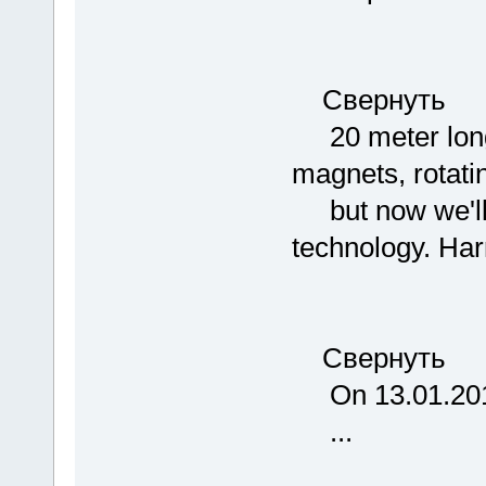
Свернуть
20 meter long 
magnets, rotati
but now we'll n
technology. Harr
Свернуть
On 13.01.2019 
...