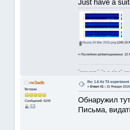
Just have a su
Kiruna 24 Mar 2015.png
(249.19 
«
Последнее редактирование: 10 Я
--_ _ _ _ _ _ -- --_ _ _-_ _-- _ _ _
Re: 1.6 Hz TX experiment
rw3adb
«
Ответ #1 :
15 Января 2019,
Ветеран
Обнаружил тут
Сообщений: 6249
Письма, видат