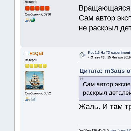
Ветеран
Вращающаяся 
Сообщений: 3936
Сам автор экс
не раскрыл де
Re: 1.6 Hz TX experiment
R1QBI
«
Ответ #3 :
15 Января 2019,
Ветеран
Цитата: rn3aus о
Сам автор экспе
раскрыл деталей
Сообщений: 3852
Жаль. И там тр
Граббер 136 кГц/SID
https://t.me/S