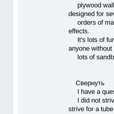
plywood walls o
designed for se
orders of magn
effects.
It's lots of fu
anyone without 
lots of sandb
Свернуть
I have a ques
I did not strive
strive for a tube