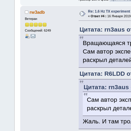
Re: 1.6 Hz TX experiment
rw3adb
«
Ответ #4 :
16 Января 2019,
Ветеран
Цитата: rn3aus о
Сообщений: 6249
Вращающаяся тр
Сам автор экспе
раскрыл деталей
Цитата: R6LDD от
Цитата: rn3aus 
Сам автор эксп
раскрыл детал
Жаль. И там трол