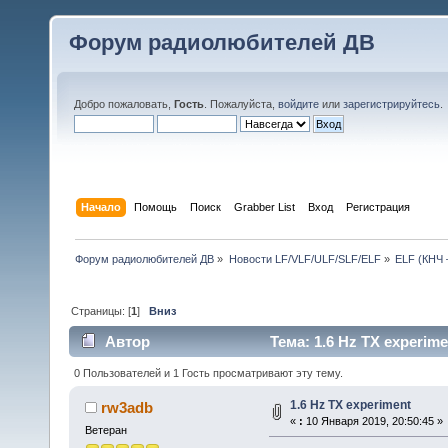
Форум радиолюбителей ДВ
Добро пожаловать,
Гость
. Пожалуйста,
войдите
или
зарегистрируйтесь
.
Начало
Помощь
Поиск
Grabber List
Вход
Регистрация
Форум радиолюбителей ДВ
»
Новости LF/VLF/ULF/SLF/ELF
»
ELF (КНЧ 
Страницы: [
1
]
Вниз
Автор
Тема: 1.6 Hz TX experim
0 Пользователей и 1 Гость просматривают эту тему.
1.6 Hz TX experiment
rw3adb
«
:
10 Января 2019, 20:50:45 »
Ветеран