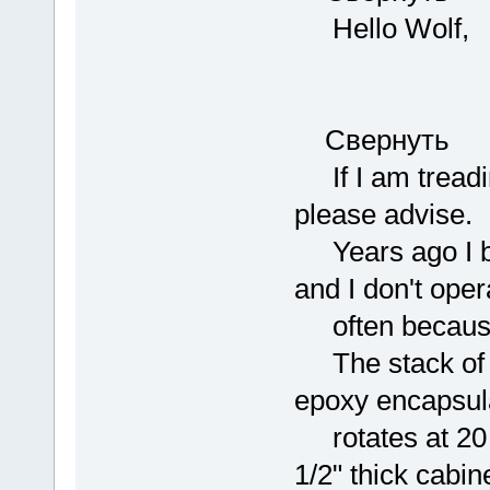
Hello Wolf,
Свернуть
If I am treadin
please advise.
Years ago I bu
and I don't opera
often because o
The stack of 3
epoxy encapsul
rotates at 20 H
1/2" thick cabin