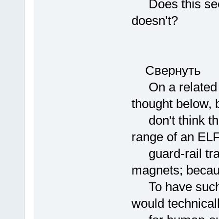
Does this seem
doesn't?
Свернуть
On a related to
thought below, b
don't think tha
range of an EL
guard-rail tra
magnets; becau
To have such a
would technicall