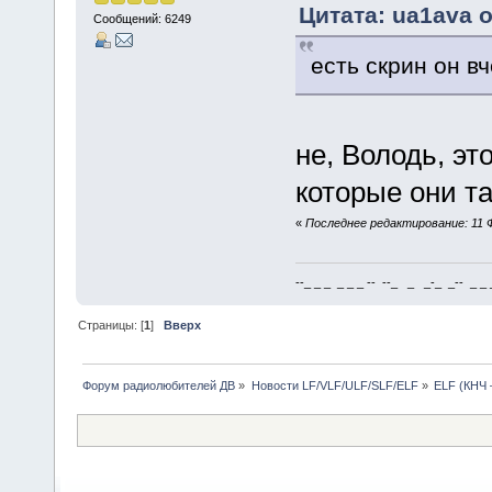
Цитата: ua1ava о
Сообщений: 6249
есть скрин он вч
не, Володь, э
которые они т
«
Последнее редактирование: 11 Ф
--_ _ _ _ _ _ -- --_ _ _-_ _-- _ _ _
Страницы: [
1
]
Вверх
Форум радиолюбителей ДВ
»
Новости LF/VLF/ULF/SLF/ELF
»
ELF (КНЧ 