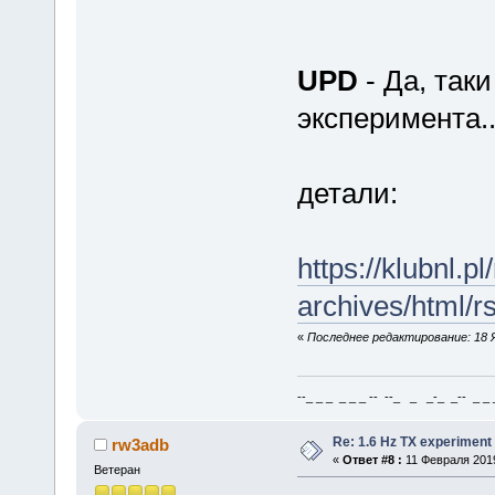
UPD
- Да, так
эксперимента..
детали:
https://klubnl.p
archives/html/
«
Последнее редактирование: 18 Я
--_ _ _ _ _ _ -- --_ _ _-_ _-- _ _ _
Re: 1.6 Hz TX experiment
rw3adb
«
Ответ #8 :
11 Февраля 2019
Ветеран