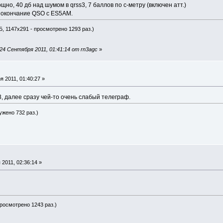
но, 40 дб над шумом в qrss3, 7 баллов по с-метру (включен атт.)
 окончание QSO с ES5AM.
Б, 1147x291 - просмотрено 1293 раз.)
4 Сентября 2011, 01:41:14 от rn3agc
»
 2011, 01:40:27 »
3, далее сразу чей-то очень слабый телеграф.
ужено 732 раз.)
2011, 02:36:14 »
просмотрено 1243 раз.)