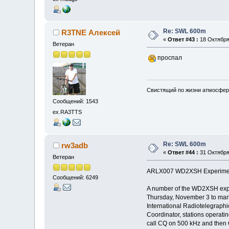
Re: SWL 600m
R3TNE Алексей
«
Ответ #43 :
18 Октября 
Ветеран
проспал
Свистящий по жизни атмосфер
Сообщений: 1543
ex.RA3TTS
Re: SWL 600m
rw3adb
«
Ответ #44 :
31 Октября 
Ветеран
ARLX007 WD2XSH Experimenta
Сообщений: 6249
A number of the WD2XSH exper
Thursday, November 3 to mark 
International Radiotelegrap
Coordinator, stations operati
call CQ on 500 kHz and then 