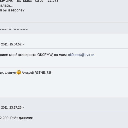
F UNK [EU] Malta cq cq 21:57z
алась...
я бы в европе?
_ _-- _- -_ _ -_ _ _
2011, 15:34:52 »
анием моей экипировки OK0EMW, на маил
ok0emw@bvx.cz
ик, шептун
Алексей R3TNE. 73!
2011, 23:17:26 »
.200. Рвёт динамик.