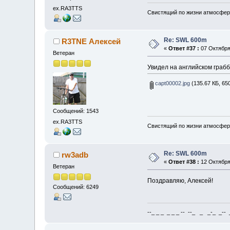
ex.RA3TTS
Свистящий по жизни атмосфер
Re: SWL 600m
R3TNE Алексей
«
Ответ #37 :
07 Октября 
Ветеран
Увидел на английском грабб
capt00002.jpg
(135.67 КБ, 65
Сообщений: 1543
ex.RA3TTS
Свистящий по жизни атмосфер
Re: SWL 600m
rw3adb
«
Ответ #38 :
12 Октября 
Ветеран
Поздравляю, Алексей!
Сообщений: 6249
--_ _ _ _ _ _ -- --_ _ _-_ _-- _ 