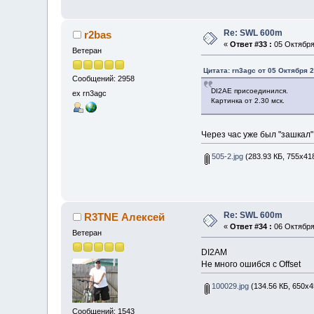
Re: SWL 600m
r2bas
«
Ответ #33 :
05 Октября 
Ветеран
Цитата: rn3agc от 05 Октября 2
Сообщений: 2958
DI2AE присоединился.
ex rn3agc
Картинка от 2.30 мск.
Через час уже был "зашкал"
505-2.jpg
(283.93 КБ, 755x41
Re: SWL 600m
R3TNE Алексей
«
Ответ #34 :
06 Октября 
Ветеран
DI2AM
Не много ошибся с Offset
100029.jpg
(134.56 КБ, 650x4
Сообщений: 1543