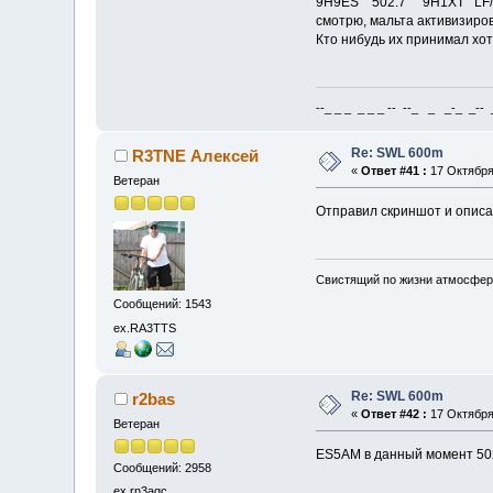
9H9ES 502.7 9H1XT LF/M
смотрю, мальта активизиров
Кто нибудь их принимал хот
--_ _ _ _ _ _ -- --_ _ _-_ _-- _ 
Re: SWL 600m
R3TNE Алексей
«
Ответ #41 :
17 Октября 
Ветеран
Отправил скриншот и опис
Свистящий по жизни атмосфер
Сообщений: 1543
ex.RA3TTS
Re: SWL 600m
r2bas
«
Ответ #42 :
17 Октября 
Ветеран
ES5AM в данный момент 502
Сообщений: 2958
ex rn3agc