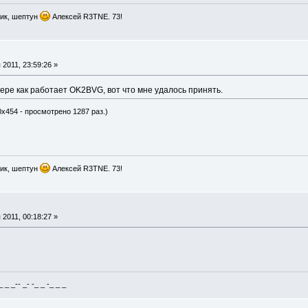
ик, шептун
Алексей R3TNE. 73!
2011, 23:59:26 »
ере как работает OK2BVG, вот что мне удалось принять.
0x454 - просмотрено 1287 раз.)
ик, шептун
Алексей R3TNE. 73!
2011, 00:18:27 »
_ _-- _- -_ _ -_ _ _