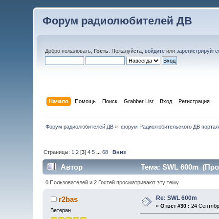
Форум радиолюбителей ДВ
Добро пожаловать,
Гость
. Пожалуйста,
войдите
или
зарегистрируйте
Начало
Помощь
Поиск
Grabber List
Вход
Регистрация
Форум радиолюбителей ДВ
»
форум Радиолюбительского ДВ портал
Страницы:
1
2
[
3
]
4
5
...
68
Вниз
Автор
Тема: SWL 600m (Проч
0 Пользователей и 2 Гостей просматривают эту тему.
Re: SWL 600m
r2bas
«
Ответ #30 :
24 Сентября
Ветеран