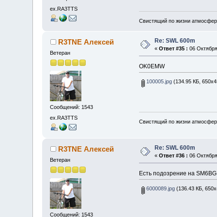
ex.RA3TTS
Свистящий по жизни атмосфер
Re: SWL 600m
R3TNE Алексей
«
Ответ #35 :
06 Октября 
Ветеран
OK0EMW
100005.jpg
(134.95 КБ, 650x4
Сообщений: 1543
ex.RA3TTS
Свистящий по жизни атмосфер
Re: SWL 600m
R3TNE Алексей
«
Ответ #36 :
06 Октября 
Ветеран
Есть подозрение на SM6B
6000089.jpg
(136.43 КБ, 650x
Сообщений: 1543