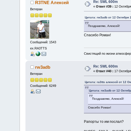
Re: SWL 600m
R3TNE Алексей
«
Ответ #39 :
12 Октября 
Ветеран
Цитата: rw3adb от 12 Октября 2
Поздравляю, Алексей!
Спасибо Роман!
Сообщений: 1543
ex.RA3TTS
Свистящий по жизни атмосфер
Re: SWL 600m
rw3adb
«
Ответ #40 :
17 Октября 
Ветеран
Цитата: ra3tts алексей от 12 О
Сообщений: 6249
Цитата: rw3adb от 12 Октябр
Поздравляю, Алексей!
Спасибо Роман!
Рапорты то им послал?