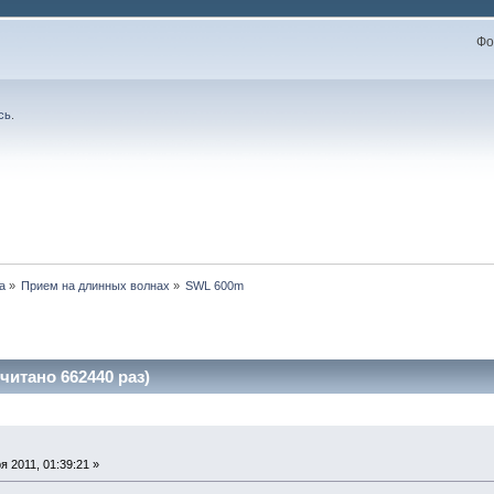
Фо
сь
.
а
»
Прием на длинных волнах
»
SWL 600m
итано 662440 раз)
 2011, 01:39:21 »