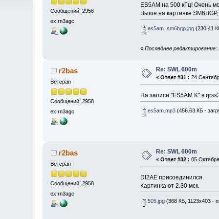
ES5AM на 500 кГц! Очень мощ
Сообщений: 2958
Выше на картинке SM6BGP,
ex rn3agc
es5am_sm6bgp.jpg
(230.41 К
«
Последнее редактирование: 2
Re: SWL 600m
r2bas
«
Ответ #31 :
24 Сентября
Ветеран
На записи "ES5AM K" в qrss
Сообщений: 2958
es5am.mp3
(456.63 КБ - загр
ex rn3agc
Re: SWL 600m
r2bas
«
Ответ #32 :
05 Октября 
Ветеран
DI2AE присоединился.
Сообщений: 2958
Картинка от 2.30 мск.
ex rn3agc
505.jpg
(368 КБ, 1123x403 - 