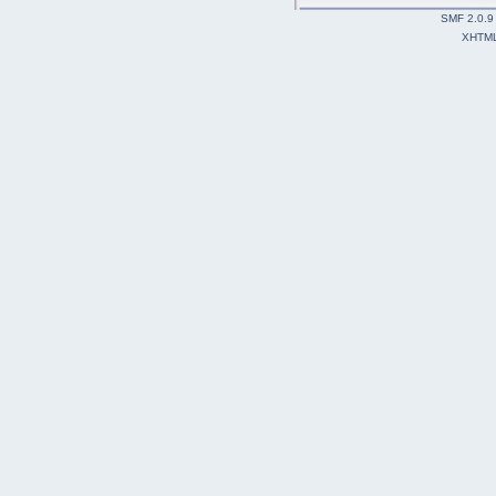
SMF 2.0.9
XHTM