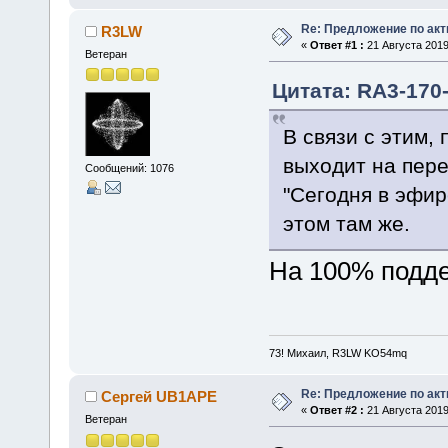
Re: Предложение по акт
R3LW
«
Ответ #1 :
21 Августа 2019
Ветеран
Цитата: RА3-170-
В связи с этим,
выходит на пере
Сообщений: 1076
"Сегодня в эфир
этом там же.
На 100% подд
73! Михаил, R3LW KO54mq
Re: Предложение по акт
Сергей UB1APE
«
Ответ #2 :
21 Августа 2019
Ветеран