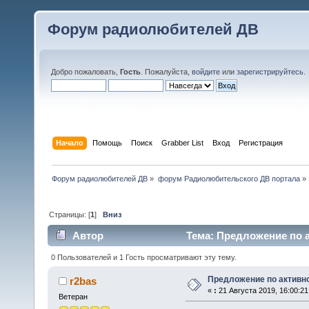
Форум радиолюбителей ДВ
Добро пожаловать,
Гость
. Пожалуйста,
войдите
или
зарегистрируйтесь
.
Начало
Помощь
Поиск
Grabber List
Вход
Регистрация
Форум радиолюбителей ДВ
»
форум Радиолюбительского ДВ портала
»
Страницы: [
1
]
Вниз
Автор
Тема: Предложение по а
0 Пользователей и 1 Гость просматривают эту тему.
Предложение по активн
r2bas
«
:
21 Августа 2019, 16:00:21
Ветеран