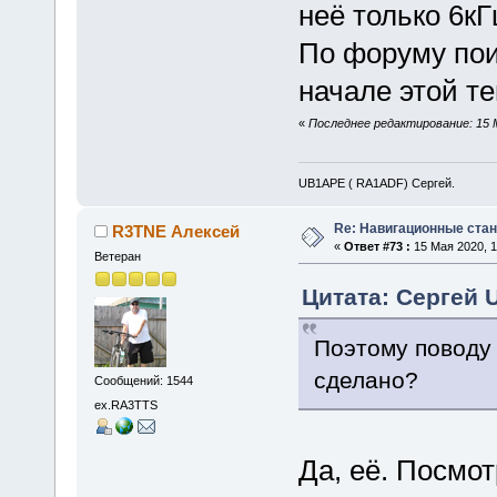
неё только 6кГ
По форуму поис
начале этой т
«
Последнее редактирование: 15 
UB1APE ( RA1ADF) Сергей.
Re: Навигационные станц
R3TNE Алексей
«
Ответ #73 :
15 Мая 2020, 1
Ветеран
Цитата: Сергей 
Поэтому поводу 
сделано?
Сообщений: 1544
ex.RA3TTS
Да, её. Посмот