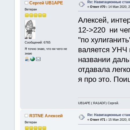
Re: Навигационные станц
Сергей UB1APE
«
Ответ #70 :
14 Мая 2020, 2
Ветеран
Алексей, инте
12->220 ни чег
"по хулиганить
Сообщений: 6765
валяется УНЧ н
Я точно знаю, что ни чего не
знаю
названии даль
отдавала легко
я про это. Пои
UB1APE ( RA1ADF) Сергей.
Re: Навигационные станц
R3TNE Алексей
«
Ответ #71 :
15 Мая 2020, 0
Ветеран