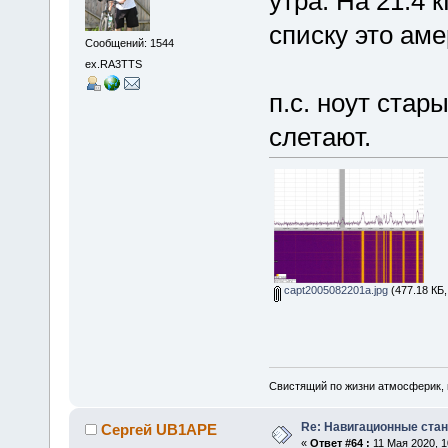
утра. На 21.4 
списку это ам
Сообщений: 1544
ex.RA3TTS
п.с. ноут стар
слетают.
capt2005082201a.jpg
(477.18 КБ,
Свистящий по жизни атмосферик,
Re: Навигационные станц
Сергей UB1APE
«
Ответ #64 :
11 Мая 2020, 1