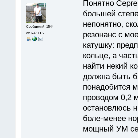
Понятно Серге
большей степе
непонятно, ско
Сообщений: 1544
резонанс с мое
ex.RA3TTS
катушку: предп
кольце, а част
найти некий к
должна быть бе
понадобится м
проводом 0,2 м
остановлюсь на
боле-менее но
мощный УМ се