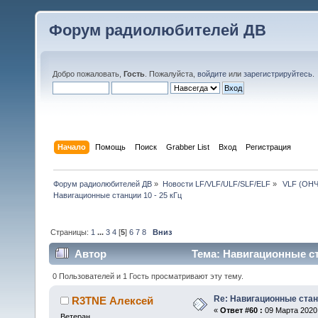
Форум радиолюбителей ДВ
Добро пожаловать,
Гость
. Пожалуйста,
войдите
или
зарегистрируйтесь
.
Начало
Помощь
Поиск
Grabber List
Вход
Регистрация
Форум радиолюбителей ДВ
»
Новости LF/VLF/ULF/SLF/ELF
»
 VLF (ОНЧ
Навигационные станции 10 - 25 кГц
Страницы:
1
...
3
4
[
5
]
6
7
8
Вниз
Автор
Тема: Навигационные ста
0 Пользователей и 1 Гость просматривают эту тему.
Re: Навигационные станц
R3TNE Алексей
«
Ответ #60 :
09 Марта 2020,
Ветеран