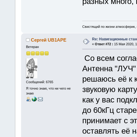
разных много, 
Свистящий по жизни атмосферик,
Re: Навигационные станц
Сергей UB1APE
«
Ответ #72 :
15 Мая 2020, 1
Ветеран
Со всем соглас
Антенна "ЛУЧ"
решаюсь её к 
Сообщений: 6765
звуковую карт
Я точно знаю, что ни чего не
знаю
как у вас под
до 60кГц стар
принимает с э
оставлять её н