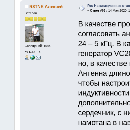
Re: Навигационные станц
R3TNE Алексей
«
Ответ #68 :
14 Мая 2020, 1
Ветеран
В качестве пр
согласовать ан
24 – 5 кГц. В 
Сообщений: 1544
генератор VC2
ex.RA3TTS
но, в качестве
Антенна длино
чтобы настроит
индуктивности 
дополнительно
сердечник, с н
намотана в нав