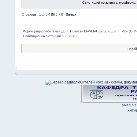
Свистящий по жизни атмосферик,
Страницы:
1
...
3
4
[
5
]
6
7
8
Вверх
Форум радиолюбителей ДВ
»
Новости LF/VLF/ULF/SLF/ELF
»
 VLF (ОНЧ
Навигационные станции 10 - 25 кГц
Перей
SMF 2.0.9
XHTM