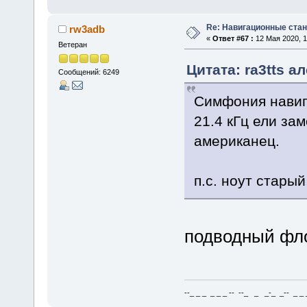
Re: Навигационные станц
rw3adb
«
Ответ #67 :
12 Мая 2020, 1
Ветеран
Цитата: ra3tts а
Сообщений: 6249
Симфония навиг
21.4 кГц ели зам
американец.
п.с. ноут стары
подводный фло
--_ _ _ _ _ _ -- --_ _ _-_ _-- _ _ _