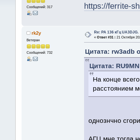
https://ferrite-
Сообщений: 317
Re: РА 136 кГц UA3DJG.
rk2y
«
Ответ #31 :
21 Октября 202
Ветеран
Цитата: rw3adb о
Сообщений: 732
Цитата: RU9MN 
На конце всего
расстоянием м
однознчно сгори
АГЦ мне тогда н