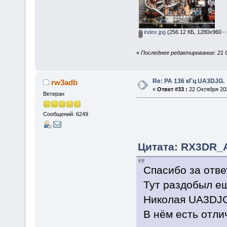
index.jpg
(256.12 КБ, 1280x960 -
«
Последнее редактирование: 21 
Re: РА 136 кГц UA3DJG.
rw3adb
«
Ответ #33 :
22 Октября 202
Ветеран
Сообщений: 6249
Цитата: RX3DR_А
Спасибо за отве
Тут раздобыл ещ
Николая UA3DJG
В нём есть отли