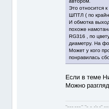
автором.
Это относится к
ШПТЛ ( по край
И обмотка выход
похоже намотан
RG316 , по цвет
диаметру. На фо
Может у кого пр
понравилась сбо
Если в теме Ни
Можно разгляд
--_ _ _ _ _ _ -- --_ _ _-_ _-- _ _ _