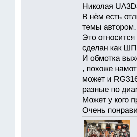
Николая UA3D
В нём есть от
темы автором.
Это относится
сделан как ШП
И обмотка вых
, похоже намо
может и RG316 
разные по диам
Может у кого 
Очень понрави