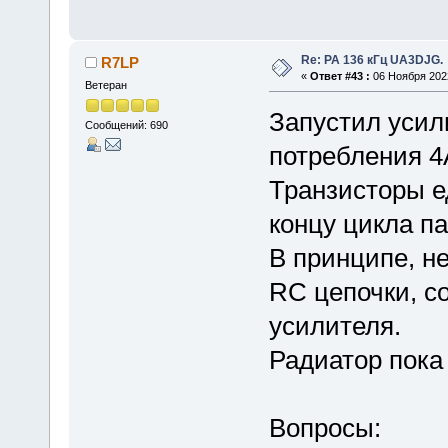
Re: РА 136 кГц UA3DJG.
R7LP
«
Ответ #43 :
06 Ноября 2022
Ветеран
Запустил усил
Сообщений: 690
потребления 4
Транзисторы ед
концу цикла па
В принципе, не
RC цепочки, с
усилителя.
Радиатор пока 
Вопросы: