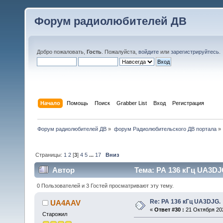
Форум радиолюбителей ДВ
Добро пожаловать,
Гость
. Пожалуйста,
войдите
или
зарегистрируйтесь
.
Начало
Помощь
Поиск
Grabber List
Вход
Регистрация
Форум радиолюбителей ДВ
»
форум Радиолюбительского ДВ портала
»
Страницы:
1
2
[
3
]
4
5
...
17
Вниз
Автор
Тема: РА 136 кГц UA3DJ
0 Пользователей и 3 Гостей просматривают эту тему.
Re: РА 136 кГц UA3DJG.
UA4AAV
«
Ответ #30 :
21 Октября 202
Старожил