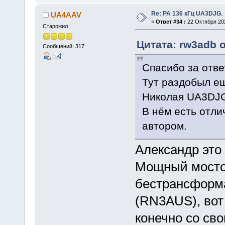
Re: РА 136 кГц UA3DJG.
UA4AAV
«
Ответ #34 :
22 Октября 202
Старожил
Цитата: rw3adb о
Сообщений: 317
Спасибо за отве
Тут раздобыл ещ
Николая UA3DJG
В нём есть отли
автором.
Александр это
Мощный мосто
бестрансформа
(RN3AUS), вот
конечно со св