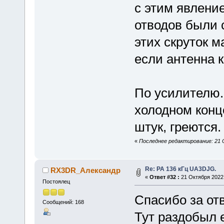
с этим явление
отводов были с
этих скруток 
если антенна 
По усилителю.
холодном конц
штук, греются.
«
Последнее редактирование: 21 О
Re: РА 136 кГц UA3DJG.
RX3DR_Александр
«
Ответ #32 :
21 Октября 2022,
Постоялец
Спасибо за отв
Сообщений: 168
Тут раздобыл 