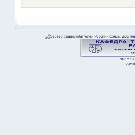
SMF 2.0.9
XHTM