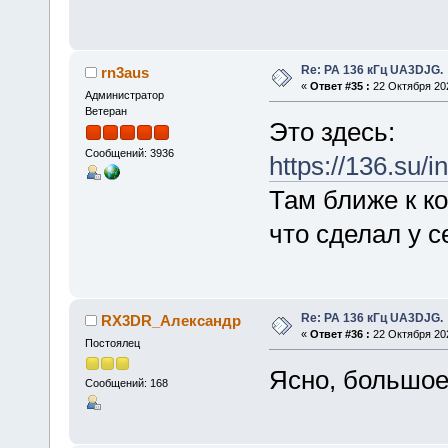
Re: РА 136 кГц UA3DJG.
rn3aus
«
Ответ #35 :
22 Октября 202
Администратор
Ветеран
Это здесь:
Сообщений: 3936
https://136.su
Там ближе к ко
что сделал у с
Re: РА 136 кГц UA3DJG.
RX3DR_Александр
«
Ответ #36 :
22 Октября 202
Постоялец
Ясно, большое 
Сообщений: 168