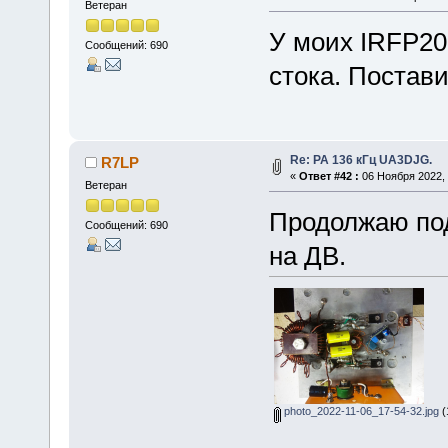
Ветеран
У моих IRFP20
Сообщений: 690
стока. Постав
Re: РА 136 кГц UA3DJG.
R7LP
«
Ответ #42 :
06 Ноября 2022, 
Ветеран
Продолжаю под
Сообщений: 690
на ДВ.
photo_2022-11-06_17-54-32.jpg
(