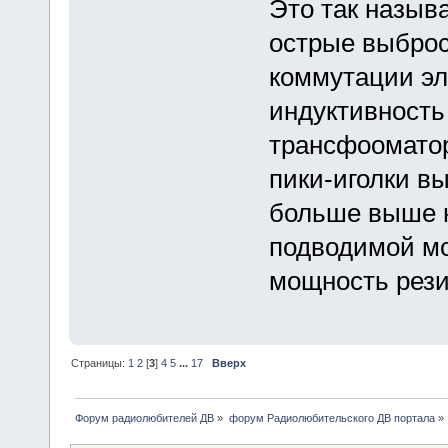
Это так назыв
острые выбро
коммутации эл
индуктивность
трансфооматор
пики-иголки в
больше выше н
подводимой мо
мощность рези
Страницы:
1
2
[
3
]
4
5
...
17
Вверх
Форум радиолюбителей ДВ
»
форум Радиолюбительского ДВ портала
»