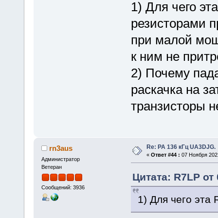
1) Для чего эт
резисторами п
при малой мо
к ним не прит
2) Почему пада
раскачка на з
транзисторы н
Re: РА 136 кГц UA3DJG.
rn3aus
«
Ответ #44 :
07 Ноября 2022
Администратор
Ветеран
Цитата: R7LP от 
Сообщений: 3936
1) Для чего эта