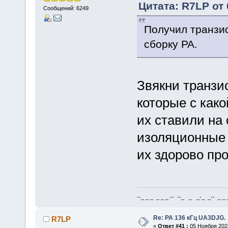
Цитата: R7LP от 
Сообщений: 6249
Получил транзи
сборку PA.
Звякни транзис
которые с како
их ставили на
изоляционные 
их здорово пр
--_ _ _ _ _ _ -- --_ _ _-_ _-- _ _ _
Re: РА 136 кГц UA3DJG.
R7LP
«
Ответ #41 :
05 Ноября 2022