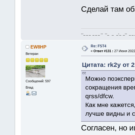
Сделай там об
--_ _ _ _ _ _ -- --_ _ _-_ _-- _ _ _
Re: FST4
EW8HP
«
Ответ #131 :
27 Июня 2022,
Ветеран
Цитата: rk2y от 
Можно поэкспер
Сообщений: 597
сокращения врем
Влад
qrss/dfcw.
Как мне кажется
лучше видны и 
Согласен, но и