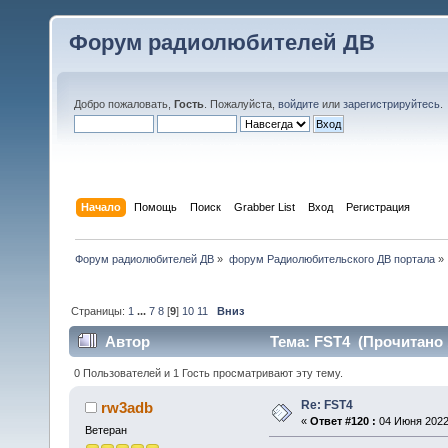
Форум радиолюбителей ДВ
Добро пожаловать,
Гость
. Пожалуйста,
войдите
или
зарегистрируйтесь
.
Начало
Помощь
Поиск
Grabber List
Вход
Регистрация
Форум радиолюбителей ДВ
»
форум Радиолюбительского ДВ портала
»
Страницы:
1
...
7
8
[
9
]
10
11
Вниз
Автор
Тема: FST4 (Прочитано 
0 Пользователей и 1 Гость просматривают эту тему.
Re: FST4
rw3adb
«
Ответ #120 :
04 Июня 2022,
Ветеран