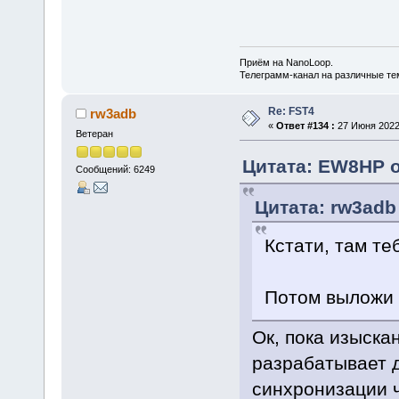
Приём на NanoLoop.
Телеграмм-канал на различные т
Re: FST4
rw3adb
«
Ответ #134 :
27 Июня 2022,
Ветеран
Цитата: EW8HP о
Сообщений: 6249
Цитата: rw3adb
Кстати, там те
Потом выложи 
Ок, пока изыска
разрабатывает д
синхронизации ч