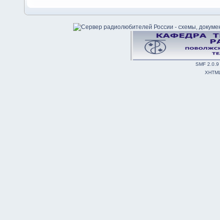
SMF 2.0.9
XHTM