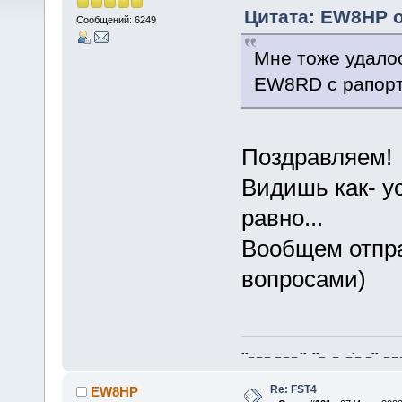
Цитата: EW8HP от
Сообщений: 6249
Мне тоже удалос
EW8RD с рапорт
Поздравляем!
Видишь как- ус
равно...
Вообщем отпра
вопросами)
--_ _ _ _ _ _ -- --_ _ _-_ _-- _ _ _
Re: FST4
EW8HP