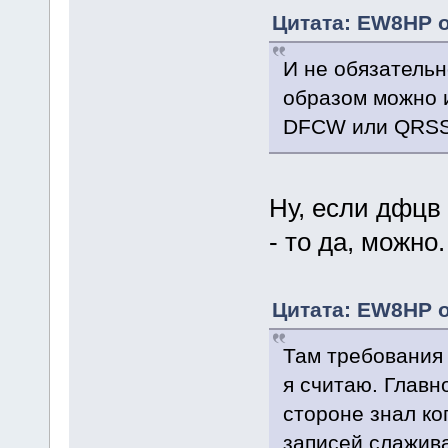
Цитата: EW8HP о
И не обязательн
образом можно и
DFCW или QRSS
Ну, если дфцв 
- то да, можно.
Цитата: EW8HP о
Там требования 
я считаю. Главн
стороне знал ко
записей слажива