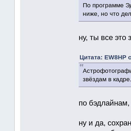
По программе Эд
ниже, но что де
ну, ты все это
Цитата: EW8HP о
Астрофотографы
звёздам в кадре.
по бэдлайнам,
ну и да, сохра