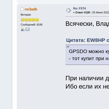
Re: FST4
rw3adb
«
Ответ #128 :
25 Июня 2022,
Ветеран
Всячески, Вла
Сообщений: 6249
Цитата: EW8HP о
GPSDO можно куп
- тот купит при 
При наличии де
Ибо если их не