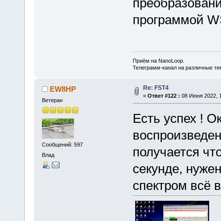
преобразовани
программой 
Приём на NanoLoop.
Телеграмм-канал на различные т
Re: FST4
EW8HP
«
Ответ #122 :
08 Июня 2022, 1
Ветеран
Есть успех ! О
воспроизведен
Сообщений: 597
получается чт
Влад
секунде, нужен
спектром всё в