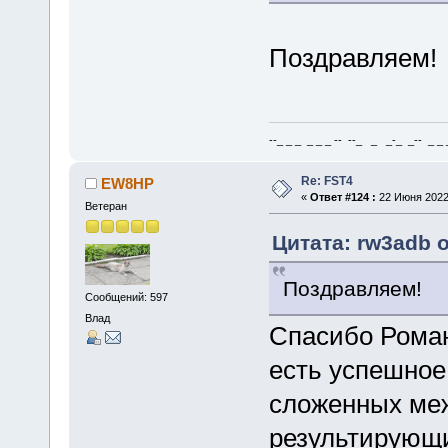
Поздравляем!
--_ _ _ _ _ _ -- --_ _ _-_ _-- _ _ _
Re: FST4
EW8HP
«
Ответ #124 :
22 Июня 2022,
Ветеран
Цитата: rw3adb о
Поздравляем!
Сообщений: 597
Влад
Спасибо Роман
есть успешное
сложенных меж
результирующи