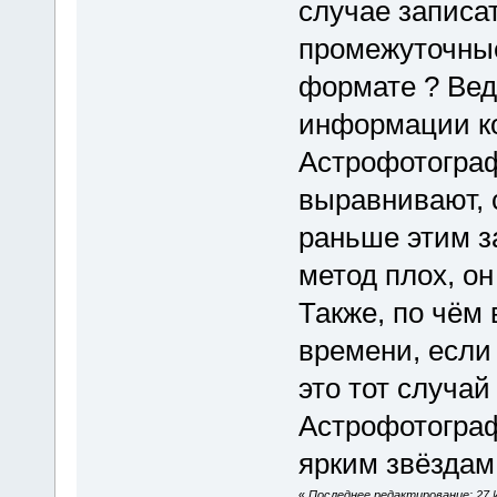
случае записа
промежуточные
формате ? Вед
информации к
Астрофотогра
выравнивают, 
раньше этим з
метод плох, он
Также, по чём
времени, если
это тот случай
Астрофотогра
ярким звёздам 
«
Последнее редактирование: 27 