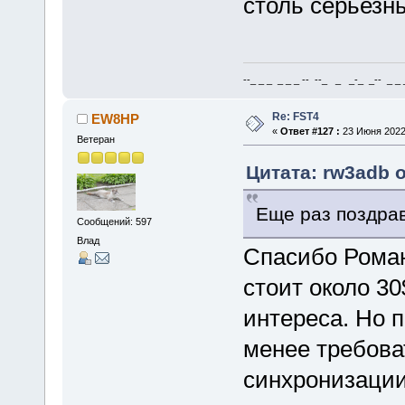
столь серьезн
--_ _ _ _ _ _ -- --_ _ _-_ _-- _ _ _
Re: FST4
EW8HP
«
Ответ #127 :
23 Июня 2022,
Ветеран
Цитата: rw3adb о
Еще раз поздра
Сообщений: 597
Влад
Спасибо Роман
стоит около 30
интереса. Но 
менее требова
синхронизации