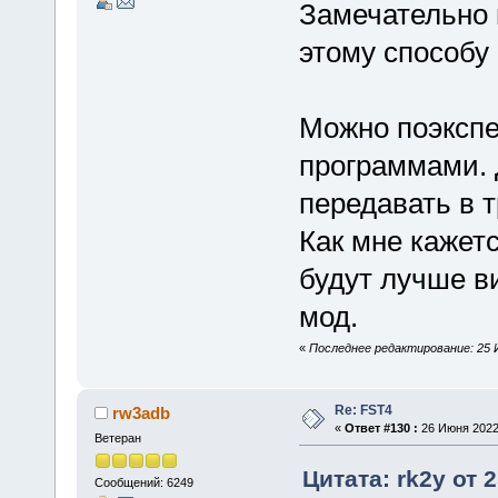
Замечательно 
этому способу
Можно поэкспе
программами.
передавать в т
Как мне кажет
будут лучше в
мод.
«
Последнее редактирование: 25 И
Re: FST4
rw3adb
«
Ответ #130 :
26 Июня 2022,
Ветеран
Цитата: rk2y от 
Сообщений: 6249