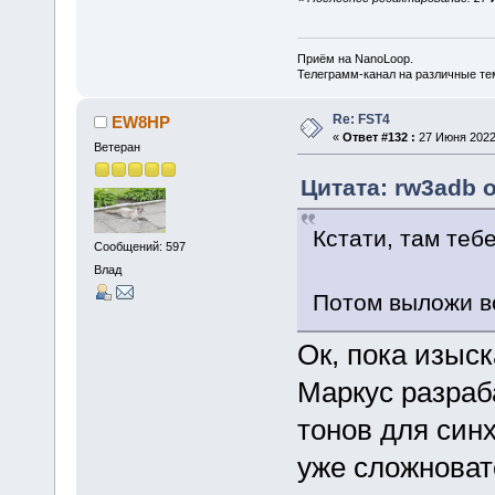
Приём на NanoLoop.
Телеграмм-канал на различные т
Re: FST4
EW8HP
«
Ответ #132 :
27 Июня 2022,
Ветеран
Цитата: rw3adb о
Кстати, там теб
Сообщений: 597
Влад
Потом выложи в
Ок, пока изыск
Маркус разраб
тонов для син
уже сложноват