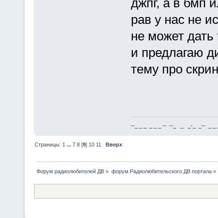
джпг, а в бмп и
рав у нас не и
не может дать
и предлагаю д
тему про скри
--_ _ _ _ _ _ -- --_ _ _-_ _-- _ _ _
Страницы:
1
...
7
8
[
9
]
10
11
Вверх
Форум радиолюбителей ДВ
»
форум Радиолюбительского ДВ портала
»