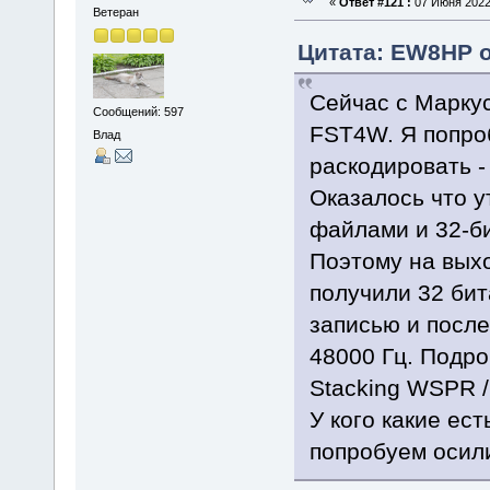
«
Ответ #121 :
07 Июня 2022,
Ветеран
Цитата: EW8HP от
Сейчас с Марку
Сообщений: 597
FST4W. Я попро
Влад
раскодировать 
Оказалось что у
файлами и 32-б
Поэтому на выхо
получили 32 бит
записью и посл
48000 Гц. Подр
Stacking WSPR /
У кого какие ес
попробуем осили