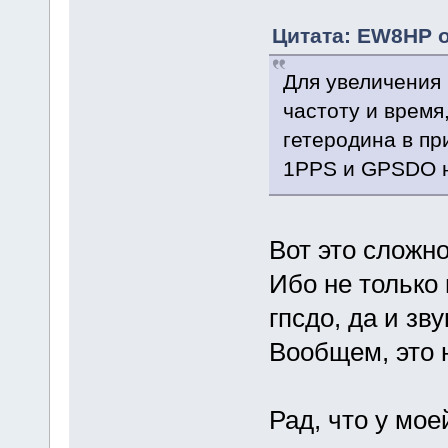
Цитата: EW8HP о
Для увеличения 
частоту и время
гетеродина в пр
1PPS и GPSDO н
Вот это сложно
Ибо не только 
гпсдо, да и зв
Вообщем, это н
Рад, что у мо