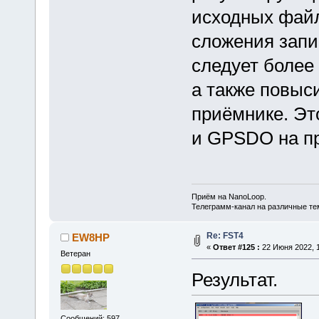
исходных файл
сложения запи
следует более 
а также повыс
приёмнике. Эт
и GPSDO на пр
Приём на NanoLoop.
Телеграмм-канал на различные т
Re: FST4
EW8HP
«
Ответ #125 :
22 Июня 2022, 1
Ветеран
Результат.
Сообщений: 597