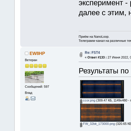
эксперимент - 
далее с этим,
Приём на NanoLoop.
Телеграмм-канал на различные т
Re: FST4
EW8HP
«
Ответ #133 :
27 Июня 2022, 0
Ветеран
Результаты по
Сообщений: 597
Влад
ccor.png
(309.47 КБ, 1149x480 -
FW_32bit_173000.png
(320.65 КБ