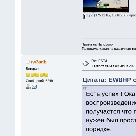
1.jpg
(175.11 КБ, 1366x768 - про
Приём на NanoLoop.
Телеграмм-канал на различные т
Re: FST4
rw3adb
«
Ответ #123 :
09 Июня 2022,
Ветеран
Цитата: EW8HP о
Сообщений: 6249
Есть успех ! Ок
воспроизведение
получается что 
нужен был прост
порядке.