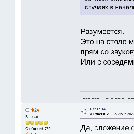
случаях в начал
Разумеется.
Это на столе 
прям со звуков
Или с соседям
--_ _ _ _ _ _ -- --_ _ _-_ _-- _ _ _
Re: FST4
rk2y
«
Ответ #129 :
25 Июня 2022,
Ветеран
Да, сложение 
Сообщений: 732