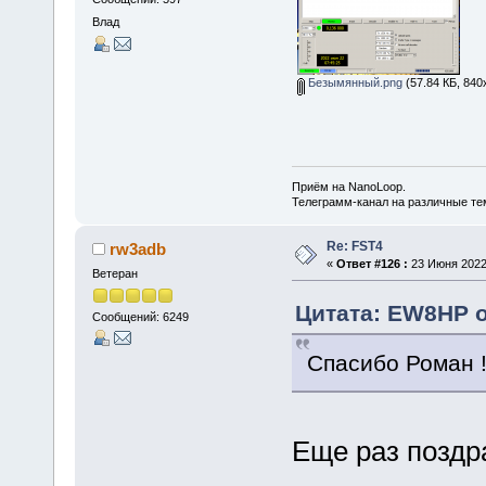
Влад
Безымянный.png
(57.84 КБ, 840
Приём на NanoLoop.
Телеграмм-канал на различные т
Re: FST4
rw3adb
«
Ответ #126 :
23 Июня 2022,
Ветеран
Цитата: EW8HP о
Сообщений: 6249
Спасибо Роман !
Еще раз поздр