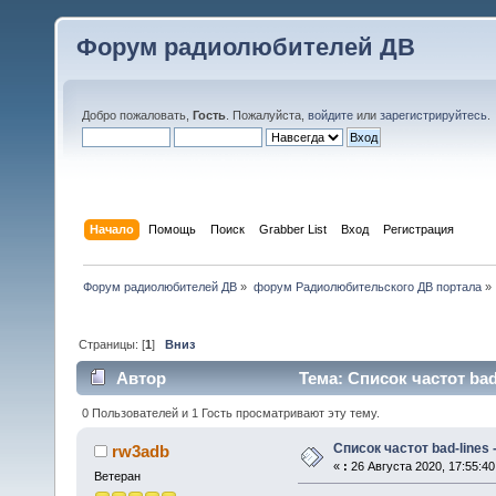
Форум радиолюбителей ДВ
Добро пожаловать,
Гость
. Пожалуйста,
войдите
или
зарегистрируйтесь
.
Начало
Помощь
Поиск
Grabber List
Вход
Регистрация
Форум радиолюбителей ДВ
»
форум Радиолюбительского ДВ портала
»
Страницы: [
1
]
Вниз
Автор
Тема: Список частот bad
0 Пользователей и 1 Гость просматривают эту тему.
Список частот bad-lines
rw3adb
«
:
26 Августа 2020, 17:55:40
Ветеран