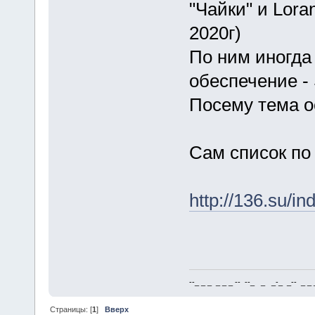
"Чайки" и Lora
2020г)
По ним иногда
обеспечение -
Посему тема о
Сам список по
http://136.su/
--_ _ _ _ _ _ -- --_ _ _-_ _-- _ _ _
Страницы: [
1
]
Вверх