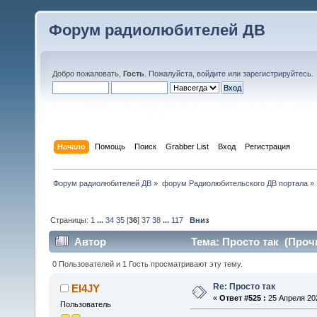
Форум радиолюбителей ДВ
Добро пожаловать,
Гость
. Пожалуйста,
войдите
или
зарегистрируйтесь
.
Начало
Помощь
Поиск
Grabber List
Вход
Регистрация
Форум радиолюбителей ДВ
»
форум Радиолюбительского ДВ портала
»
Страницы:
1
...
34
35
[
36
]
37
38
...
117
Вниз
Автор
Тема: Просто так (Прочи
0 Пользователей и 1 Гость просматривают эту тему.
Re: Просто так
EI4JY
«
Ответ #525 :
25 Апреля 202
Пользователь