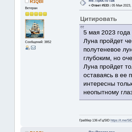
Re: Просто так
R1QBI
«
Ответ #533 :
05 Мая 2023, 
Ветеран
Цитировать
5 мая 2023 года
Луна пройдет че
Сообщений: 3852
полутеневое лун
глубоким, но оч
Луна пройдет то
оставаясь в ее 
интересны тольк
неопытному глаз
Граббер 136 кГц/SID
https://t.me/S