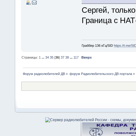
Сергей, только
Граница с НАТ-
Граббер 136 кГц/SID
https://t.me/S
Страницы:
1
...
34
35
[
36
]
37
38
...
117
Вверх
Форум радиолюбителей ДВ
»
форум Радиолюбительского ДВ портала
»