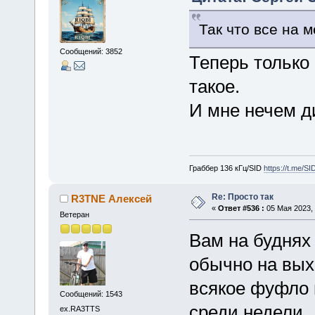
Так что все на м
Сообщений: 3852
Теперь только 
такое.
И мне нечем д
Граббер 136 кГц/SID
https://t.me/S
Re: Просто так
R3TNE Алексей
«
Ответ #536 :
05 Мая 2023, 
Ветеран
Вам на буднях 
обычно на вых
всякое фуфло 
Сообщений: 1543
среди недели.
ex.RA3TTS