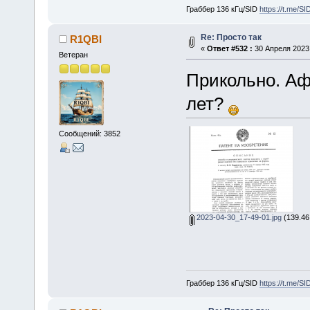
Граббер 136 кГц/SID
https://t.me/S
Re: Просто так
R1QBI
«
Ответ #532 :
30 Апреля 2023,
Ветеран
Прикольно. Аф
лет?
Сообщений: 3852
2023-04-30_17-49-01.jpg
(139.46
Граббер 136 кГц/SID
https://t.me/S