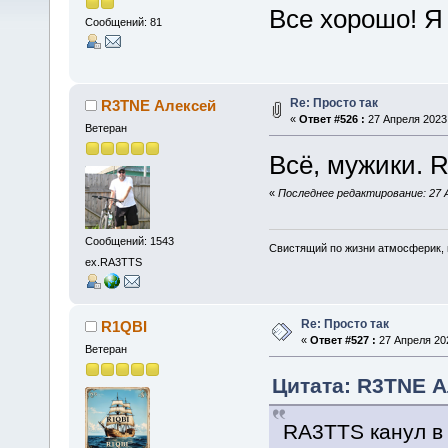
Все хорошо! 
Сообщений: 81
Re: Просто так
R3TNE Алексей
«
Ответ #526 :
27 Апреля 2023,
Ветеран
Всё, мужики. 
«
Последнее редактирование: 27 А
Сообщений: 1543
Свистящий по жизни атмосферик,
ex.RA3TTS
Re: Просто так
R1QBI
«
Ответ #527 :
27 Апреля 202
Ветеран
Цитата: R3TNE А
RA3TTS канул в 