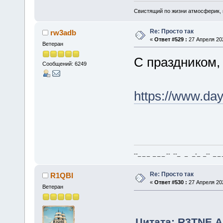
Свистящий по жизни атмосферик,
Re: Просто так
rw3adb
«
Ответ #529 :
27 Апреля 202
Ветеран
С праздником, 
Сообщений: 6249
https://www.da
--_ _ _ _ _ _ -- --_ _ _-_ _-- _ _ _
Re: Просто так
R1QBI
«
Ответ #530 :
27 Апреля 202
Ветеран
Цитата: R3TNE А