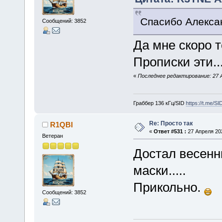
Спасибо Алексан
Сообщений: 3852
Да мне скоро т
Прописки эти...
«
Последнее редактирование: 27 
Граббер 136 кГц/SID
https://t.me/S
Re: Просто так
R1QBI
«
Ответ #531 :
27 Апреля 202
Ветеран
Достал весенню
маски.....
Прикольно.
Сообщений: 3852