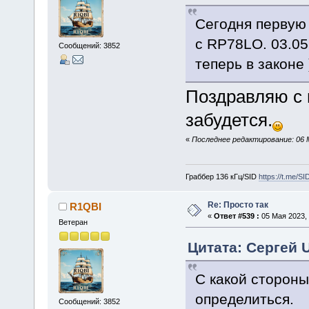
Сегодня первую 
с RP78LO. 03.05
Сообщений: 3852
теперь в законе 
Поздравляю с 
забудется.
«
Последнее редактирование: 06 
Граббер 136 кГц/SID
https://t.me/S
Re: Просто так
R1QBI
«
Ответ #539 :
05 Мая 2023, 
Ветеран
Цитата: Сергей 
С какой стороны
определиться.
Сообщений: 3852