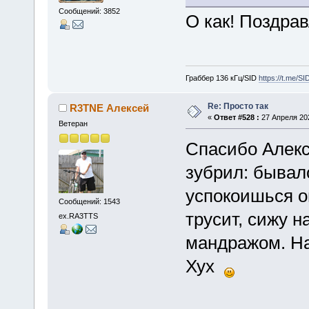
Сообщений: 3852
О как! Поздра
Граббер 136 кГц/SID
https://t.me/S
Re: Просто так
R3TNE Алексей
«
Ответ #528 :
27 Апреля 202
Ветеран
Спасибо Алекс
зубрил: бывал
успокоишься о
Сообщений: 1543
трусит, сижу н
ex.RA3TTS
мандражом. На
Хух