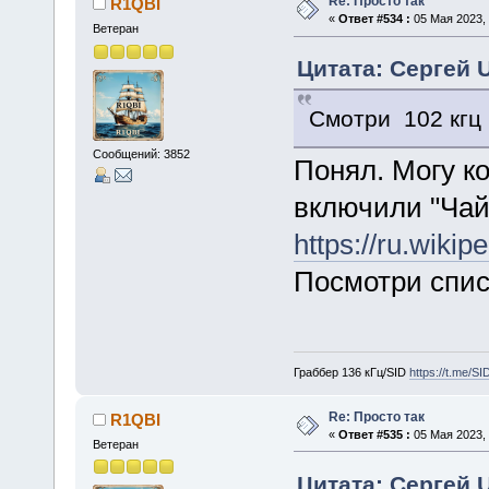
Re: Просто так
R1QBI
«
Ответ #534 :
05 Мая 2023, 
Ветеран
Цитата: Сергей 
Смотри 102 кгц
Сообщений: 3852
Понял. Могу к
включили "Чай
https://ru
Посмотри спис
Граббер 136 кГц/SID
https://t.me/S
Re: Просто так
R1QBI
«
Ответ #535 :
05 Мая 2023, 
Ветеран
Цитата: Сергей 