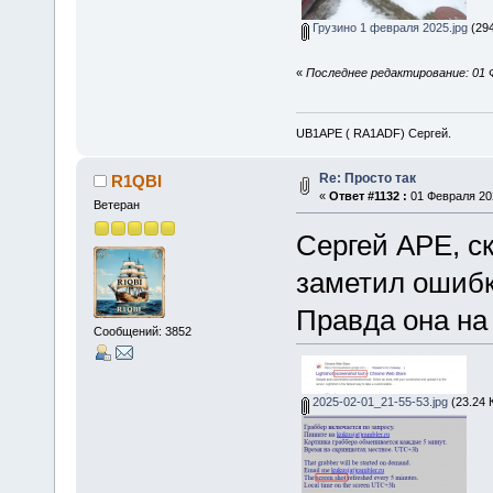
Грузино 1 февраля 2025.jpg
(294
«
Последнее редактирование: 01 
UB1APE ( RA1ADF) Сергей.
Re: Просто так
R1QBI
«
Ответ #1132 :
01 Февраля 202
Ветеран
Сергей APE, ск
заметил ошибк
Правда она на
Сообщений: 3852
2025-02-01_21-55-53.jpg
(23.24 