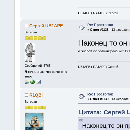
UB1APE ( RA1ADF) Сергей.
Re: Просто так
Сергей UB1APE
«
Ответ #1138 :
13 Февраля 2
Ветеран
Наконец то он
«
Последнее редактирование: 13 
Сообщений: 6765
UB1APE ( RA1ADF) Сергей.
Я точно знаю, что ни чего не
знаю
Re: Просто так
R1QBI
«
Ответ #1139 :
13 Февраля 2
Ветеран
Цитата: Сергей 
Наконец то он п