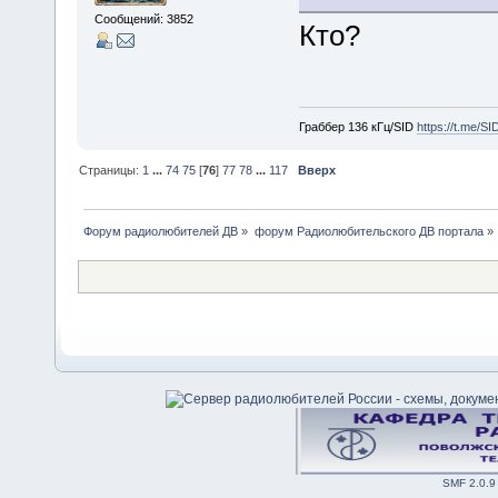
Сообщений: 3852
Кто?
Граббер 136 кГц/SID
https://t.me/S
Страницы:
1
...
74
75
[
76
]
77
78
...
117
Вверх
Форум радиолюбителей ДВ
»
форум Радиолюбительского ДВ портала
»
SMF 2.0.9