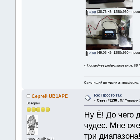
a.jpg
(38.76 КБ, 1280x960 - прос
b.jpg
(49.03 КБ, 1280x960 - прос
«
Последнее редактирование: 08 
Свистящий по жизни атмосферик,
Re: Просто так
Сергей UB1APE
«
Ответ #1136 :
07 Февраля 2
Ветеран
Ну Ё! До чего 
чудес. Мне оч
три диапазона
Сообщений: 6765