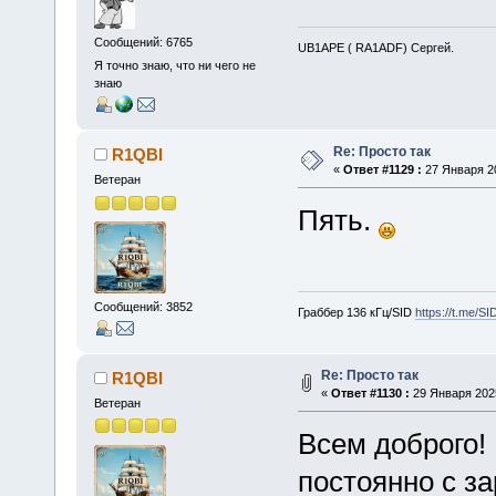
Сообщений: 6765
UB1APE ( RA1ADF) Сергей.
Я точно знаю, что ни чего не
знаю
Re: Просто так
R1QBI
«
Ответ #1129 :
27 Января 20
Ветеран
Пять.
Сообщений: 3852
Граббер 136 кГц/SID
https://t.me/S
Re: Просто так
R1QBI
«
Ответ #1130 :
29 Января 2025
Ветеран
Всем доброго!
постоянно с з