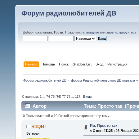
Форум радиолюбителей ДВ
Добро пожаловать,
Гость
. Пожалуйста,
войдите
или
зарегистрируйтесь
.
Начало
Помощь
Поиск
Grabber List
Вход
Регистрация
Форум радиолюбителей ДВ
»
форум Радиолюбительского ДВ портала
»
Страницы:
1
...
74
75
[
76
]
77
78
...
117
Вниз
Автор
Тема: Просто так (Прочи
0 Пользователей и 10 Гостей просматривают эту тему.
Re: Просто так
R1QBI
«
Ответ #1125 :
26 Января 2025
Ветеран