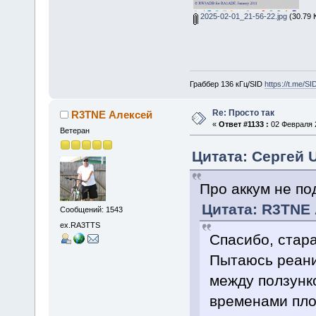
2025-02-01_21-56-22.jpg
(30.79 
Граббер 136 кГц/SID
https://t.me/S
Re: Просто так
R3TNE Алексей
«
Ответ #1133 :
02 Февраля 2
Ветеран
Цитата: Сергей 
Про аккум не по
Цитата: R3TNE 
Сообщений: 1543
ex.RA3TTS
Спасибо, стар
Пытаюсь реани
между ползунк
временами пло