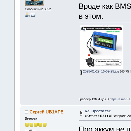
Вроде как BMS
Сообщений: 3852
в этом.
2025-01-29_15-59-25.jpg
(46.75 
Граббер 136 кГц/SID
https://t.me/S
Re: Просто так
Сергей UB1APE
«
Ответ #1131 :
01 Февраля 202
Ветеран
Про аккум не п