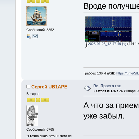
Вроде получше
Сообщений: 3852
2025-01-26_12-47-49.jpg
(444.1 
Граббер 136 кГц/SID
https://t.me/S
Re: Просто так
Сергей UB1APE
«
Ответ #1126 :
26 Января 20
Ветеран
А что за прием
уже забыл.
Сообщений: 6765
Я точно знаю, что ни чего не