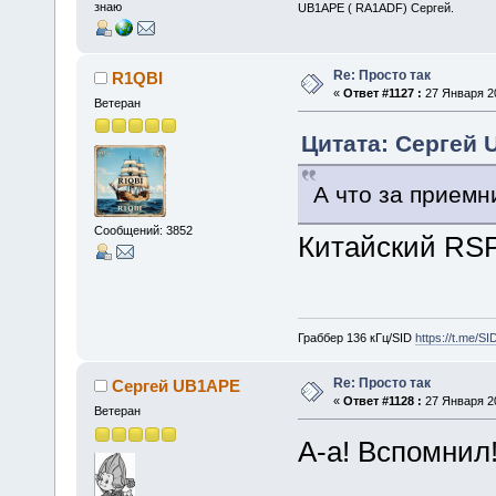
знаю
UB1APE ( RA1ADF) Сергей.
Re: Просто так
R1QBI
«
Ответ #1127 :
27 Января 20
Ветеран
Цитата: Сергей 
А что за приемн
Сообщений: 3852
Китайский RSP
Граббер 136 кГц/SID
https://t.me/S
Re: Просто так
Сергей UB1APE
«
Ответ #1128 :
27 Января 20
Ветеран
А-а! Вспомнил!