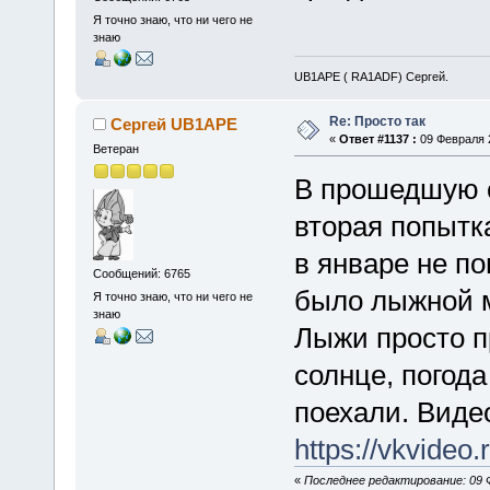
Я точно знаю, что ни чего не
знаю
UB1APE ( RA1ADF) Сергей.
Re: Просто так
Сергей UB1APE
«
Ответ #1137 :
09 Февраля 2
Ветеран
В прошедшую с
вторая попытк
в январе не п
Сообщений: 6765
было лыжной м
Я точно знаю, что ни чего не
знаю
Лыжи просто п
солнце, погод
поехали. Видео
https://vkvide
«
Последнее редактирование: 09 