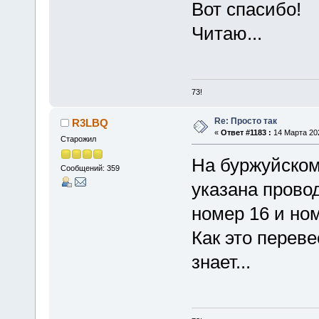
Вот спасибо!
Читаю...
73!
Re: Просто так
R3LBQ
«
Ответ #1183 :
14 Марта 202
Старожил
На буржуйском
Сообщений: 359
указана прово
номер 16 и но
Как это переве
знает...