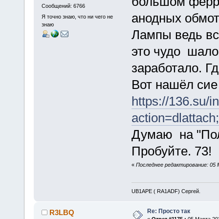
большом ферри
Сообщений: 6766
анодных обмото
Я точно знаю, что ни чего не
знаю
Лампы ведь вс
это чудо шало
заработало. Гд
Вот нашёл сие
https://136.su/
action=dlattach
Думаю на "Пол
Пробуйте. 73!
«
Последнее редактирование: 05 
UB1APE ( RA1ADF) Сергей.
Re: Просто так
R3LBQ