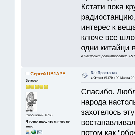
Кстати пока кр
радиостанцию
интерес к вещ
ключе все шло
одни китайци 
«
Последнее редактирование: 09 
Re: Просто так
Сергей UB1APE
«
Ответ #1179 :
09 Марта 202
Ветеран
Спасибо. Любл
народа настол
захотелось эту
Сообщений: 6766
востанавливал
Я точно знаю, что ни чего не
знаю
потом как "об