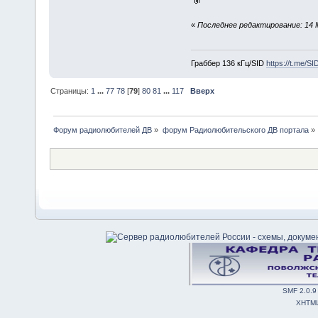
«
Последнее редактирование: 14 
Граббер 136 кГц/SID
https://t.me/S
Страницы:
1
...
77
78
[
79
]
80
81
...
117
Вверх
Форум радиолюбителей ДВ
»
форум Радиолюбительского ДВ портала
»
SMF 2.0.9
XHTM