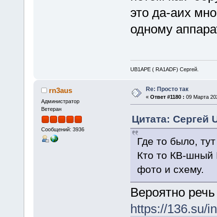
это да-аих мн
одному аппара
UB1APE ( RA1ADF) Сергей.
Re: Просто так
rn3aus
«
Ответ #1180 :
09 Марта 202
Администратор
Ветеран
Цитата: Сергей 
Сообщений: 3936
Где то было, тут
Кто то КВ-шный 
фото и схему.
Вероятно речь
https://136.su/i