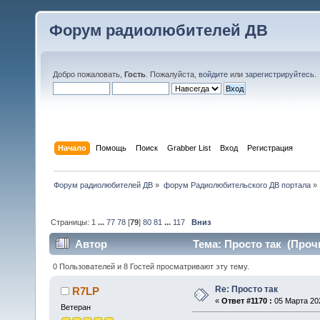
Форум радиолюбителей ДВ
Добро пожаловать,
Гость
. Пожалуйста,
войдите
или
зарегистрируйтесь
.
Начало
Помощь
Поиск
Grabber List
Вход
Регистрация
Форум радиолюбителей ДВ
»
форум Радиолюбительского ДВ портала
»
Страницы:
1
...
77
78
[
79
]
80
81
...
117
Вниз
Автор
Тема: Просто так (Прочи
0 Пользователей и 8 Гостей просматривают эту тему.
Re: Просто так
R7LP
«
Ответ #1170 :
05 Марта 202
Ветеран