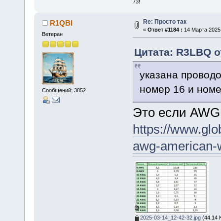
73!
Re: Просто так
R1QBI
«
Ответ #1184 :
14 Марта 2025,
Ветеран
Цитата: R3LBQ от
указана провод
номер 16 и номе
Сообщений: 3852
Это если AWG
https://www.glo
awg-american-w
2025-03-14_12-42-32.jpg
(44.14 