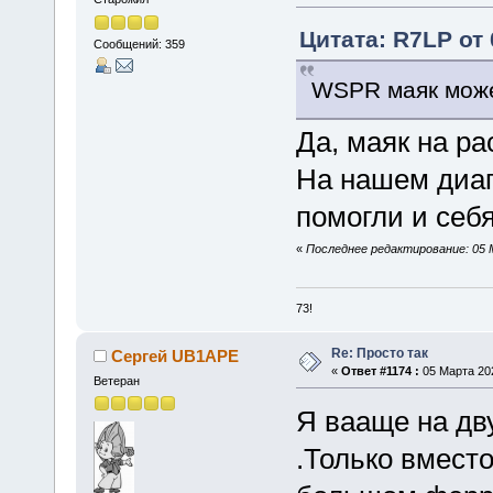
Цитата: R7LP от 
Сообщений: 359
WSPR маяк може
Да, маяк на ра
На нашем диап
помогли и себ
«
Последнее редактирование: 05 
73!
Re: Просто так
Сергей UB1APE
«
Ответ #1174 :
05 Марта 202
Ветеран
Я вааще на дв
.Только вместо