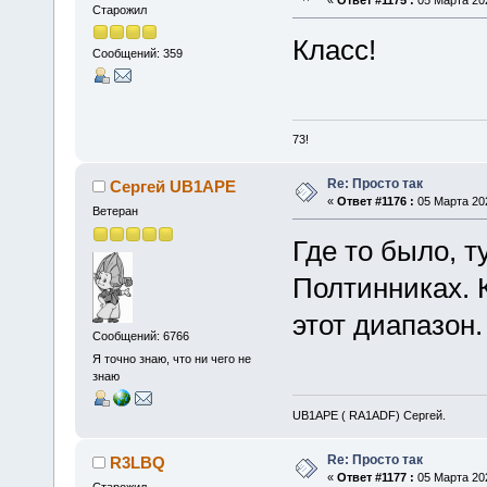
«
Ответ #1175 :
05 Марта 202
Старожил
Класс!
Сообщений: 359
73!
Re: Просто так
Сергей UB1APE
«
Ответ #1176 :
05 Марта 202
Ветеран
Где то было, т
Полтинниках. 
этот диапазон.
Сообщений: 6766
Я точно знаю, что ни чего не
знаю
UB1APE ( RA1ADF) Сергей.
Re: Просто так
R3LBQ
«
Ответ #1177 :
05 Марта 202
Старожил