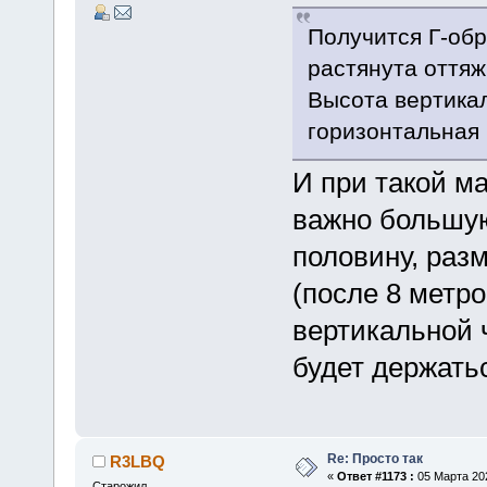
Получится Г-обр
растянута оттяж
Высота вертикал
горизонтальная 
И при такой м
важно большую
половину, разм
(после 8 метро
вертикальной 
будет держать
Re: Просто так
R3LBQ
«
Ответ #1173 :
05 Марта 202
Старожил