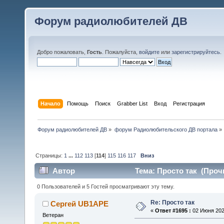
Форум радиолюбителей ДВ
Добро пожаловать,
Гость
. Пожалуйста,
войдите
или
зарегистрируйтесь
.
Начало
Помощь
Поиск
Grabber List
Вход
Регистрация
Форум радиолюбителей ДВ
»
форум Радиолюбительского ДВ портала
»
Страницы:
1
...
112
113
[
114
]
115
116
117
Вниз
Автор
Тема: Просто так (Прочи
0 Пользователей и 5 Гостей просматривают эту тему.
Re: Просто так
Сергей UB1APE
«
Ответ #1695 :
02 Июня 2026
Ветеран