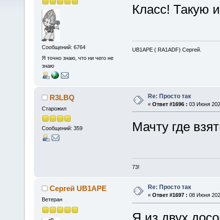
Класс! Такую и
Сообщений: 6764
UB1APE ( RA1ADF) Сергей.
Я точно знаю, что ни чего не
знаю
Re: Просто так
R3LBQ
«
Ответ #1696 :
03 Июня 2026
Старожил
Мачту где взя
Сообщений: 359
73!
Re: Просто так
Сергей UB1APE
«
Ответ #1697 :
08 Июня 2026
Ветеран
Я из двух досо