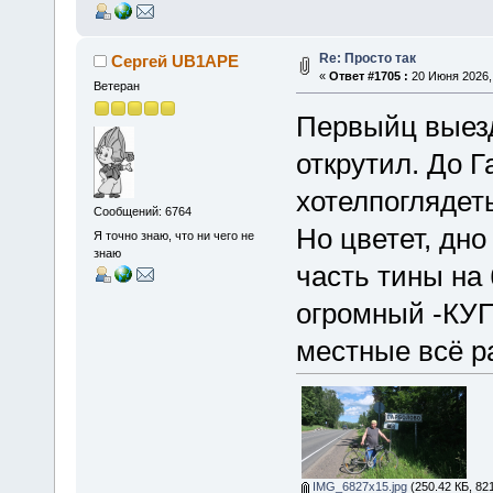
Re: Просто так
Сергей UB1APE
«
Ответ #1705 :
20 Июня 2026, 
Ветеран
Первыйц выезд
открутил. До Г
хотелпоглядеть
Сообщений: 6764
Но цветет, дно
Я точно знаю, что ни чего не
знаю
часть тины на 
огромный -КУ
местные всё р
IMG_6827x15.jpg
(250.42 КБ, 82