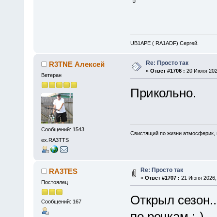
UB1APE ( RA1ADF) Сергей.
Re: Просто так
R3TNE Алексей
«
Ответ #1706 :
20 Июня 2026
Ветеран
Прикольно.
Сообщений: 1543
Свистящий по жизни атмосферик,
ex.RA3TTS
Re: Просто так
RA3TES
«
Ответ #1707 :
21 Июня 2026, 
Постоялец
Открыл сезон.
Сообщений: 167
по речкам :-)