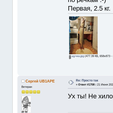
Первая, 2.5 кг.
щучка.jpg
(477.39 КБ, 658x873 -
Re: Просто так
Сергей UB1APE
«
Ответ #1708 :
21 Июня 2026
Ветеран
Ух ты! Не хило