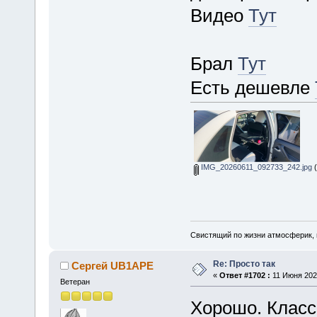
Видео
Тут
Брал
Тут
Есть дешевле
IMG_20260611_092733_242.jpg
(
Свистящий по жизни атмосферик,
Re: Просто так
Сергей UB1APE
«
Ответ #1702 :
11 Июня 2026
Ветеран
Хорошо. Класс