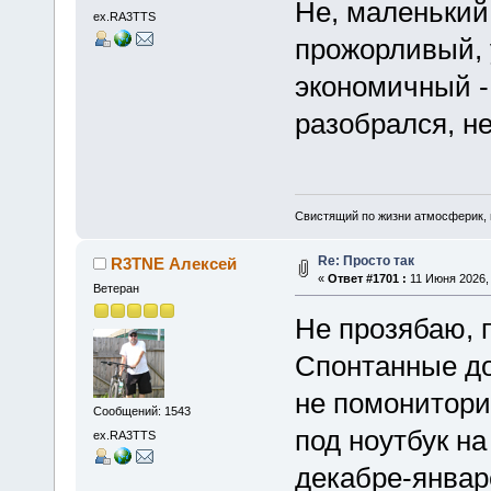
Не, маленький,
ex.RA3TTS
прожорливый, 
экономичный - 
разобрался, не
Свистящий по жизни атмосферик,
Re: Просто так
R3TNE Алексей
«
Ответ #1701 :
11 Июня 2026, 
Ветеран
Не прозябаю, 
Спонтанные до
не помонитори
Сообщений: 1543
под ноутбук н
ex.RA3TTS
декабре-январе