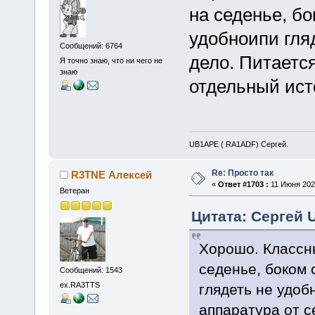
на седенье, бо
удобноипи гляд
Сообщений: 6764
дело. Питается
Я точно знаю, что ни чего не
знаю
отдельный ист
UB1APE ( RA1ADF) Сергей.
Re: Просто так
R3TNE Алексей
«
Ответ #1703 :
11 Июня 2026
Ветеран
Цитата: Сергей 
Хорошо. Классны
седенье, боком 
Сообщений: 1543
ex.RA3TTS
глядеть не удоб
аппаратура от с