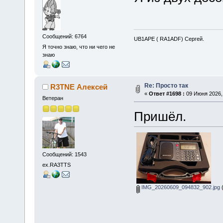
Сообщений: 6764
UB1APE ( RA1ADF) Сергей.
Я точно знаю, что ни чего не
знаю
Re: Просто так
R3TNE Алексей
«
Ответ #1698 :
09 Июня 2026, 
Ветеран
Пришёл.
Сообщений: 1543
ex.RA3TTS
IMG_20260609_094832_902.jpg
(