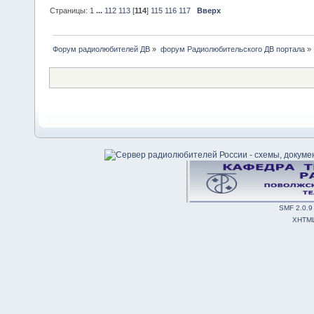
Страницы:
1
...
112
113
[
114
]
115
116
117
Вверх
Форум радиолюбителей ДВ
»
форум Радиолюбительского ДВ портала
»
SMF 2.0.9
XHTM