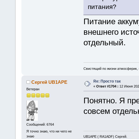
питания?
Питание аккуму
внешнего исто
отдельный.
Свистящий по жизни атмосферик,
Re: Просто так
Сергей UB1APE
«
Ответ #1704 :
12 Июня 2026
Ветеран
Понятно. Я пр
совсем отдель
Сообщений: 6764
Я точно знаю, что ни чего не
знаю
UB1APE ( RA1ADF) Сергей.