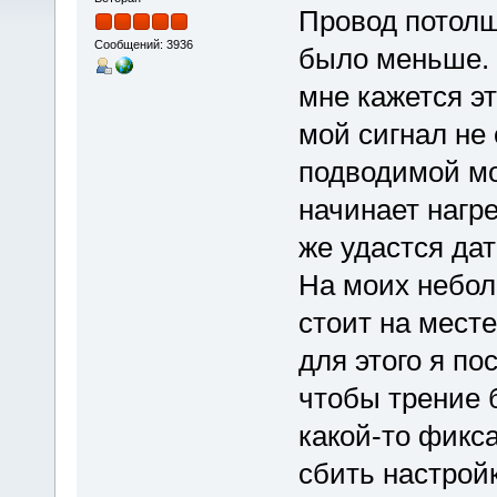
Провод потолщ
Сообщений: 3936
было меньше. 
мне кажется э
мой сигнал не 
подводимой мо
начинает нагре
же удастся дат
На моих небол
стоит на месте
для этого я п
чтобы трение 
какой-то фикс
сбить настройк