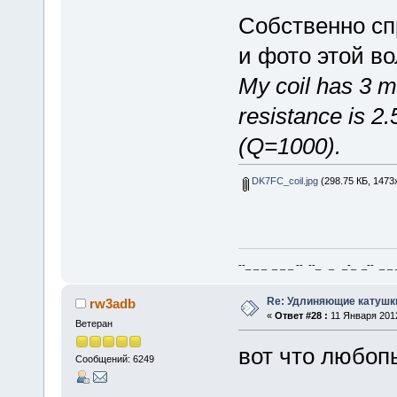
Собственно сп
и фото этой в
My coil has 3 
resistance is 2
(Q=1000).
DK7FC_coil.jpg
(298.75 КБ, 1473
--_ _ _ _ _ _ -- --_ _ _-_ _-- _ _ _
Re: Удлиняющие катушк
rw3adb
«
Ответ #28 :
11 Января 2012
Ветеран
вот что любопы
Сообщений: 6249