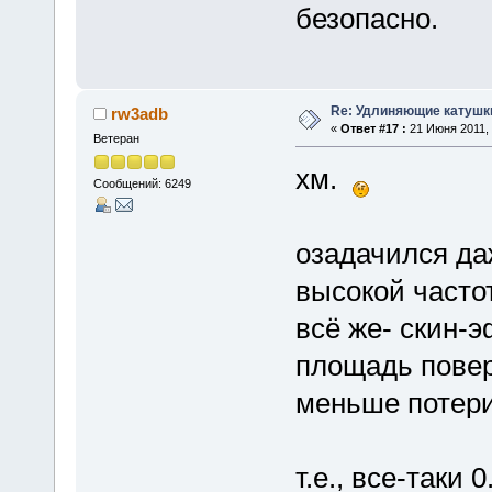
безопасно.
Re: Удлиняющие катушк
rw3adb
«
Ответ #17 :
21 Июня 2011, 
Ветеран
хм.
Сообщений: 6249
озадачился да
высокой часто
всё же- скин-э
площадь повер
меньше потери
т.е., все-таки