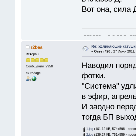
Вот она, сила 
--_ _ _ _ _ _ -- --_ _ _-_ _-- _ _ _
Re: Удлиняющие катушк
r2bas
«
Ответ #20 :
27 Июня 2011, 
Ветеран
Наводил поряд
Сообщений: 2958
ex rn3agc
фотки.
"Система" удл
в эфир, апрел
И заодно пере
тогда БП выхо
1.jpg
(101.12 КБ, 574x598 - прос
2.jpg
(139.27 КБ, 751x559 - прос