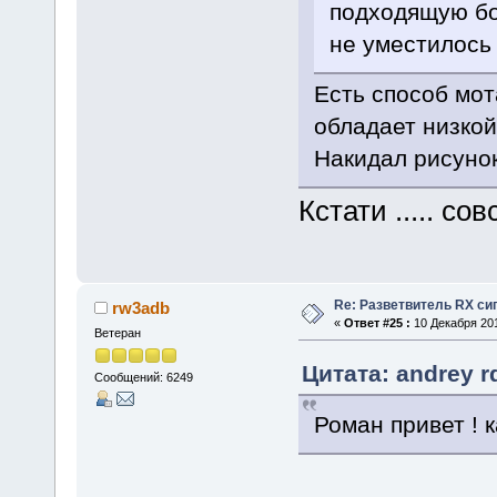
подходящую бо
не уместилось
Есть способ мот
обладает низкой
Накидал рисунок
Кстати ..... с
Re: Разветвитель RX си
rw3adb
«
Ответ #25 :
10 Декабря 201
Ветеран
Цитата: andrey r
Сообщений: 6249
Роман привет ! 