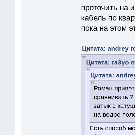
проточить на и
кабель по квар
пока на этом э
Цитата: andrey r
Цитата: ra3yo о
Цитата: andre
Роман привет
сравнивать ? 
затык с кату
на ведре пол
Есть способ мо