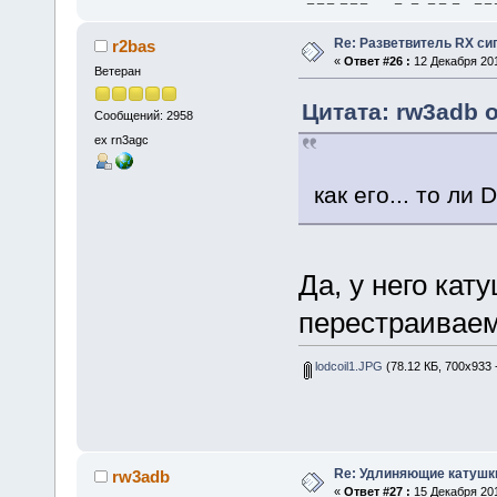
Re: Разветвитель RX си
r2bas
«
Ответ #26 :
12 Декабря 201
Ветеран
Цитата: rw3adb о
Сообщений: 2958
ex rn3agc
как его... то ли
Да, у него кат
перестраиваем
lodcoil1.JPG
(78.12 КБ, 700x933 
Re: Удлиняющие катушк
rw3adb
«
Ответ #27 :
15 Декабря 201