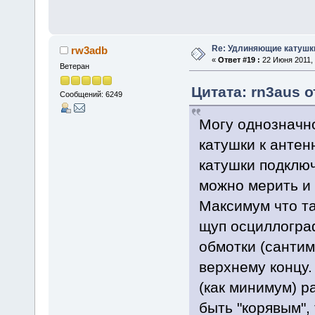
Re: Удлиняющие катушк
rw3adb
«
Ответ #19 :
22 Июня 2011, 
Ветеран
Цитата: rn3aus о
Сообщений: 6249
Могу однозначн
катушки к антен
катушки подключ
можно мерить и
Максимум что та
щуп осциллогра
обмотки (санти
верхнему концу.
(как минимум) р
быть "корявым", 