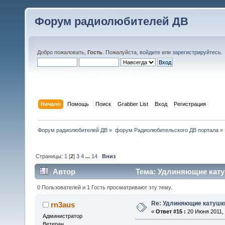
Форум радиолюбителей ДВ
Добро пожаловать,
Гость
. Пожалуйста,
войдите
или
зарегистрируйтесь
.
Начало
Помощь
Поиск
Grabber List
Вход
Регистрация
Форум радиолюбителей ДВ
»
форум Радиолюбительского ДВ портала
»
Страницы:
1
[
2
]
3
4
...
14
Вниз
Автор
Тема: Удлиняющие катуш
0 Пользователей и 1 Гость просматривают эту тему.
Re: Удлиняющие катушк
rn3aus
«
Ответ #15 :
20 Июня 2011, 
Администратор
Ветеран