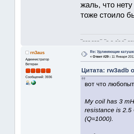
жаль, что нету
тоже стоило б
--_ _ _ _ _ _ -- --_ _ _-_ _-- _ _ _
Re: Удлиняющие катушк
rn3aus
«
Ответ #29 :
11 Января 2012
Администратор
Ветеран
Цитата: rw3adb о
Сообщений: 3936
вот что любопыт
My coil has 3 m
resistance is 2.
(Q=1000).