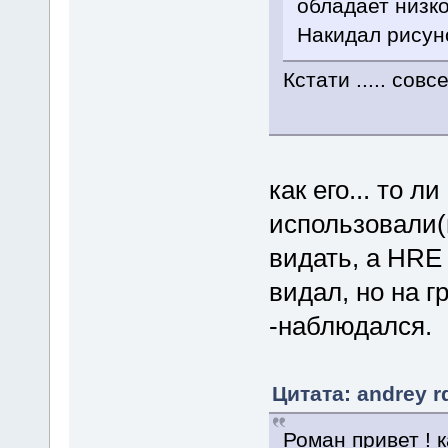
обладает низк
Накидал рисуно
Кстати ..... сов
как его... то 
использовали(
видать, а HRE 
видал, но на 
-наблюдался.
Цитата: andrey r
Роман привет ! 