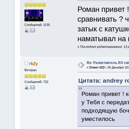
Роман привет 
сравнивать ? ч
Сообщений: 1135
затык с катуш
наматывал на 
«
Последнее редактирование: 13 Де
Re: Разветвитель RX си
rk2y
«
Ответ #23 :
09 Декабря 201
Ветеран
Цитата: andrey r
Сообщений: 732
Роман привет ! 
у Тебя с переда
подходящую боч
уместилось