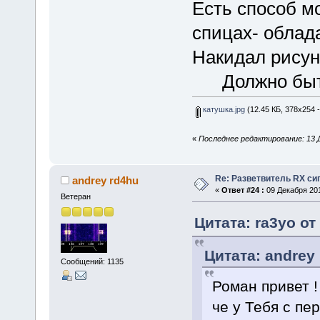
Есть способ мо
спицах- облад
Накидал рисуно
Должно быть 
катушка.jpg
(12.45 КБ, 378x254 
«
Последнее редактирование: 13 Д
Re: Разветвитель RX си
andrey rd4hu
«
Ответ #24 :
09 Декабря 201
Ветеран
Цитата: ra3yo от
Цитата: andrey 
Сообщений: 1135
Роман привет !
че у Тебя с пе