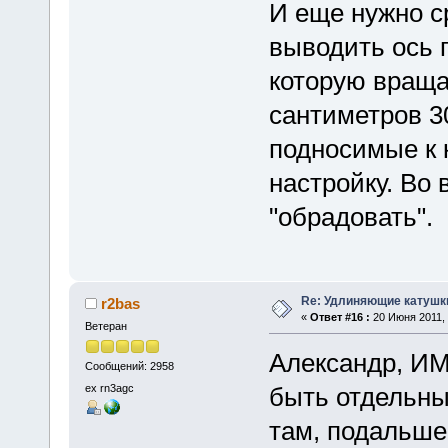
И еще нужно ср
выводить ось 
которую враща
сантиметров 30
подносимые к 
настройку. Во 
"обрадовать".
Re: Удлиняющие катушк
r2bas
«
Ответ #16 :
20 Июня 2011, 
Ветеран
Александр, ИМ
Сообщений: 2958
ex rn3agc
быть отдельны
там, подальше.