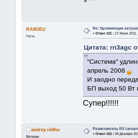
Re: Удлиняющие катушк
RA9OEU
«
Ответ #21 :
27 Июня 2011, 
Гость
Цитата: rn3agc о
"Система" удлин
апрель 2008
И заодно перед
БП выход 50 Вт 
Супер!!!!!!
Разветвитель RX сигнал
andrey rd4hu
«
Ответ #22 :
09 Декабря 201
Ветеран