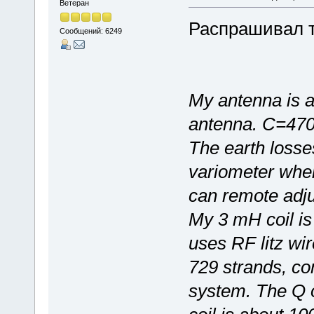
Ветеран
Распрашивал т
Сообщений: 6249
My antenna is 
antenna. C=47
The earth losse
variometer wher
can remote adju
My 3 mH coil i
uses RF litz wir
729 strands, co
system. The Q o