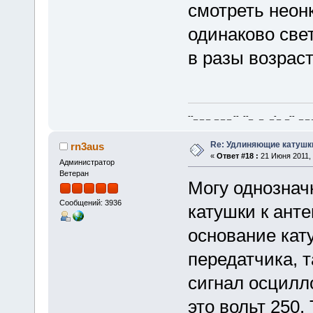
смотреть неон
одинаково све
в разы возрас
--_ _ _ _ _ _ -- --_ _ _-_ _-- _ _ _
Re: Удлиняющие катушк
rn3aus
«
Ответ #18 :
21 Июня 2011, 
Администратор
Ветеран
Могу однознач
Сообщений: 3936
катушки к анте
основание кат
передатчика, 
сигнал осцилл
это вольт 250