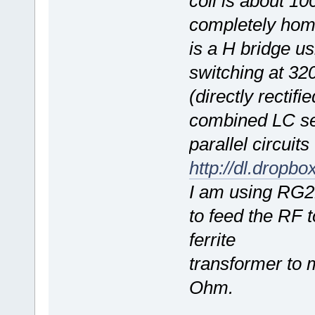
coil is about 1
completely ho
is a H bridge 
switching at 3
(directly rectif
combined LC se
parallel circuits
http://dl.drop
I am using RG2
to feed the RF t
ferrite
transformer to 
Ohm.