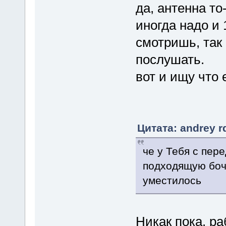
да, антенна то-
иногда надо и 
смотришь, так
послушать.
вот и ищу что 
Цитата: andrey r
че у Тебя с пере
подходящую боч
уместилось
Никак пока. р