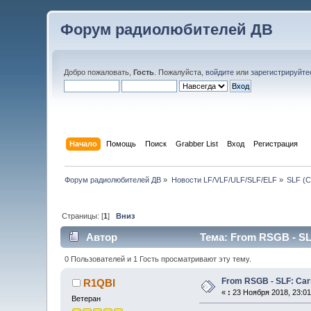
Форум радиолюбителей ДВ
Добро пожаловать,
Гость
. Пожалуйста,
войдите
или
зарегистрируйте
Начало
Помощь
Поиск
Grabber List
Вход
Регистрация
Форум радиолюбителей ДВ
»
Новости LF/VLF/ULF/SLF/ELF
»
SLF (С
Страницы: [
1
]
Вниз
Автор
Тема: From RSGB - SLF
0 Пользователей и 1 Гость просматривают эту тему.
From RSGB - SLF: Carr
R1QBI
«
:
23 Ноября 2018, 23:01
Ветеран