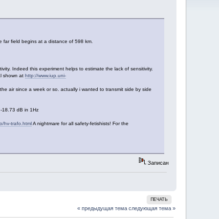
far field begins at a distance of 598 km.
ity. Indeed this experiment helps to estimate the lack of sensitivity.
al shown at
http://www.iup.uni-
he air since a week or so. actually i wanted to transmit side by side
, -18.73 dB in 1Hz
o/hv-trafo.html
A nightmare for all safety-fetishists! For the
Записан
ПЕЧАТЬ
« предыдущая тема
следующая тема »