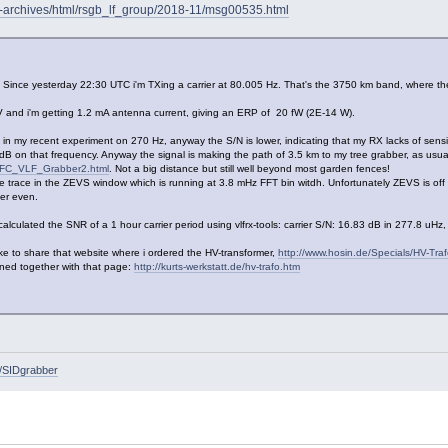
up-archives/html/rsgb_lf_group/2018-11/msg00535.html
Since yesterday 22:30 UTC i'm TXing a carrier at 80.005 Hz. That's the 3750 km band, where the 
V and i'm getting 1.2 mA antenna current, giving an ERP of 20 fW (2E-14 W).
in my recent experiment on 270 Hz, anyway the S/N is lower, indicating that my RX lacks of sensitiv
 dB on that frequency. Anyway the signal is making the path of 3.5 km to my tree grabber, as usu
K7FC_VLF_Grabber2.html
. Not a big distance but still well beyond most garden fences!
le trace in the ZEVS window which is running at 3.8 mHz FFT bin witdh. Unfortunately ZEVS is off t
er even.
 calculated the SNR of a 1 hour carrier period using vlfrx-tools: carrier S/N: 16.83 dB in 277.8 uHz
ike to share that website where i ordered the HV-transformer,
http://www.hosin.de/Specials/HV-Traf
ned together with that page:
http://kurts-werkstatt.de/hv-trafo.htm
e/SIDgrabber