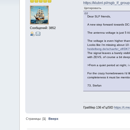
https://klubnl.pl/rsgb_lf_gro
Цитировать
Dear SLF friends,
A new step forward towards DC: 
Сообщений: 3852
The antenna voltage is just 5 k
The voltage is even higher than 
Looks like i'm missing about 10
heidelberg.de/schaefer_vlf/D
The signal leaves a barely visib
with ZEVS, of course a bit deep
>From a quiet period at night, i
For the crazy homebrewers i'd l
completeness it must be mentio
73, Stefan
Граббер 136 кГц/SID
https://t.m
Страницы: [
1
]
Вверх