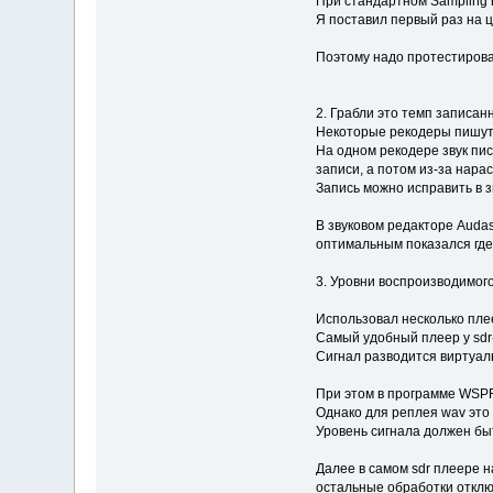
При стандартном Sampling rat
Я поставил первый раз на ц
Поэтому надо протестирова
2. Грабли это темп записан
Некоторые рекодеры пишут
На одном рекодере звук пис
записи, а потом из-за нара
Запись можно исправить в з
В звуковом редакторе Auda
оптимальным показался где-
3. Уровни воспроизводимого
Использовал несколько плее
Самый удобный плеер у sdr-
Сигнал разводится виртуал
При этом в программе WSPRX
Однако для реплея wav это 
Уровень сигнала должен быт
Далее в самом sdr плеере н
остальные обработки отклю