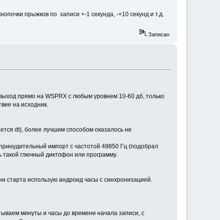
нопочки прыжков по записи +-1 секунда, -+10 секунд и т.д.
Записан
ь выход прямо на WSPRX с любым уровнем 10-60 дб, только
твие на исходник.
ется dt), более лучшим способом оказалось не
 принудительный импорт с частотой 49850 Гц (подобрал
ь такой глючный диктофон или программу.
ни старта использую андроид часы с синхронизацией.
ываем минуты и часы до времени начала записи, с