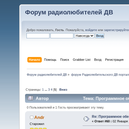
Форум радиолюбителей ДВ
Добро пожаловать,
Гость
. Пожалуйста,
войдите
или
зарегистрируйте
Начало
Помощь
Поиск
Grabber List
Вход
Регистрация
Форум радиолюбителей ДВ
»
форум Радиолюбительского ДВ портал
Страницы:
1
...
3
4
[
5
]
Вниз
Автор
Тема: Программное об
0 Пользователей и 1 Гость просматривают эту тему.
Re: Программное обе
Andr
«
Ответ #60 :
02 Января 2
Старожил