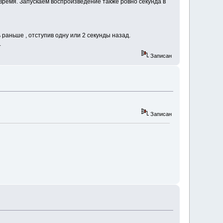
е время. Запускаем воспроизведение также ровно секунда в
 раньше , отступив одну или 2 секунды назад.
.
Записан
Записан