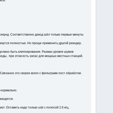
писи.
 секунд. Соответственно декод шёл только первые минуты
лекутся полностью. Но проще применить другой рекодер.
 должно быть клиппирования. Размах уровня шумов
екоды, при этом есть запас для мощных местных станций.
 Связанно это скорее всего с фильтрами пост обработки.
е нормально.
екодятся.
т. Оставить надо только usb с полосой 2.6 кгц,