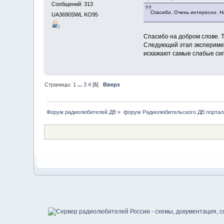
Сообщений: 313
Спасибо. Очень интересно. Н
UA3690SWL KO95
Спасибо на добром слове. 
Следующий этап эксперимен
искажают самые слабые сигн
Страницы:
1
...
3
4
[
5
]
Вверх
Форум радиолюбителей ДВ
»
форум Радиолюбительского ДВ портал