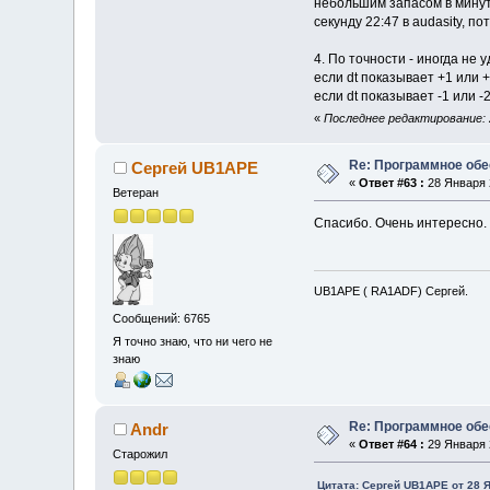
небольшим запасом в минуту
секунду 22:47 в audasity, п
4. По точности - иногда не 
если dt показывает +1 или +
если dt показывает -1 или -
«
Последнее редактирование: 2
Re: Программное обе
Сергей UB1APE
«
Ответ #63 :
28 Января 2
Ветеран
Спасибо. Очень интересно. 
UB1APE ( RA1ADF) Сергей.
Сообщений: 6765
Я точно знаю, что ни чего не
знаю
Re: Программное обе
Andr
«
Ответ #64 :
29 Января 2
Старожил
Цитата: Сергей UB1APE от 28 Я