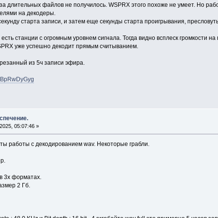
за длительных файлов не получилось. WSPRX этого похоже не умеет. Но рабо
елями на декодеры.
секунду старта записи, и затем еще секунды старта проигрывания, преслову
 есть станции с огромным уровнем сигнала. Тогда видно всплеск громкости на
SPRX уже успешно декодит прямым считыванием.
ырезанный из 5ч записи эфира.
yc1BpRwDyGyg
спечение.
025, 05:07:46 »
ы работы с декодированием wav. Некоторые грабли.
ер.
в 3х форматах.
азмер 2 Гб.