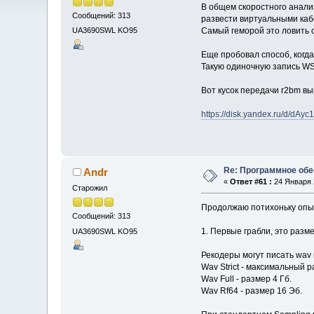
В общем скоростного анали
Сообщений: 313
развести виртуальными каб
Самый геморой это ловить 
UA3690SWL KO95
Еще пробовал способ, когда
Такую одиночную запись W
Вот кусок передачи r2bm в
https://disk.yandex.ru/d/dA
Re: Программное обе
Andr
«
Ответ #61 :
24 Января 2
Старожил
Продолжаю потихоньку опыт
Сообщений: 313
1. Первые грабли, это разм
UA3690SWL KO95
Рекодеры могут писать wav 
Wav Strict - максимальный р
Wav Full - размер 4 Гб.
Wav Rf64 - размер 16 Эб.