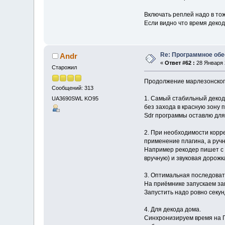
Включать реплей надо в тоже
Если видно что время декод
Re: Программное обе
Andr
«
Ответ #62 :
28 Января 2
Старожил
Продолжение марлезонског
Сообщений: 313
1. Самый стабильный декод 
UA3690SWL KO95
без захода в красную зону 
Sdr программы оставлю для
2. При необходимости корре
применение плагина, а руч
Например рекодер пишет с 
вручную) и звуковая дорож
3. Оптимальная последоват
На приёмнике запускаем за
Запустить надо ровно секун
4. Для декода дома.
Синхронизируем время на П