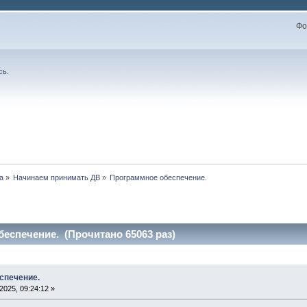
Фо
сь
.
а
»
Начинаем принимать ДВ
»
Программное обеспечение. 
еспечение. (Прочитано 65063 раз)
спечение.
025, 09:24:12 »