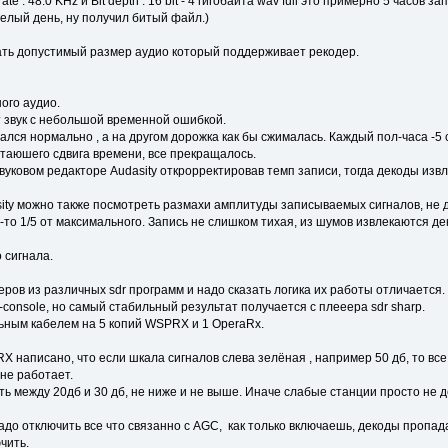
e : 48.0 KHz и Bit depth : 16 bit - 4 гигобайта wav full это примерно 5 часов за
елый день, ну получил битый файл.)
ть допустимый размер аудио который поддерживает рекодер.
ного аудио.
 звук с небольшой временной ошибкой.
ался нормально , а на другом дорожка как бы сжималась. Каждый пол-часа -5
стаюшего сдвига времени, все прекращалось.
вуковом редакторе Audasity открорректировав темп записи, тогда декоды изв
sity можно также посмотреть размахи амплитуды записываемых сигналов, не
то 1/5 от максимального. Запись не слишком тихая, из шумов извлекаются д
 сигнала.
ров из различных sdr программ и надо сказать логика их работы отличается.
console, но самый стабильный результат получается с плееера sdr sharp.
ьным кабелем на 5 копий WSPRX и 1 OperaRx.
 написано, что если шкала сигналов слева зелёная , например 50 дб, то вс
не работает.
ь между 20дб и 30 дб, не ниже и не выше. Иначе слабые станции просто не д
адо отключить все что связанно с AGC, как только включаешь, декоды пропадаю
чить.