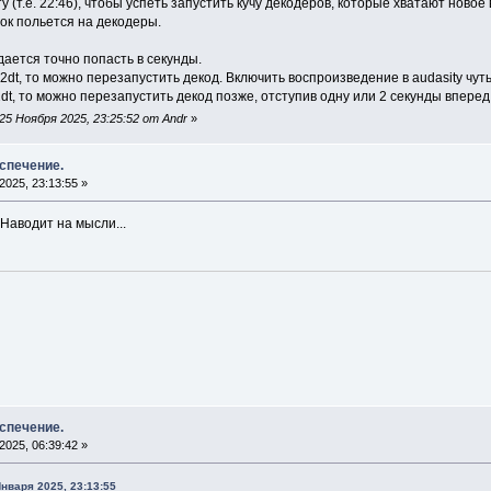
 (т.е. 22:46), чтобы успеть запустить кучу декодеров, которые хватают ново
оток польется на декодеры.
удается точно попасть в секунды.
2dt, то можно перезапустить декод. Включить воспроизведение в audasity чуть
2dt, то можно перезапустить декод позже, отступив одну или 2 секунды вперед
5 Ноября 2025, 23:25:52 от Andr
»
спечение.
025, 23:13:55 »
Наводит на мысли...
спечение.
025, 06:39:42 »
нваря 2025, 23:13:55