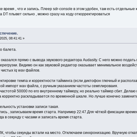
 время , что и запись. Плеер sdr-console в этом удобен, там есть отдельные к
а DT плывет сильно , можно сразу на ходу откорректироваться
спечение.
025, 08:41:41 »
о балета.
оказался прямо с вывода звукового редактора Audasity. С него можно подат
перегрузки. Видимо он как звуковой редактор оказывает минимальное воздейс
 чистых iq wav файлов.
ктировке темпа и корректности тайминга (если диктофон глючный и располза
ной импорт wav файла, с ручным указанием частоты семплироваия.
частотой 50000 по его внутреннему таймеру, но реально таймер сбит. Делаю
ка корректно раскладывается по временной шкале. Но лучше конечно заменит
ельность установки записи такая.
пись , записываем время старта. Например 22:47.Для чёткой фиксации време
да в секунду с часами и записать время старта.
К, чтобы секунды встали на место. Отключаем синхронизацию. Вручную откат