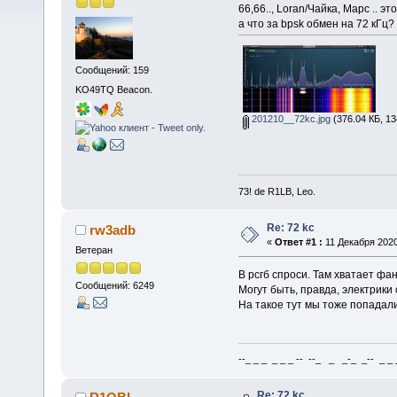
66,66.., Loran/Чайка, Марс .. эт
а что за bpsk обмен на 72 кГц?
Сообщений: 159
KO49TQ Beacon.
201210__72kc.jpg
(376.04 КБ, 13
73! de R1LB, Leo.
Re: 72 kc
rw3adb
«
Ответ #1 :
11 Декабря 2020
Ветеран
В рсгб спроси. Там хватает фа
Сообщений: 6249
Могут быть, правда, электрики 
На такое тут мы тоже попадал
--_ _ _ _ _ _ -- --_ _ _-_ _-- _ _ _
Re: 72 kc