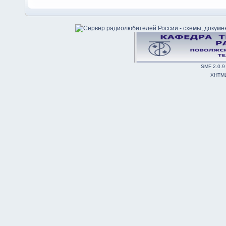
SMF 2.0.9
XHTM