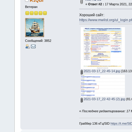
R1QBI
«
Ответ #2 :
17 Марта 2021, 22
Ветеран
Хороший сайт:
https://www.mwlist.org/ul_login.p
Сообщений: 3852
2021-03-17_22-45-14.jpg
(163.13
2021-03-17_22-42-45 (2).jpg
(81.
«
Последнее редактирование: 17 
Граббер 136 кГц/SID
https://t.me/S