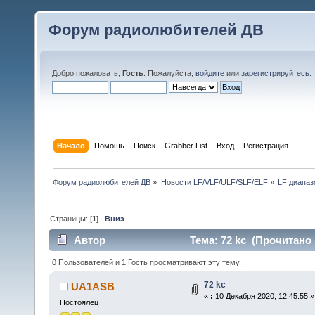
Форум радиолюбителей ДВ
Добро пожаловать,
Гость
. Пожалуйста,
войдите
или
зарегистрируйтесь
.
Начало
Помощь
Поиск
Grabber List
Вход
Регистрация
Форум радиолюбителей ДВ
»
Новости LF/VLF/ULF/SLF/ELF
»
LF диапаз
Страницы: [
1
]
Вниз
Автор
Тема: 72 kc (Прочитано 
0 Пользователей и 1 Гость просматривают эту тему.
72 kc
UA1ASB
«
:
10 Декабря 2020, 12:45:55 »
Постоялец