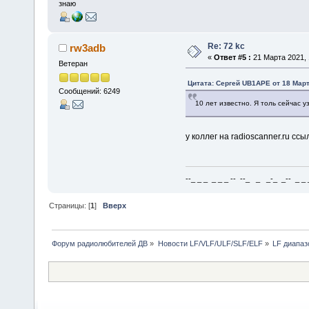
знаю
Re: 72 kc
rw3adb
«
Ответ #5 :
21 Марта 2021, 
Ветеран
Цитата: Сергей UB1APE от 18 Март
Сообщений: 6249
10 лет известно. Я толь сейчас 
у коллег на radioscanner.ru сс
--_ _ _ _ _ _ -- --_ _ _-_ _-- _ _ _
Страницы: [
1
]
Вверх
Форум радиолюбителей ДВ
»
Новости LF/VLF/ULF/SLF/ELF
»
LF диапаз