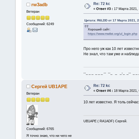
Re: 72 kc
rw3adb
«
Ответ #3 :
17 Марта 2021, 
Ветеран
Цитата: R6LDD от 17 Марта 2021, 2
Сообщений: 6249
Хороший сайт:
https://www.mwlist.org/ul_login.php
Про него уж как 10 лет известно
Не знал, что там уже и наблюд
--_ _ _ _ _ _ -- --_ _ _-_ _-- _ _ _
Re: 72 kc
Сергей UB1APE
«
Ответ #4 :
18 Марта 2021, 
Ветеран
10 лет известно. Я толь сейча
UB1APE ( RA1ADF) Сергей.
Сообщений: 6765
Я точно знаю, что ни чего не