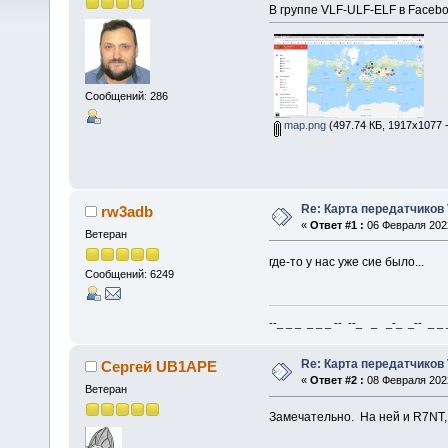
В группе VLF-ULF-ELF в Facebo
Сообщений: 286
map.png
(497.74 КБ, 1917x1077 
Re: Карта передатчиков
rw3adb
«
Ответ #1 :
06 Февраля 2022
Ветеран
где-то у нас уже сие было...
Сообщений: 6249
--_ _ _ _ _ _ -- --_ _ _-_ _-- _ _ _
Re: Карта передатчиков
Сергей UB1APE
«
Ответ #2 :
08 Февраля 2022
Ветеран
Замечательно. На ней и R7NT,