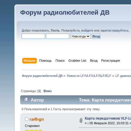
Форум радиолюбителей ДВ
Добро пожаловать,
Гость
. Пожалуйста,
войдите
или
зарегистрируйтесь
.
Начало
Помощь
Поиск
Grabber List
Вход
Регистрация
Форум радиолюбителей ДВ
»
Новости LF/VLF/ULF/SLF/ELF
»
LF диапаз
Страницы: [
1
]
Вниз
Автор
Тема: Карта передатчик
0 Пользователей и 1 Гость просматривают эту тему.
Карта передатчиков VLF-L
ra4hgn
«
:
05 Февраля 2022, 10:03:31 
Старожил