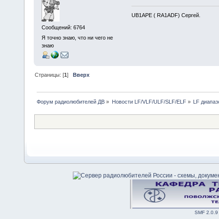
UB1APE ( RA1ADF) Сергей.
Сообщений: 6764
Я точно знаю, что ни чего не
знаю
Страницы: [
1
]
Вверх
Форум радиолюбителей ДВ
»
Новости LF/VLF/ULF/SLF/ELF
»
LF диапаз
SMF 2.0.9