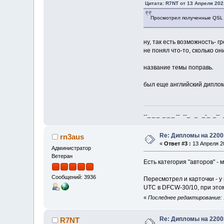
Цитата: R7NT от 13 Апреля 202
Просмотрел полученные QSL 
ну, так есть возможность- гр
не понял что-то, сколько он
название темы поправь.
был еще английский диплом,
--_ _ _ _ _ _ -- --_ _ _-_ _-- _ 
Re: Дипломы на 2200
rn3aus
«
Ответ #3 :
13 Апреля 20
Администратор
Ветеран
Есть категория "авторов" - 
Сообщений: 3936
Пересмотрел и карточки - у
UTC в DFCW-30/10, при этом
«
Последнее редактирование: 1
Re: Дипломы на 2200
R7NT