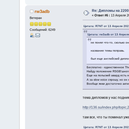
Re: Дипломы на 2200
rw3adb
«
Ответ #6 :
13 Апреля 20
Ветеран
Цитата: R7NT от 13 Апреля 202
Сообщений: 6249
Цитата: rw3adb от 13 Апреля
не понял что-то, сколько о
название темы поправь.
был еще английский диплом
Бесплатно - единственное There
Найду положение RSGB'шного -
Еще на польский авард есть н
А за slow voice спрошу, но он
Вообще янки достаточно акт
тема дипломов у нас подним
http://136.su/index.php/top
там все, что ты поминал уж
Цитата: R7NT от 13 Апреля 202