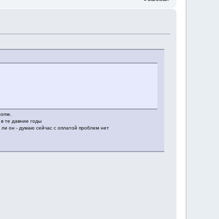
lcome.
 в те давние годы
ь ли он - думаю сейчас с оплатой проблем нет