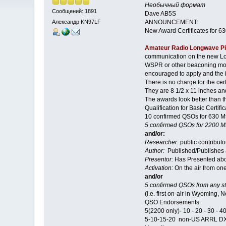
Необычный формат
Сообщений: 1891
Dave AB5S
ANNOUNCEMENT:
Александр KN97LF
New Award Certificates for 
Amateur Radio Longwave P
communication on the new L
WSPR or other beaconing mod
encouraged to apply and the i
There is no charge for the cer
They are 8 1/2 x 11 inches and
The awards look better than t
Qualification for Basic Certific
10 confirmed QSOs for 630 Mtr
5 confirmed QSOs for 2200 Mtr
and/or:
Researcher:
public contributo
Author:
Published/Publishes a 
Presentor:
Has Presented abou
Activation:
On the air from one
and/or
5 confirmed QSOs from any sta
(i.e. first on-air in Wyoming, 
QSO Endorsements:
5(2200 only)- 10 - 20 - 30 - 40
5-10-15-20 non-US ARRL DX 