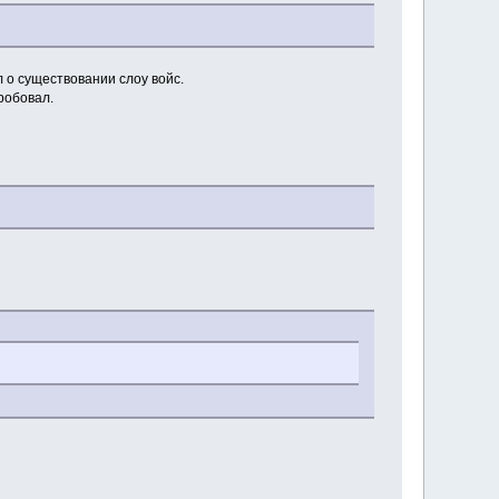
л о существовании слоу войс.
робовал.