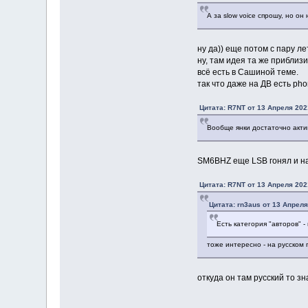
А за slow voice спрошу, но он
ну да)) еще потом с пару л
ну, там идея та же приблиз
всё есть в Сашиной теме.
так что даже на ДВ есть phon
Цитата: R7NT от 13 Апреля 202
Вообще янки достаточно акт
SM6BHZ еще LSB гонял и на
Цитата: R7NT от 13 Апреля 202
Цитата: rn3aus от 13 Апреля
Есть категория "авторов" -
тоже интересно - на русском
откуда он там русский то зн