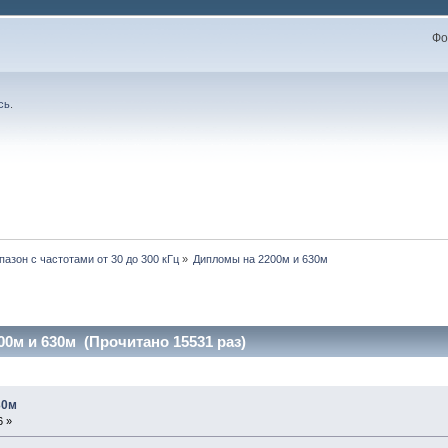
Фо
сь
.
пазон с частотами от 30 до 300 кГц
»
Дипломы на 2200м и 630м
0м и 630м (Прочитано 15531 раз)
30м
6 »