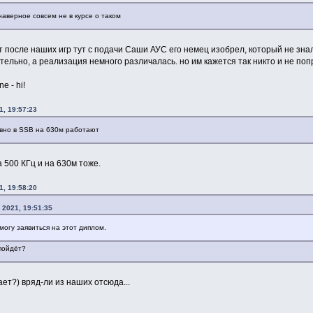
 наверное совсем не в курсе о таком
ет после наших игр тут с подачи Саши АУС его немец изобрел, который не зна
ительно, а реализация немного различалась. но им кажется так никто и не поп
e - hi!
1, 19:57:23
ивно в SSB на 630м работают
 500 КГц и на 630м тоже.
1, 19:58:20
 2021, 19:51:35
 могу заявиться на этот диплом.
 пойдёт?
ает?) вряд-ли из нашиx отсюда...