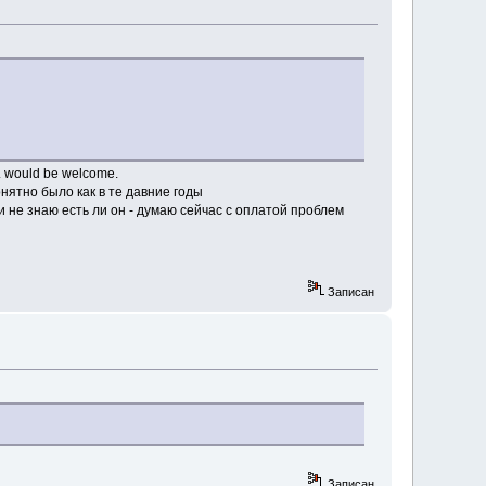
c. would be welcome.
нятно было как в те давние годы
 и не знаю есть ли он - думаю сейчас с оплатой проблем
Записан
Записан