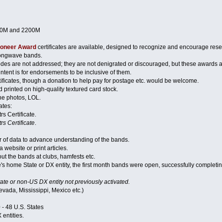
630M and 2200M
ioneer Award
certificates are available, designed to recognize and encourage res
ongwave bands.
es are not addressed; they are not denigrated or discouraged, but these awar
ntent is for endorsements to be inclusive of them.
tificates, though a donation to help pay for postage etc. would be welcome.
 printed on high-quality textured card stock.
he photos, LOL.
ates:
s Certificate.
s Certificate
.
r of data to advance understanding of the bands.
website or print articles.
t the bands at clubs, hamfests etc.
's home State or DX entity, the first month bands were open, successfully completi
te or non-US DX entity not previously activated.
Nevada, Mississippi, Mexico etc.)
 - 48 U.S. States
entities.