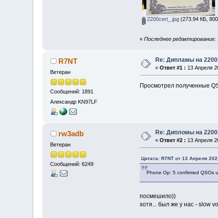
2200cert_.jpg
(273.94 КБ, 80
«
Последнее редактирование: 
Re: Дипламы на 2200
R7NT
«
Ответ #1 :
13 Апреля 20
Ветеран
Просмотрел полученные QSL
Сообщений: 1891
Александр KN97LF
Re: Дипломы на 2200
rw3adb
«
Ответ #2 :
13 Апреля 20
Ветеран
Цитата: R7NT от 13 Апреля 202
Сообщений: 6249
Phone Op: 5 confirmed QSOs 
посмешило))
хотя... был же у нас - slow 