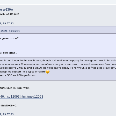
м и 630м
21, 22:19:13 »
1, 19:57:23
 2021, 19:35:51
ни денег хотят?
, помнится...
 is no charge for the certificates, though a donation to help pay for postage etc. would be we
 сюда выложу. Я так его и не сподобился получить - но там с оплатой непонятно было как
ужное кол-то 2way (3 или 5 QSO), но тоже как-то сразу не получил, а сейчас и не знаю ест
 наверное совсем не в курсе о таком
ивно в SSB на 630м работают
алась и не раз уже:
ic,246.msg12093.html#msg12093
е выложено.
1, 19:57:23