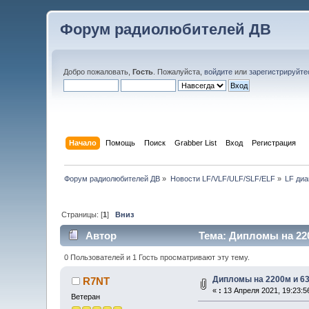
Форум радиолюбителей ДВ
Добро пожаловать,
Гость
. Пожалуйста,
войдите
или
зарегистрируйте
Начало
Помощь
Поиск
Grabber List
Вход
Регистрация
Форум радиолюбителей ДВ
»
Новости LF/VLF/ULF/SLF/ELF
»
LF диа
Страницы: [
1
]
Вниз
Автор
Тема: Дипломы на 220
0 Пользователей и 1 Гость просматривают эту тему.
Дипломы на 2200м и 6
R7NT
«
:
13 Апреля 2021, 19:23:5
Ветеран