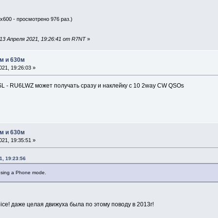
0x600 - просмотрено 976 раз.)
13 Апреля 2021, 19:26:41 от R7NT
»
м и 630м
21, 19:26:03 »
 - RU6LWZ может получать сразу и наклейку с 10 2way CW QSOs
м и 630м
21, 19:35:51 »
1, 19:23:56
using a Phone mode.
voice! даже целая движуха была по этому поводу в 2013г!