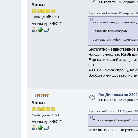
«
Ответ #4 :
13 Апреля 20
Ветеран
Цитата: rw3adb от 13 Апреля 20
Сообщений: 1891
не понял что-то, сколько они 
Александр KN97LF
название темы поправь.
был еще английский диплом, п
Бесплатно - единственное Ther
Найду положение RSGB'шного
Еще на польский авард есть 
нет
А за slow voice спрошу, но 
Вообще янки достаточно ак
Re: Дипломы на 2200
R7NT
«
Ответ #5 :
13 Апреля 20
Ветеран
Цитата: rn3aus от 13 Апреля 20
Сообщений: 1891
Есть категория "авторов" - мо
Александр KN97LF
тоже интересно - на русско