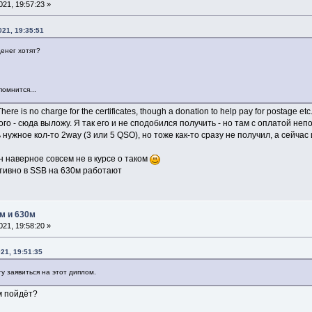
21, 19:57:23 »
21, 19:35:51
денег хотят?
омнится...
e is no charge for the certificates, though a donation to help pay for postage et
 - сюда выложу. Я так его и не сподобился получить - но там с оплатой непо
нужное кол-то 2way (3 или 5 QSO), но тоже как-то сразу не получил, а сейчас
он наверное совсем не в курсе о таком
тивно в SSB на 630м работают
м и 630м
21, 19:58:20 »
21, 19:51:35
гу заявиться на этот диплом.
м пойдёт?