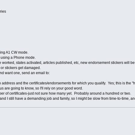
ries
sing A1 CW mode.
 using a Phone mode.
e worked, states activated, articles published, etc, new endorsement stickers will 
e or stickers get damaged.
e and want one, send an email to:
rn address and the сertificates/endorsements for which you qualify. Yes; this is th
us are going to know, so I'll rely on your good word.
mber of certificates-just not sure how many yet. Probably around a hundred or two.
ks, and I still have a demanding job and family, so I might be slow from time-to-time,