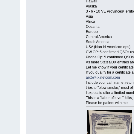
Hawaii
Alaska
3 - 6 - 10 VE Provinces/Territo
Asia
Africa
Oceania
Europe
Central America
South America
USA (Non-N.American ops)
CW OP: 5 confirmed QSOs u
Phone Op: 5 confirmed QSOs
As more States/DX entities ar
Let me know if your certificat
If you qualify for a certificat
arc5@ix.netcom.com
Include your call, name, retu
tries to "blow smoke," most of 
I expect to offer a limited nu
This is a "labor of love," fol
Please be patient with me.