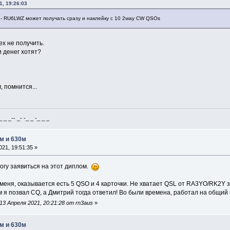
1, 19:26:03
- RU6LWZ может получать сразу и наклейку с 10 2way CW QSOs
ех не получить.
и денег хотят?
 помнится...
_ _-- _- -_ _ -_ _ _
м и 630м
21, 19:51:35 »
могу заявиться на этот диплом.
 меня, оказывается есть 5 QSO и 4 карточки. Не хватает QSL от RA3YO/RK2Y за
 я позвал CQ, а Дмитрий тогда ответил! Во были времена, работал на общий
3 Апреля 2021, 20:21:28 от rn3aus
»
м и 630м